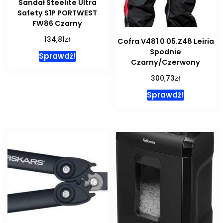
Sandał Steelite Ultra
Safety S1P PORTWEST
FW86 Czarny
zł
134,81
Cofra V481 0 05.Z48 Leiria
Spodnie
Sprawdź!
Czarny/Czerwony
zł
300,73
Sprawdź!