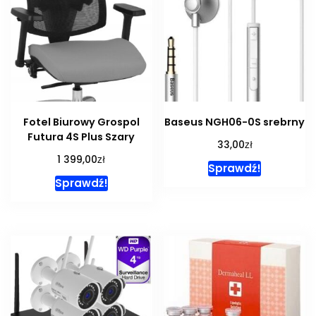
Fotel Biurowy Grospol
Baseus NGH06-0S srebrny
Futura 4S Plus Szary
zł
33,00
zł
1 399,00
Sprawdź!
Sprawdź!