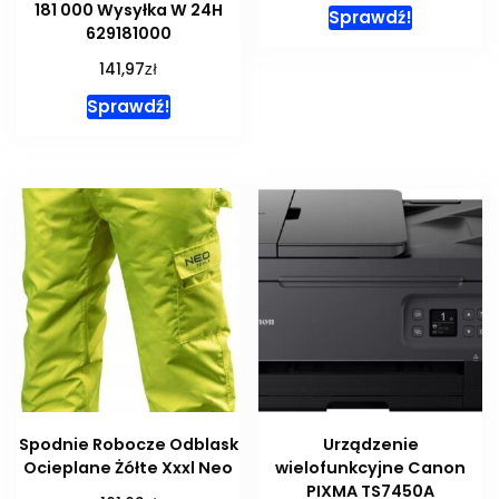
181 000 Wysyłka W 24H
Sprawdź!
629181000
zł
141,97
Sprawdź!
Spodnie Robocze Odblask
Urządzenie
Ocieplane Żółte Xxxl Neo
wielofunkcyjne Canon
PIXMA TS7450A