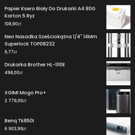
Papier Ksero Biały Do Drukarki A4 80G
Karton 5 Ryz
zł
108,90
Neo Nasadka Sześciokątna 1/4" 14Mm
Superlock TOP08232
zł
6,77
Drukarka Brother HL-1110E
zł
498,00
XGIMI Mogo Pro+
zł
2 779,00
Benq Tk850I
zł
6 903,99