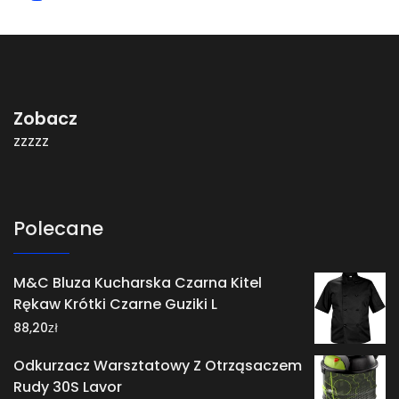
Zobacz
zzzzz
Polecane
M&C Bluza Kucharska Czarna Kitel
Rękaw Krótki Czarne Guziki L
zł
88,20
Odkurzacz Warsztatowy Z Otrząsaczem
Rudy 30S Lavor