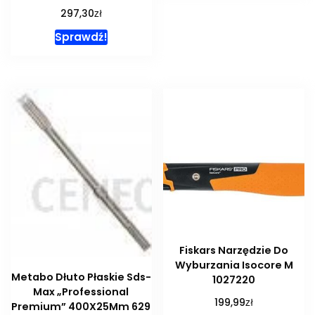
zł
297,30
Sprawdź!
Fiskars Narzędzie Do
Wyburzania Isocore M
Metabo Dłuto Płaskie Sds-
1027220
Max „Professional
zł
199,99
Premium” 400X25Mm 629