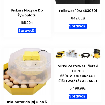
Fiskars Nożyce Do
Fellowes 10M 4630601
Żywopłotu
zł
649,00
zł
165,00
Sprawdź!
Sprawdź!
Mirka Zestaw szlifierski
DEROS
650CV+ODKURZACZ
915L+WĄŻ+3x ABRANET
zł
5 499,99
Sprawdź!
Inkubator do jaj Cleo 5