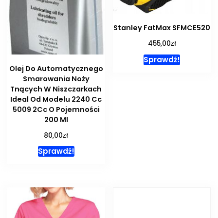
Stanley FatMax SFMCE520
zł
455,00
Sprawdź!
Olej Do Automatycznego
Smarowania Noży
Tnących W Niszczarkach
Ideal Od Modelu 2240 Cc
5009 2Cc O Pojemności
200 Ml
zł
80,00
Sprawdź!