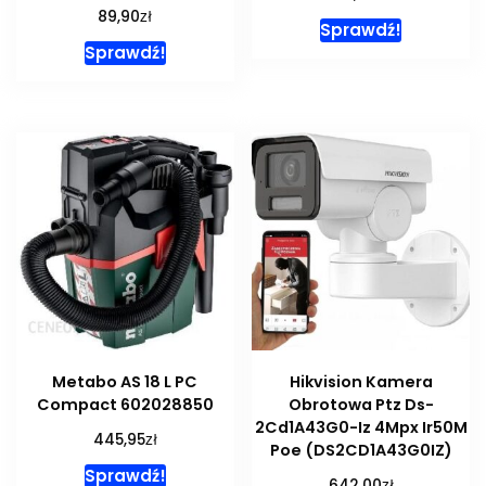
zł
89,90
Sprawdź!
Sprawdź!
Metabo AS 18 L PC
Hikvision Kamera
Compact 602028850
Obrotowa Ptz Ds-
2Cd1A43G0-Iz 4Mpx Ir50M
zł
445,95
Poe (DS2CD1A43G0IZ)
Sprawdź!
zł
642,00