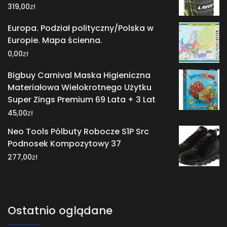
zł
319,00
Europa. Podział polityczny/Polska w
Europie. Mapa ścienna.
zł
0,00
Bigbuy Carnival Maska Higieniczna
Materiałowa Wielokrotnego Użytku
Super Zings Premium 69 Lata + 3 Lat
zł
45,00
Neo Tools Pólbuty Robocze S1P Src
Podnosek Kompozytowy 37
zł
277,00
Ostatnio oglądane