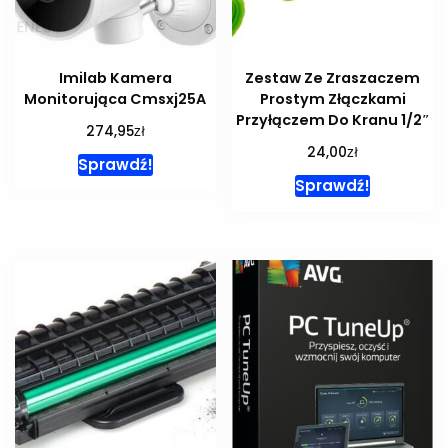
Imilab Kamera
Zestaw Ze Zraszaczem
Monitorująca Cmsxj25A
Prostym Złączkami
Przyłączem Do Kranu 1/2″
zł
274,95
zł
24,00
Sprawdź!
Sprawdź!