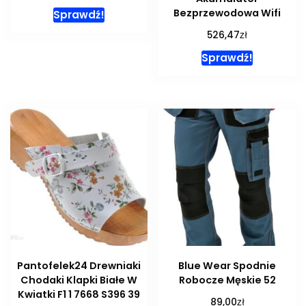
Bezprzewodowa Wifi
Sprawdź!
zł
526,47
Sprawdź!
Pantofelek24 Drewniaki
Blue Wear Spodnie
Chodaki Klapki Białe W
Robocze Męskie 52
Kwiatki F1 1 7668 S396 39
zł
89,00