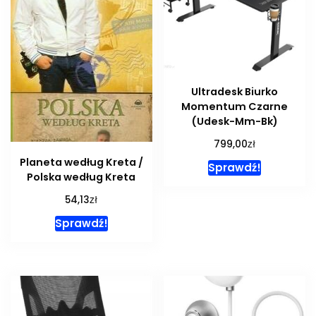
Ultradesk Biurko
Momentum Czarne
(Udesk-Mm-Bk)
zł
799,00
Planeta według Kreta /
Sprawdź!
Polska według Kreta
zł
54,13
Sprawdź!