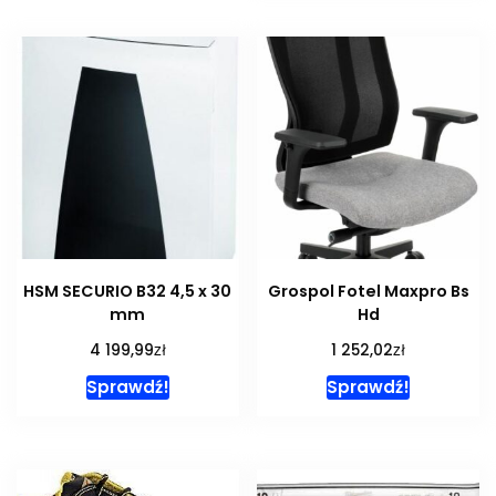
HSM SECURIO B32 4,5 x 30
Grospol Fotel Maxpro Bs
mm
Hd
zł
zł
4 199,99
1 252,02
Sprawdź!
Sprawdź!