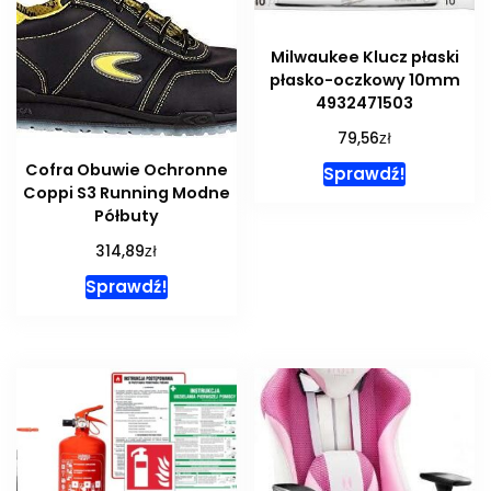
Milwaukee Klucz płaski
płasko-oczkowy 10mm
4932471503
zł
79,56
Cofra Obuwie Ochronne
Sprawdź!
Coppi S3 Running Modne
Półbuty
zł
314,89
Sprawdź!