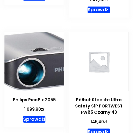
Sprawdź!
Philips PicoPix 2055
Półbut Steelite Ultra
Safety S1P PORTWEST
zł
1 099,90
FW85 Czarny 43
Sprawdź!
zł
145,40
Sprawdź!