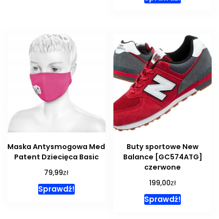
Maska Antysmogowa Med
Buty sportowe New
Patent Dziecięca Basic
Balance [GC574ATG]
czerwone
zł
79,99
zł
199,00
Sprawdź!
Sprawdź!