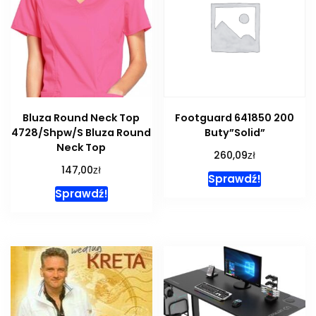
Bluza Round Neck Top
Footguard 641850 200
4728/Shpw/S Bluza Round
Buty”Solid”
Neck Top
zł
260,09
zł
147,00
Sprawdź!
Sprawdź!