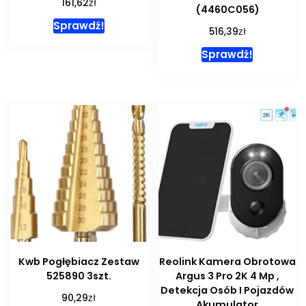
zł
161,62
(4460C056)
Sprawdź!
zł
516,39
Sprawdź!
Kwb Pogłębiacz Zestaw
Reolink Kamera Obrotowa
525890 3szt.
Argus 3 Pro 2K 4 Mp ,
Detekcja Osób I Pojazdów
zł
90,29
Akumulator