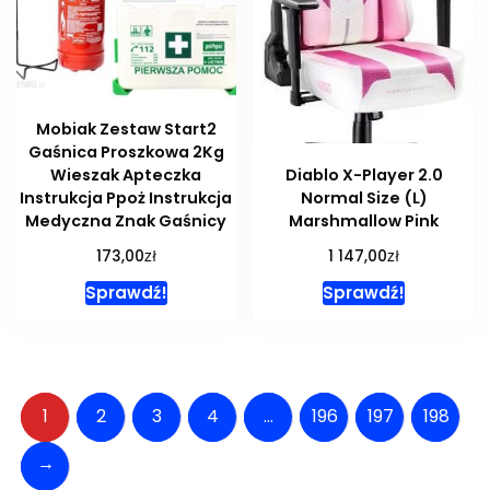
Mobiak Zestaw Start2
Gaśnica Proszkowa 2Kg
Wieszak Apteczka
Diablo X-Player 2.0
Instrukcja Ppoż Instrukcja
Normal Size (L)
Medyczna Znak Gaśnicy
Marshmallow Pink
zł
zł
173,00
1 147,00
Sprawdź!
Sprawdź!
1
2
3
4
…
196
197
198
→