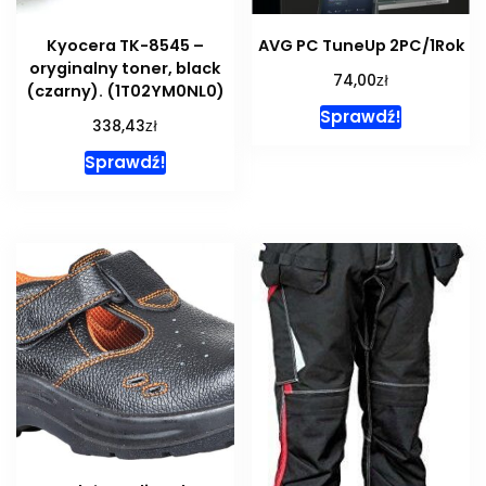
Kyocera TK-8545 –
AVG PC TuneUp 2PC/1Rok
oryginalny toner, black
zł
74,00
(czarny). (1T02YM0NL0)
Sprawdź!
zł
338,43
Sprawdź!