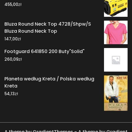
zł
455,00
Bluza Round Neck Top 4728/Shpw/S
Bluza Round Neck Top
zł
147,00
Footguard 641850 200 Buty"Solid"
zł
260,09
Planeta według Kreta / Polska według
Kreta
zł
54,13
A theme by GradientThemes - A theme by Gradient