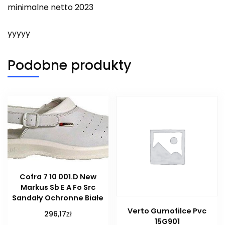
minimalne netto 2023
yyyyy
Podobne produkty
Cofra 7 10 001.D New
Markus Sb E A Fo Src
Sandały Ochronne Białe
Verto Gumofilce Pvc
zł
296,17
15G901