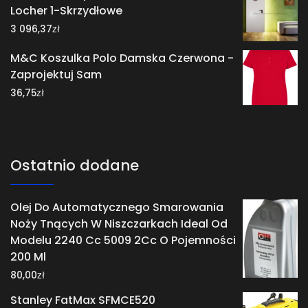
Locher 1-Skrzydłowe
zł
3 096,37
M&C Koszulka Polo Damska Czerwona -
Zaprojektuj Sam
zł
36,75
Ostatnio dodane
Olej Do Automatycznego Smarowania
Noży Tnących W Niszczarkach Ideal Od
Modelu 2240 Cc 5009 2Cc O Pojemności
200 Ml
zł
80,00
Stanley FatMax SFMCE520