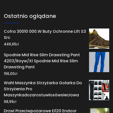
Ostatnio oglądane
Cofra 30010 000.W Buty Ochronne Lift S3
Src
zł
446,65
Spodnie Mid Rise Slim Drawsting Pant
4203/Royw/Xl Spodnie Mid Rise Slim
Drawsting Pant
zł
156,00
Wahl Maszynka Strzyżarka Golarka Do
Strzyżenia Pro
Maszynkadozarostuwłosówsieciowa
zł
98,99
Drzwi Przeciwpożarowe Ei120 Endoor