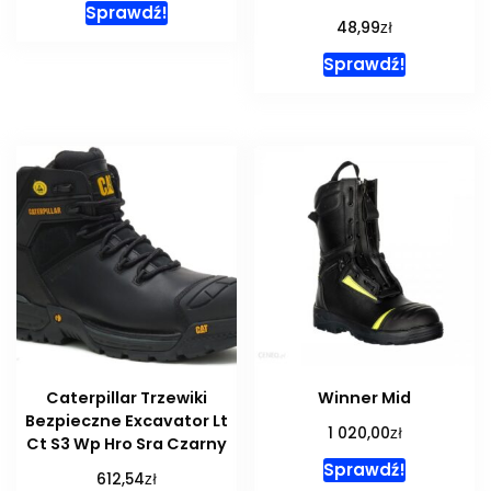
Sprawdź!
zł
48,99
Sprawdź!
Caterpillar Trzewiki
Winner Mid
Bezpieczne Excavator Lt
zł
1 020,00
Ct S3 Wp Hro Sra Czarny
Sprawdź!
zł
612,54