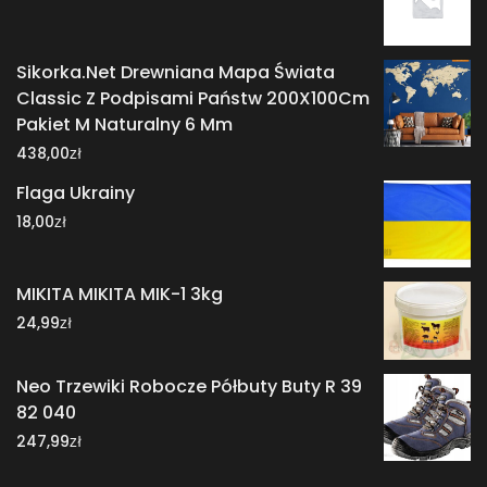
Sikorka.Net Drewniana Mapa Świata
Classic Z Podpisami Państw 200X100Cm
Pakiet M Naturalny 6 Mm
zł
438,00
Flaga Ukrainy
zł
18,00
MIKITA MIKITA MIK-1 3kg
zł
24,99
Neo Trzewiki Robocze Półbuty Buty R 39
82 040
zł
247,99