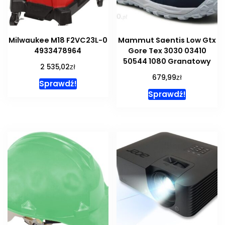
Milwaukee M18 F2VC23L-0
Mammut Saentis Low Gtx
4933478964
Gore Tex 3030 03410
50544 1080 Granatowy
zł
2 535,02
zł
679,99
Sprawdź!
Sprawdź!