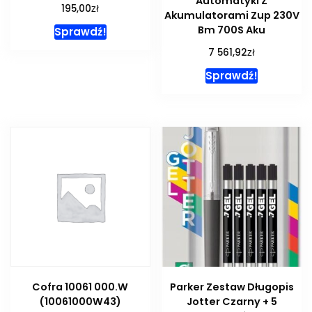
Automatyki Z
zł
195,00
Akumulatorami Zup 230V
Bm 700S Aku
Sprawdź!
zł
7 561,92
Sprawdź!
Cofra 10061 000.W
Parker Zestaw Długopis
(10061000W43)
Jotter Czarny + 5