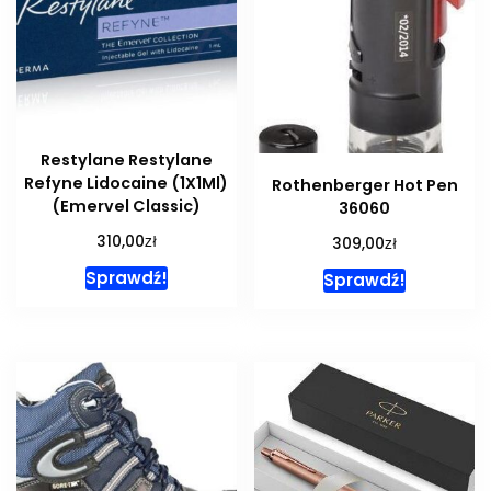
Restylane Restylane
Refyne Lidocaine (1X1Ml)
Rothenberger Hot Pen
(Emervel Classic)
36060
zł
310,00
zł
309,00
Sprawdź!
Sprawdź!