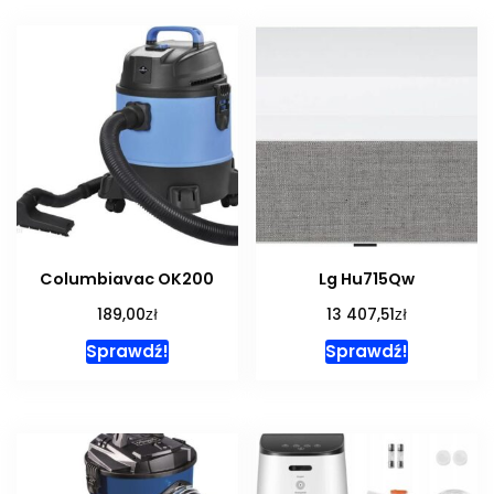
Columbiavac OK200
Lg Hu715Qw
zł
zł
189,00
13 407,51
Sprawdź!
Sprawdź!