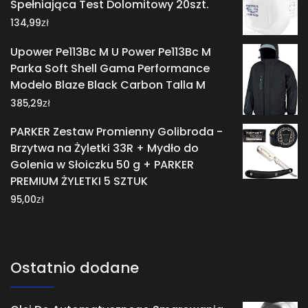
Spełniająca Test Dolomitowy 20szt.
zł
134,99
Upower Pe113Bc M U Power Pe113Bc M
Parka Soft Shell Gama Performance
Modelo Blaze Black Carbon Talla M
zł
385,29
PARKER Zestaw Promienny Golibroda -
Brzytwa na Żyletki 33R + Mydło do
Golenia w Słoiczku 50 g + PARKER
PREMIUM ŻYLETKI 5 SZTUK
zł
95,00
Ostatnio dodane