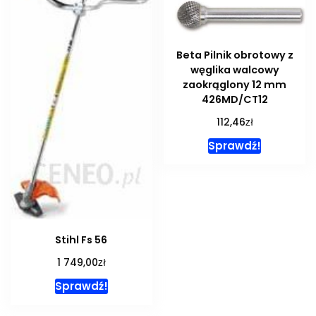
Beta Pilnik obrotowy z
węglika walcowy
zaokrąglony 12 mm
426MD/CT12
zł
112,46
Sprawdź!
Stihl Fs 56
zł
1 749,00
Sprawdź!