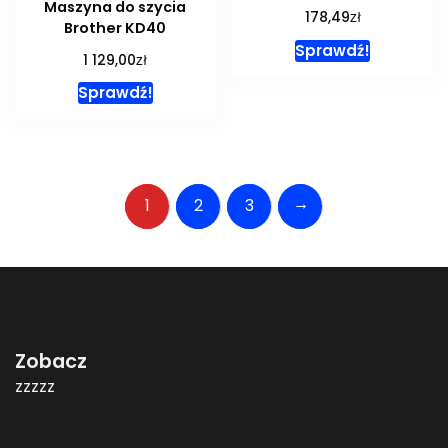
Maszyna do szycia
zł
178,49
Brother KD40
Sprawdź!
zł
1 129,00
Sprawdź!
→
1
2
3
Zobacz
zzzzz