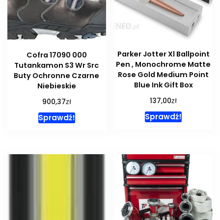
Parker Jotter Xl Ballpoint
Cofra 17090 000
Pen , Monochrome Matte
Tutankamon S3 Wr Src
Rose Gold Medium Point
Buty Ochronne Czarne
Blue Ink Gift Box
Niebieskie
zł
137,00
zł
900,37
Sprawdź!
Sprawdź!