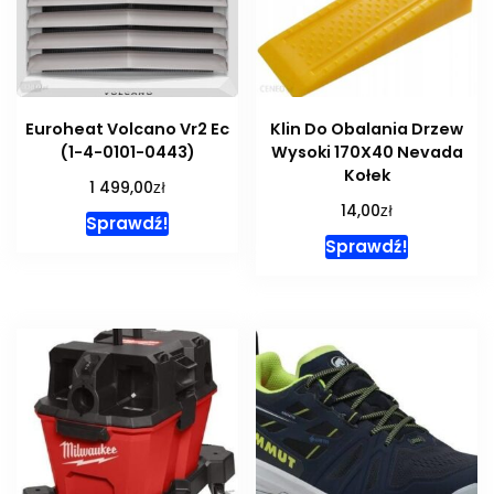
Euroheat Volcano Vr2 Ec
Klin Do Obalania Drzew
(1-4-0101-0443)
Wysoki 170X40 Nevada
Kołek
zł
1 499,00
zł
14,00
Sprawdź!
Sprawdź!