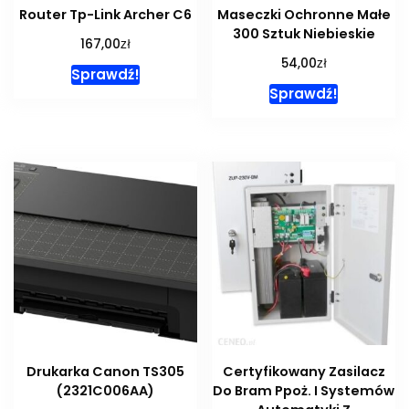
Router Tp-Link Archer C6
Maseczki Ochronne Małe
300 Sztuk Niebieskie
zł
167,00
zł
54,00
Sprawdź!
Sprawdź!
Drukarka Canon TS305
Certyfikowany Zasilacz
(2321C006AA)
Do Bram Ppoż. I Systemów