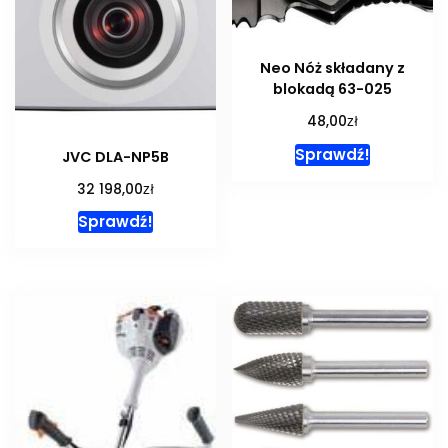
Neo Nóż składany z
blokadą 63-025
zł
48,00
Sprawdź!
JVC DLA-NP5B
zł
32 198,00
Sprawdź!