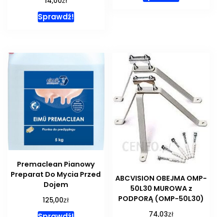
zł
14,00
Sprawdź!
Premaclean Pianowy
Preparat Do Mycia Przed
ABCVISION OBEJMA OMP-
Dojem
50L30 MUROWA z
PODPORĄ (OMP-50L30)
zł
125,00
zł
74,03
Sprawdź!