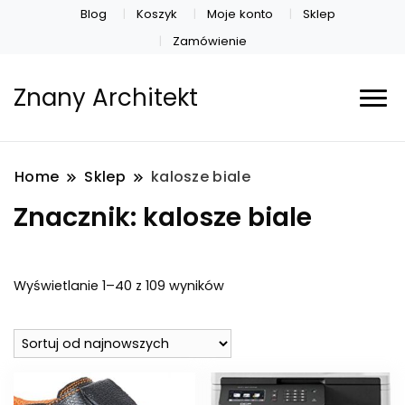
Blog
Koszyk
Moje konto
Sklep
Zamówienie
Znany Architekt
Home
Sklep
kalosze biale
Znacznik:
kalosze biale
Posortowane
Wyświetlanie 1–40 z 109 wyników
według
najnowszych