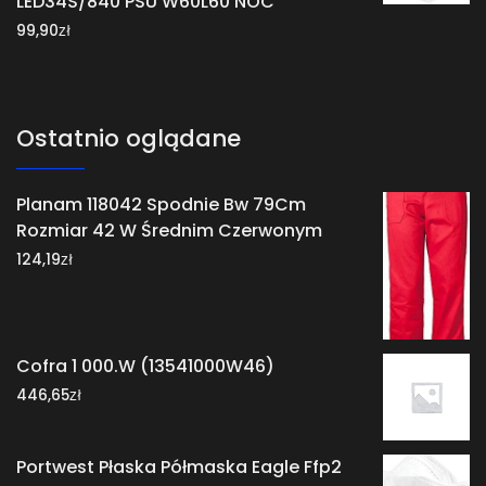
LED34S/840 PSU W60L60 NOC
zł
99,90
Ostatnio oglądane
Planam 118042 Spodnie Bw 79Cm
Rozmiar 42 W Średnim Czerwonym
zł
124,19
Cofra 1 000.W (13541000W46)
zł
446,65
Portwest Płaska Półmaska Eagle Ffp2