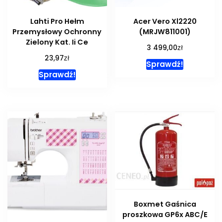
Lahti Pro Hełm
Acer Vero Xl2220
Przemysłowy Ochronny
(MRJW811001)
Zielony Kat. Ii Ce
zł
3 499,00
zł
23,97
Sprawdź!
Sprawdź!
Boxmet Gaśnica
proszkowa GP6x ABC/E