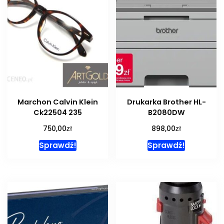
Marchon Calvin Klein
Drukarka Brother HL-
Ck22504 235
B2080DW
zł
zł
750,00
898,00
Sprawdź!
Sprawdź!