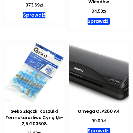
Wkładów
zł
373,69
zł
34,50
Sprawdź!
Sprawdź!
Geko Złączki Koszulki
Omega OLP280 A4
Termokurczliwe Cyną 1,5-
zł
99,00
2,5 G03608
Sprawdź!