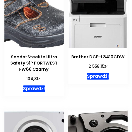
Sandał Steelite Ultra
Brother DCP-L8410CDW
Safety S1P PORTWEST
zł
2 558,15
FW86 Czarny
Sprawdź!
zł
134,81
Sprawdź!