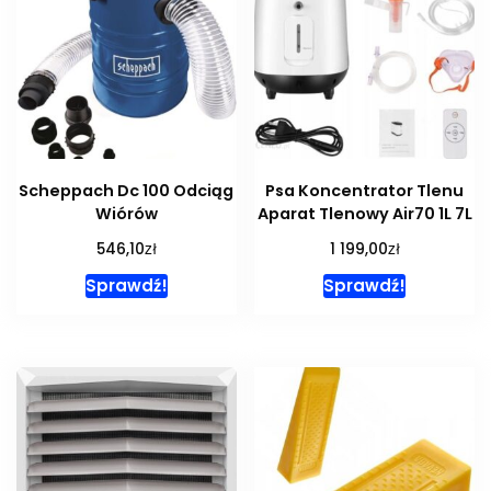
Scheppach Dc 100 Odciąg
Psa Koncentrator Tlenu
Wiórów
Aparat Tlenowy Air70 1L 7L
zł
zł
546,10
1 199,00
Sprawdź!
Sprawdź!