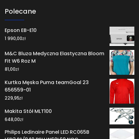
Polecane
Epson EB-E10
zł
1 990,00
M&C Bluza Medyczna Elastyczna Bloom
Fit W6 Roz M
zł
81,00
Kurtka Męska Puma teamGoal 23
656559-01
zł
229,95
Makita Stół MLT100
zł
648,00
Philips Ledinaire Panel LED RC065B