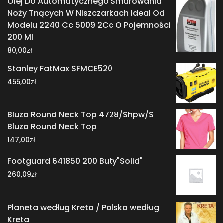
Olej Do Automatycznego Smarowania
Noży Tnących W Niszczarkach Ideal Od
Modelu 2240 Cc 5009 2Cc O Pojemności
200 Ml
zł
80,00
Stanley FatMax SFMCE520
zł
455,00
Bluza Round Neck Top 4728/Shpw/S
Bluza Round Neck Top
zł
147,00
Footguard 641850 200 Buty"Solid"
zł
260,09
Planeta według Kreta / Polska według
Kreta