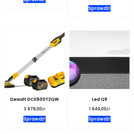
Sprawdź!
Dewalt DCE800T2QW
Led Q9
zł
zł
3 679,00
1 649,00
Sprawdź!
Sprawdź!