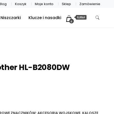
Blog
Koszyk
Moje konto
Sklep
Zamówienie
Niszczarki
Klucze i nasadki
0,00zł
0
other HL-B2080DW
EROWE
ZNACZNIKÓW:
AKCESORIA WOJSKOWE
,
KALOSZE