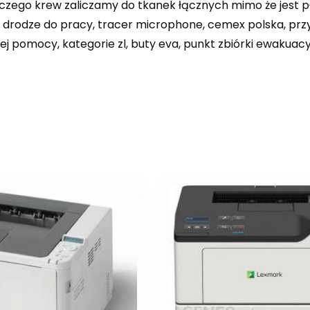
aczego krew zaliczamy do tkanek łącznych mimo że jest p
na drodze do pracy, tracer microphone, cemex polska, pr
j pomocy, kategorie zl, buty eva, punkt zbiórki ewakuacyj