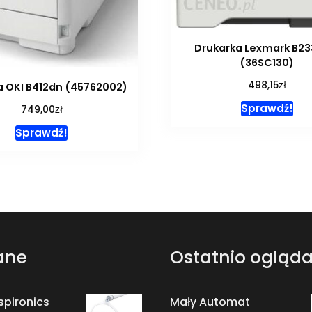
Drukarka Lexmark B2
(36SC130)
zł
498,15
a OKI B412dn (45762002)
Sprawdź!
zł
749,00
Sprawdź!
ane
Ostatnio ogląd
spironics
Mały Automat