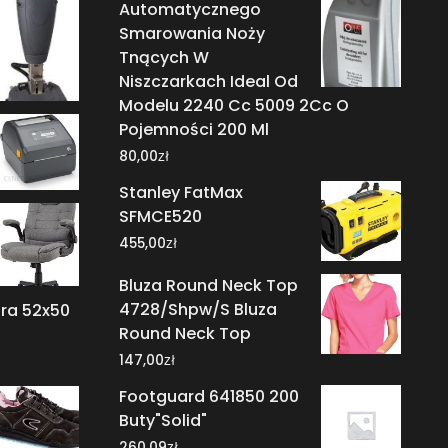
Automatycznego
Smarowania Noży
Tnących W
Niszczarkach Ideal Od
Modelu 2240 Cc 5009 2Cc O
Pojemności 200 Ml
zł
80,00
Stanley FatMax
SFMCE520
zł
455,00
Bluza Round Neck Top
4728/Shpw/S Bluza
ara 52x50
Round Neck Top
zł
147,00
Footguard 641850 200
Buty"Solid"
zł
260,09