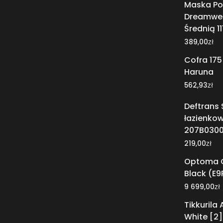
Maska P
Dreamwea
Średnią 1
zł
389,00
Cofra 175
Haruna
zł
562,93
Deftrans 
łazienko
207B030
zł
219,00
Optoma 
Black (E9
zł
9 699,00
Tikkurila 
White [2]