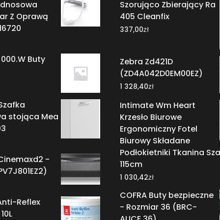
odnosowa
Szorująco Zbierający Ra
r Z Oprawą
405 Cleanfix
116720
zł
337,00
 000.W Buty
Zebra Zd421D
(ZD4A042D0EM00EZ)
zł
1 328,40
Szafka
Intimate Wm Heart
wa stojąca Mea
Krzesło Biurowe
03
Ergonomiczny Fotel
Biurowy Składane
Podłokietniki Tkanina Sz
Cinemaxd2 -
115cm
PV7J801EZ2)
zł
1 030,42
COFRA Buty bezpieczne
Anti-Reflex
- Rozmiar 36 (BRC-
 10L
ALICE 36)