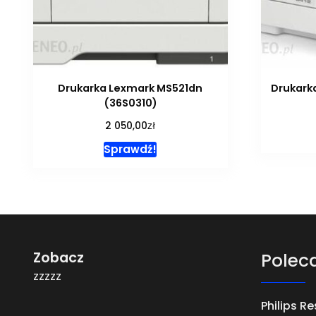
Drukarka Lexmark MS521dn
Drukark
(36S0310)
zł
2 050,00
Sprawdź!
Zobacz
Polec
zzzzz
Philips Re