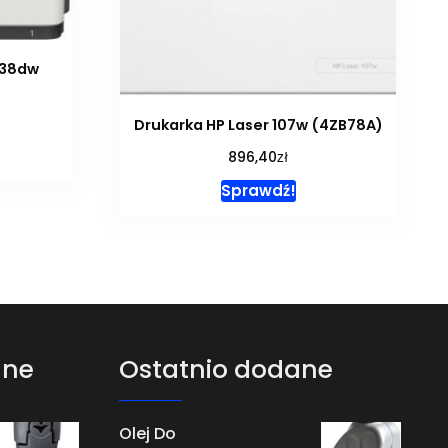
338dw
Drukarka HP Laser 107w (4ZB78A)
zł
896,40
Sprawdź!
ane
Ostatnio dodane
Olej Do