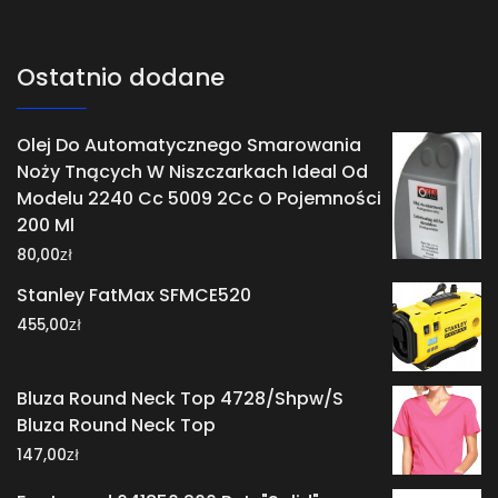
Ostatnio dodane
Olej Do Automatycznego Smarowania
Noży Tnących W Niszczarkach Ideal Od
Modelu 2240 Cc 5009 2Cc O Pojemności
200 Ml
zł
80,00
Stanley FatMax SFMCE520
zł
455,00
Bluza Round Neck Top 4728/Shpw/S
Bluza Round Neck Top
zł
147,00