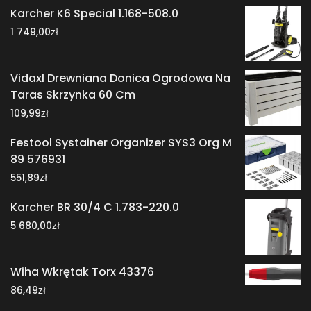
Karcher K6 Special 1.168-508.0
zł
1 749,00
Vidaxl Drewniana Donica Ogrodowa Na
Taras Skrzynka 60 Cm
zł
109,99
Festool Systainer Organizer SYS3 Org M
89 576931
zł
551,89
Karcher BR 30/4 C 1.783-220.0
zł
5 680,00
Wiha Wkrętak Torx 43376
zł
86,49