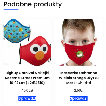
Podobne produkty
Bigbuy Carnival Naklejki
Maseczka Ochronna
Sesame Street Premium
Wielokrotnego Użytku
10-12 Lat (S2414510)
Mask-Child-4
zł
zł
45,00
2,50
Sprawdź!
Sprawdź!