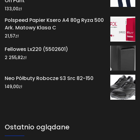
On Pant
zł
133,00
Polspeed Papier Ksero A4 80g Ryza 500
Ark. Matowy Klasa C
zł
21,57
Fellowes Lx220 (5502601)
zł
2 255,82
Neo Półbuty Robocze S3 Src 82-150
zł
149,00
Ostatnio oglądane