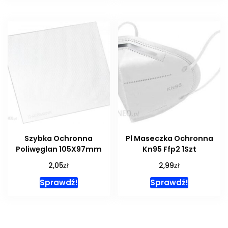
Szybka Ochronna
Pl Maseczka Ochronna
Poliwęglan 105X97mm
Kn95 Ffp2 1Szt
zł
zł
2,05
2,99
Sprawdź!
Sprawdź!