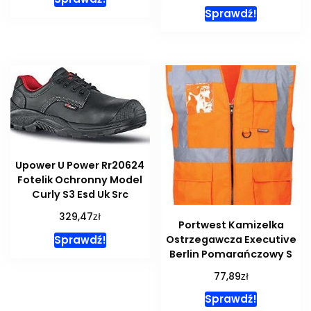
Sprawdź!
Upower U Power Rr20624
Fotelik Ochronny Model
Curly S3 Esd Uk Src
zł
329,47
Portwest Kamizelka
Ostrzegawcza Executive
Sprawdź!
Berlin Pomarańczowy S
zł
77,89
Sprawdź!