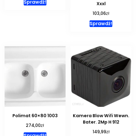
Sprawdź!
Xxxl
zł
103,06
Sprawdź!
Polimat 60×80 1003
Kamera Blow Wifi Wewn.
Bater. 2Mp H 912
zł
274,00
zł
149,99
Sprawdź!