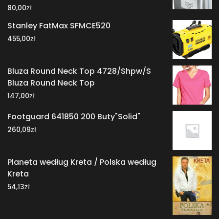
zł
80,00
Stanley FatMax SFMCE520
zł
455,00
Bluza Round Neck Top 4728/Shpw/S
Bluza Round Neck Top
zł
147,00
Footguard 641850 200 Buty"Solid"
zł
260,09
Planeta według Kreta / Polska według
Kreta
zł
54,13