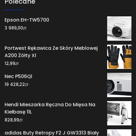
Polecane
Epson EH-TW5700
zł
3 989,00
Portwest Rękawica Ze Skóry Meblowej
A200 Żółty Xl
zł
12,99
Nec P506Ql
zł
19 428,22
Hendi Mieszarka Ręczna Do Mięsa Na
Kiełbasę 11L
zł
828,99
adidas Buty Retropy F2 J GW3313 Biały