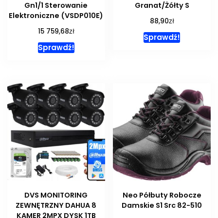
Gn1/1 Sterowanie
Granat/Żółty S
Elektroniczne (VSDP010E)
zł
88,90
zł
15 759,68
Sprawdź!
Sprawdź!
DVS MONITORING
Neo Półbuty Robocze
ZEWNĘTRZNY DAHUA 8
Damskie S1 Src 82-510
KAMER 2MPX DYSK 1TB