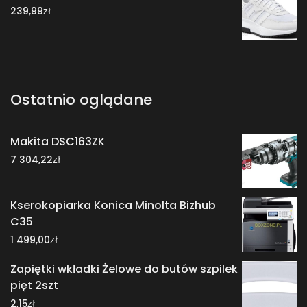
zł
239,99
Ostatnio oglądane
Makita DSC163ZK
zł
7 304,22
Kserokopiarka Konica Minolta Bizhub
C35
zł
1 499,00
Zapiętki wkładki Żelowe do butów szpilek
pięt 2szt
zł
2,15