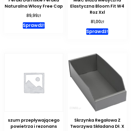
Peruki Damskie Peruka
M&C Bluza Medyczna
Naturalna Włosy Free Cap
Elastyczna Bloom Fit W4
Roz Xxl
zł
89,99
zł
81,00
Sprawdź!
Sprawdź!
szum przepływającego
Skrzynka Regałowa Z
powietrza i rezonans
Tworzywa Składana Dł. X