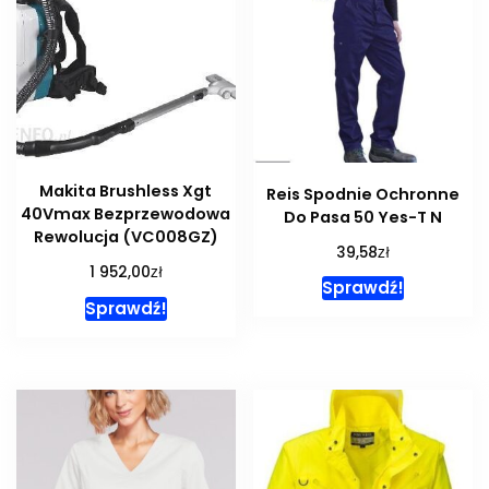
Makita Brushless Xgt
Reis Spodnie Ochronne
40Vmax Bezprzewodowa
Do Pasa 50 Yes-T N
Rewolucja (VC008GZ)
zł
39,58
zł
1 952,00
Sprawdź!
Sprawdź!