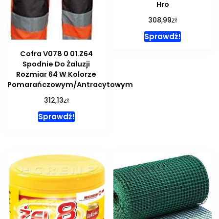
Hro
zł
308,99
Sprawdź!
Cofra V078 0 01.Z64
Spodnie Do Żaluzji
Rozmiar 64 W Kolorze
Pomarańczowym/Antracytowym
zł
312,13
Sprawdź!