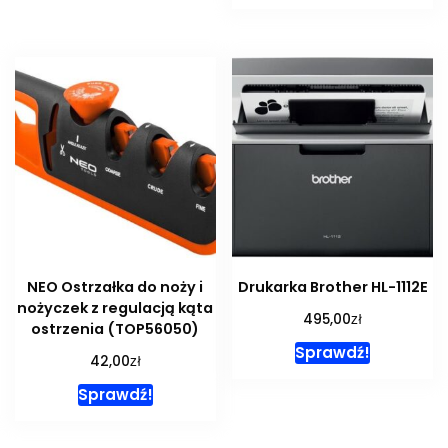
NEO Ostrzałka do noży i
Drukarka Brother HL-1112E
nożyczek z regulacją kąta
zł
495,00
ostrzenia (TOP56050)
Sprawdź!
zł
42,00
Sprawdź!