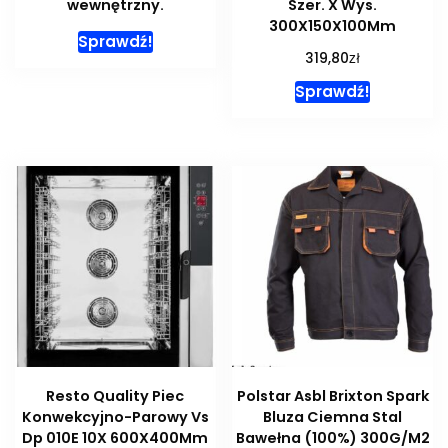
wewnętrzny.
Szer. X Wys.
300X150X100Mm
Sprawdź!
zł
319,80
Sprawdź!
Resto Quality Piec
Polstar Asbl Brixton Spark
Konwekcyjno-Parowy Vs
Bluza Ciemna Stal
Dp 010E 10X 600X400Mm
Bawełna (100%) 300G/M2