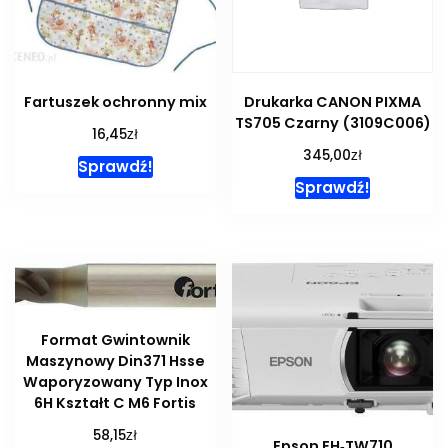
Fartuszek ochronny mix
Drukarka CANON PIXMA
TS705 Czarny (3109C006)
zł
16,45
zł
345,00
Sprawdź!
Sprawdź!
Format Gwintownik
Maszynowy Din371 Hsse
Waporyzowany Typ Inox
6H Kształt C M6 Fortis
zł
58,15
Epson EH‑TW710