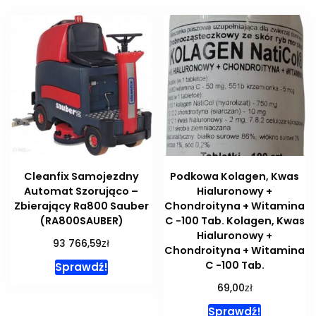
Cleanfix Samojezdny
Podkowa Kolagen, Kwas
Automat Szorująco –
Hialuronowy +
Zbierający Ra800 Sauber
Chondroityna + Witamina
(RA800SAUBER)
C -100 Tab. Kolagen, Kwas
Hialuronowy +
zł
93 766,59
Chondroityna + Witamina
C -100 Tab.
Sprawdź!
zł
69,00
Sprawdź!