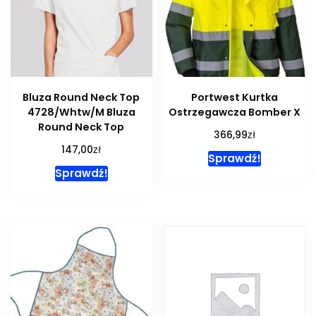
Bluza Round Neck Top
Portwest Kurtka
4728/Whtw/M Bluza
Ostrzegawcza Bomber X
Round Neck Top
zł
366,99
zł
147,00
Sprawdź!
Sprawdź!