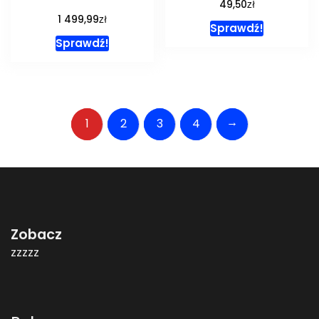
zł
49,50
zł
1 499,99
Sprawdź!
Sprawdź!
→
1
2
3
4
Zobacz
zzzzz