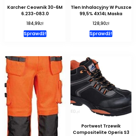
Karcher Ceownik 30-6M
Tlen Inhalacyjny W Puszce
6.233-083.0
99,5% 4X14L Maska
zł
zł
184,99
128,90
Sprawdź!
Sprawdź!
Portwest Trzewik
Compositelite Operis S3