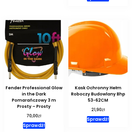
Fender Professional Glow
Kask Ochronny Hełm
in the Dark
Roboczy Budowlany Bhp
Pomarańczowy 3 m
53-62CM
Prosty – Prosty
zł
21,90
zł
70,00
Sprawdź!
Sprawdź!