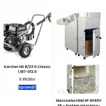
Karcher HD 8/23 G Classic
1.187-012.0
zł
5 351,00
Sprawdź!
Niszczarka HSM SP 4040V
S6 – System niszcząco-