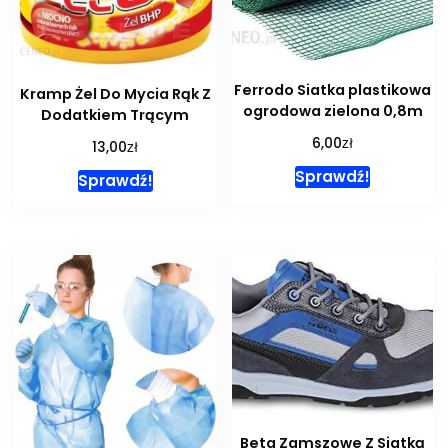
Ferrodo Siatka plastikowa
Kramp Żel Do Mycia Rąk Z
ogrodowa zielona 0,8m
Dodatkiem Trącym
zł
6,00
zł
13,00
Sprawdź!
Sprawdź!
Beta Zamszowe Z Siatką