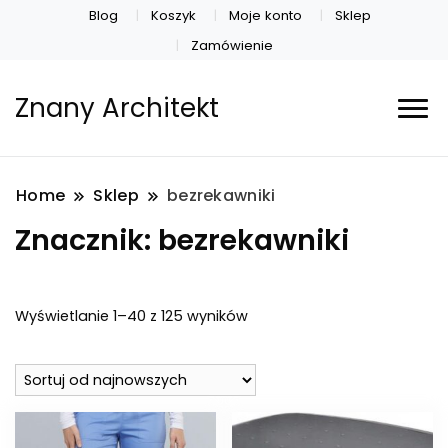
Blog
Koszyk
Moje konto
Sklep
Zamówienie
Znany Architekt
Home
Sklep
bezrekawniki
Znacznik:
bezrekawniki
Posortowane
Wyświetlanie 1–40 z 125 wyników
według
najnowszych