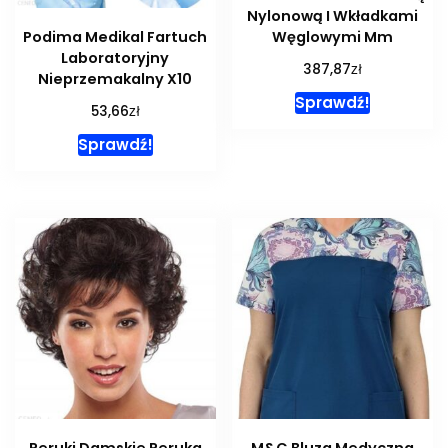
Nylonową I Wkładkami
Podima Medikal Fartuch
Węglowymi Mm
Laboratoryjny
zł
387,87
Nieprzemakalny X10
Sprawdź!
zł
53,66
Sprawdź!