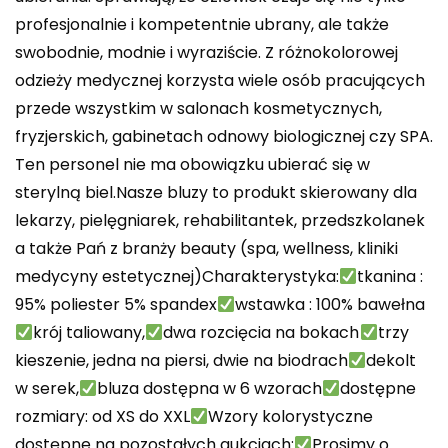
profesjonalnie i kompetentnie ubrany, ale także
swobodnie, modnie i wyraziście. Z różnokolorowej
odzieży medycznej korzysta wiele osób pracujących
przede wszystkim w salonach kosmetycznych,
fryzjerskich, gabinetach odnowy biologicznej czy SPA.
Ten personel nie ma obowiązku ubierać się w
sterylną biel.Nasze bluzy to produkt skierowany dla
lekarzy, pielęgniarek, rehabilitantek, przedszkolanek
a także Pań z branży beauty (spa, wellness, kliniki
medycyny estetycznej)Charakterystyka:
tkanina :
95% poliester 5% spandex
wstawka : 100% bawełna
krój taliowany,
dwa rozcięcia na bokach
trzy
kieszenie, jedna na piersi, dwie na biodrach
dekolt
w serek,
bluza dostępna w 6 wzorach
dostępne
rozmiary: od XS do XXL
Wzory kolorystyczne
dostępne na pozostałych aukcjach:
Prosimy o