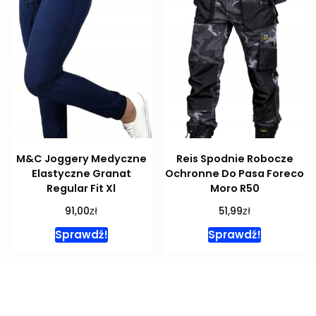
M&C Joggery Medyczne
Reis Spodnie Robocze
Elastyczne Granat
Ochronne Do Pasa Foreco
Regular Fit Xl
Moro R50
zł
zł
91,00
51,99
Sprawdź!
Sprawdź!