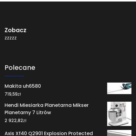
Zobacz
zzzzz
Polecane
Makita uh6580
zł
719,59
Hendi Miesiarka Planetarna Mikser
Planetarny 7 Litrów
zł
2 922,82
Axis Xf40 Q2901 Explosion Protected