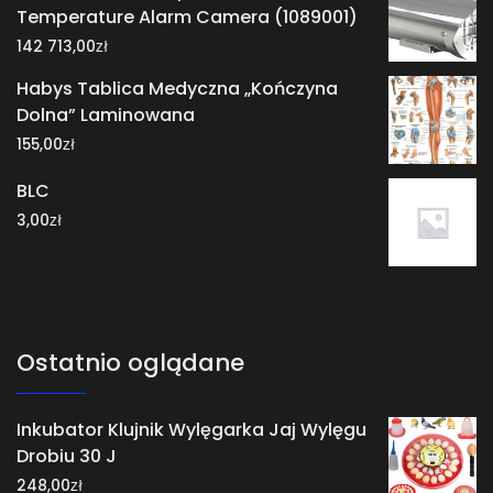
Temperature Alarm Camera (1089001)
zł
142 713,00
Habys Tablica Medyczna „Kończyna
Dolna” Laminowana
zł
155,00
BLC
zł
3,00
Ostatnio oglądane
Inkubator Klujnik Wylęgarka Jaj Wylęgu
Drobiu 30 J
zł
248,00