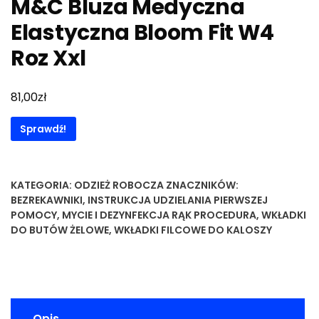
M&C Bluza Medyczna
Elastyczna Bloom Fit W4
Roz Xxl
zł
81,00
Sprawdź!
KATEGORIA:
ODZIEŻ ROBOCZA
ZNACZNIKÓW:
BEZREKAWNIKI
,
INSTRUKCJA UDZIELANIA PIERWSZEJ
POMOCY
,
MYCIE I DEZYNFEKCJA RĄK PROCEDURA
,
WKŁADKI
DO BUTÓW ŻELOWE
,
WKŁADKI FILCOWE DO KALOSZY
Opis