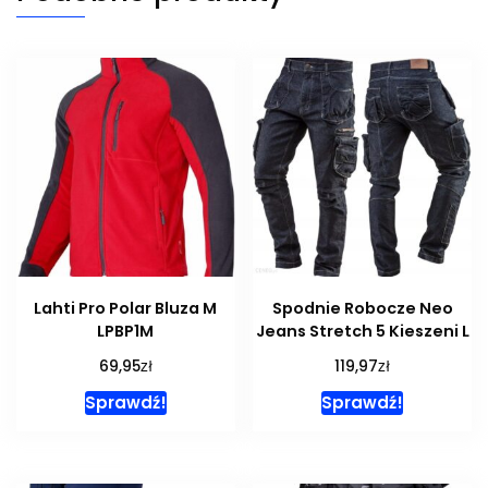
Lahti Pro Polar Bluza M
Spodnie Robocze Neo
LPBP1M
Jeans Stretch 5 Kieszeni L
zł
zł
69,95
119,97
Sprawdź!
Sprawdź!