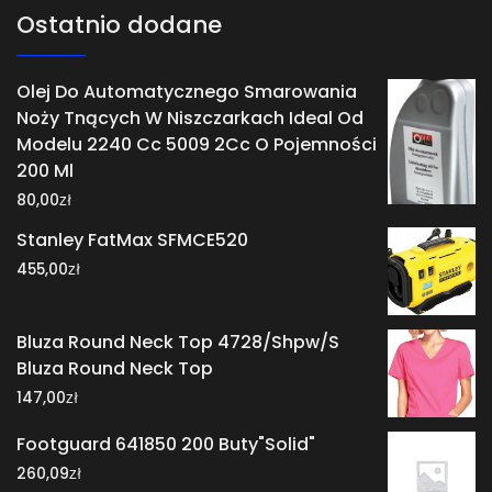
Ostatnio dodane
Olej Do Automatycznego Smarowania
Noży Tnących W Niszczarkach Ideal Od
Modelu 2240 Cc 5009 2Cc O Pojemności
200 Ml
zł
80,00
Stanley FatMax SFMCE520
zł
455,00
Bluza Round Neck Top 4728/Shpw/S
Bluza Round Neck Top
zł
147,00
Footguard 641850 200 Buty"Solid"
zł
260,09