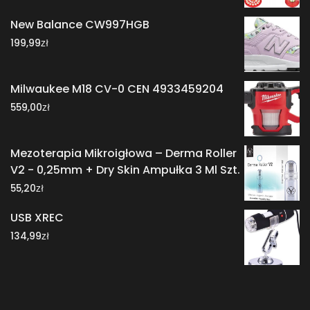
New Balance CW997HGB
zł
199,99
Milwaukee M18 CV-0 CEN 4933459204
zł
559,00
Mezoterapia Mikroigłowa – Derma Roller
V2 - 0,25mm + Dry Skin Ampułka 3 Ml Szt.
zł
55,20
USB XREC
zł
134,99