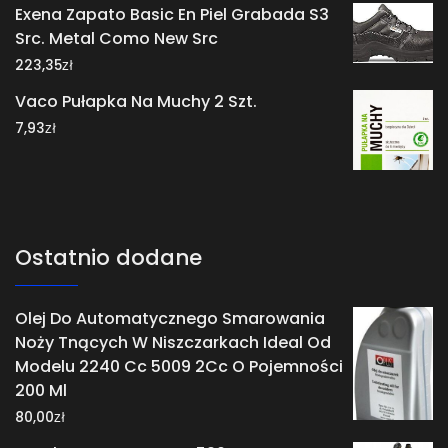
Exena Zapato Basic En Piel Grabada S3
Src. Metal Como New Src
zł
223,35
Vaco Pułapka Na Muchy 2 Szt.
zł
7,93
Ostatnio dodane
Olej Do Automatycznego Smarowania
Noży Tnących W Niszczarkach Ideal Od
Modelu 2240 Cc 5009 2Cc O Pojemności
200 Ml
zł
80,00