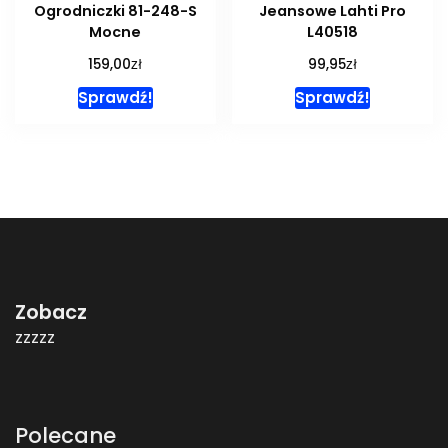
Ogrodniczki 81-248-S
Jeansowe Lahti Pro
Mocne
L40518
zł
zł
159,00
99,95
Sprawdź!
Sprawdź!
Zobacz
zzzzz
Polecane