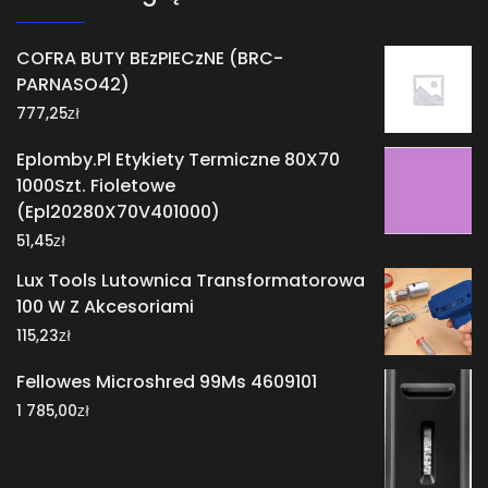
COFRA BUTY BEzPIECzNE (BRC-
PARNASO42)
zł
777,25
Eplomby.Pl Etykiety Termiczne 80X70
1000Szt. Fioletowe
(Epl20280X70V401000)
zł
51,45
Lux Tools Lutownica Transformatorowa
100 W Z Akcesoriami
zł
115,23
Fellowes Microshred 99Ms 4609101
zł
1 785,00