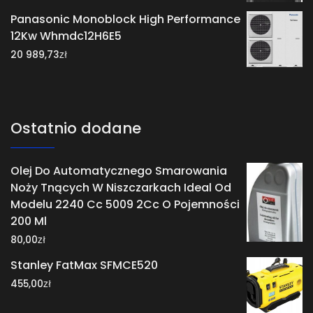
Panasonic Monoblock High Performance
12Kw Whmdc12H6E5
zł
20 989,73
Ostatnio dodane
Olej Do Automatycznego Smarowania
Noży Tnących W Niszczarkach Ideal Od
Modelu 2240 Cc 5009 2Cc O Pojemności
200 Ml
zł
80,00
Stanley FatMax SFMCE520
zł
455,00