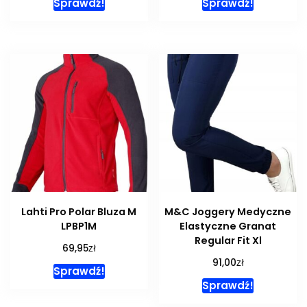
Sprawdź!
Sprawdź!
Lahti Pro Polar Bluza M
M&C Joggery Medyczne
LPBP1M
Elastyczne Granat
Regular Fit Xl
zł
69,95
zł
91,00
Sprawdź!
Sprawdź!