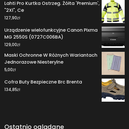
Lahti Pro Kurtka Ostrzeg. Żółta 'Premium',
"2Xl", Ce
zł
127,90
Urządzenie wielofunkcyjne Canon Pixma
MG 2550S (0727C006BA)
zł
129,00
Maski Ochronne W Różnych Wariantach
Jednorazowe Niesterylne
zł
5,00
Cofra Buty Bezpieczne Brc Brenta
zł
134,85
Ostatnio oglądane