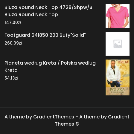
Bluza Round Neck Top 4728/Shpw/S
Bluza Round Neck Top
zł
147,00
Footguard 641850 200 Buty"Solid"
zł
260,09
Planeta według Kreta / Polska według
Kreta
zł
54,13
A theme by GradientThemes - A theme by Gradient
Themes ©