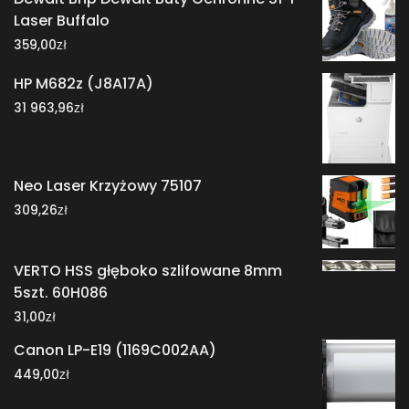
Laser Buffalo
zł
359,00
HP M682z (J8A17A)
zł
31 963,96
Neo Laser Krzyżowy 75107
zł
309,26
VERTO HSS głęboko szlifowane 8mm
5szt. 60H086
zł
31,00
Canon LP-E19 (1169C002AA)
zł
449,00