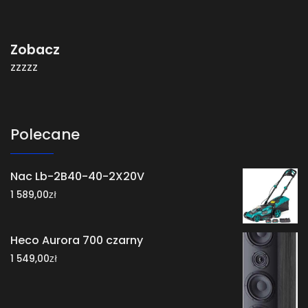
Zobacz
zzzzz
Polecane
Nac Lb-2B40-40-2X20V
zł
1 589,00
Heco Aurora 700 czarny
zł
1 549,00