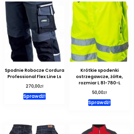
Spodnie Robocze Cordura
Krótkie spodenki
Professional Flex Line Ls
ostrzegawcze, żółte,
rozmiar L 81-780-L
zł
270,00
zł
50,00
Sprawdź!
Sprawdź!