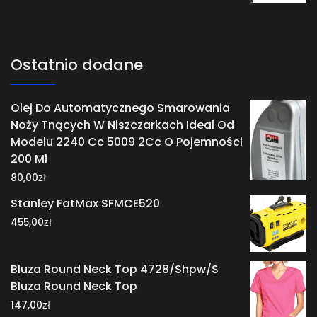
Ostatnio dodane
Olej Do Automatycznego Smarowania
Noży Tnących W Niszczarkach Ideal Od
Modelu 2240 Cc 5009 2Cc O Pojemności
200 Ml
zł
80,00
Stanley FatMax SFMCE520
zł
455,00
Bluza Round Neck Top 4728/Shpw/S
Bluza Round Neck Top
zł
147,00