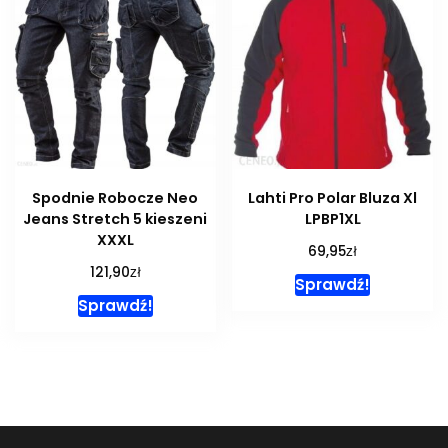
Spodnie Robocze Neo
Lahti Pro Polar Bluza Xl
Jeans Stretch 5 kieszeni
LPBP1XL
XXXL
zł
69,95
zł
121,90
Sprawdź!
Sprawdź!