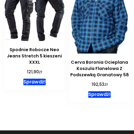
Spodnie Robocze Neo
Jeans Stretch 5 kieszeni
XXXL
Cerva Boronia Ocieplana
Koszula Flanelowa Z
zł
121,90
Podszewką Granatowy 58
Sprawdź!
zł
192,53
Sprawdź!