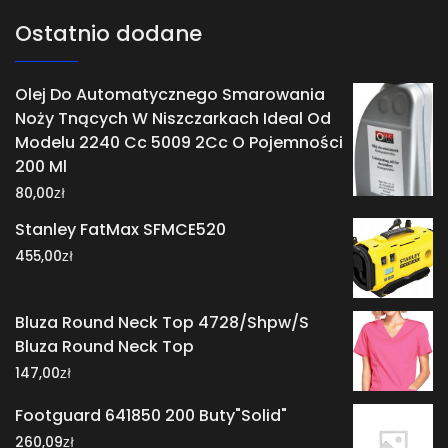
Ostatnio dodane
Olej Do Automatycznego Smarowania
Noży Tnących W Niszczarkach Ideal Od
Modelu 2240 Cc 5009 2Cc O Pojemności
200 Ml
zł
80,00
Stanley FatMax SFMCE520
zł
455,00
Bluza Round Neck Top 4728/Shpw/S
Bluza Round Neck Top
zł
147,00
Footguard 641850 200 Buty"Solid"
zł
260,09