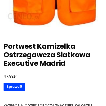
Portwest Kamizelka
Ostrzegawcza Siatkowa
Executive Madrid
zł
47,99
Sprawdź!
KATEGORIA:
ODZIEŻ ROBOCZA
ZNACZNIKI:
KALOSZE Z