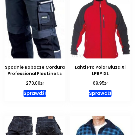
Spodnie Robocze Cordura
Lahti Pro Polar Bluza Xl
Professional Flex Line Ls
LPBP1XL
zł
zł
270,00
69,95
Sprawdź!
Sprawdź!