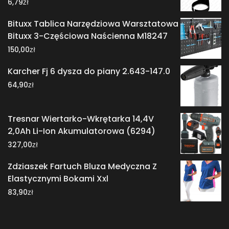
zł
6,79
Bituxx Tablica Narzędziowa Warsztatowa
Bituxx 3-Częściowa Naścienna M18247
zł
150,00
Karcher Fj 6 dysza do piany 2.643-147.0
zł
64,90
Tresnar Wiertarko-Wkrętarka 14,4V
2,0Ah Li-Ion Akumulatorowa (6294)
zł
327,00
Zdziaszek Fartuch Bluza Medyczna Z
Elastycznymi Bokami Xxl
zł
83,90