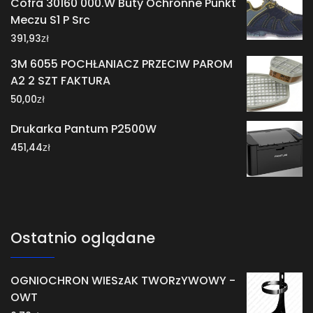
Cofra 30160 000.W Buty Ochronne Punkt
Meczu S1 P Src
zł
391,93
3M 6055 POCHŁANIACZ PRZECIW PAROM
A2 2 SZT FAKTURA
zł
50,00
Drukarka Pantum P2500W
zł
451,44
Ostatnio oglądane
OGNIOCHRON WIESzAK TWORzYWOWY -
OWT