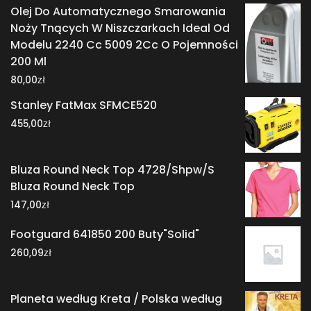
Olej Do Automatycznego Smarowania
Noży Tnących W Niszczarkach Ideal Od
Modelu 2240 Cc 5009 2Cc O Pojemności
200 Ml
zł
80,00
Stanley FatMax SFMCE520
zł
455,00
Bluza Round Neck Top 4728/Shpw/S
Bluza Round Neck Top
zł
147,00
Footguard 641850 200 Buty"Solid"
zł
260,09
Planeta według Kreta / Polska według