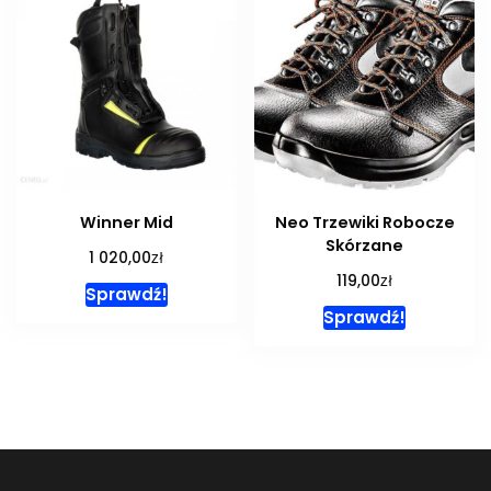
Winner Mid
Neo Trzewiki Robocze
Skórzane
zł
1 020,00
zł
119,00
Sprawdź!
Sprawdź!