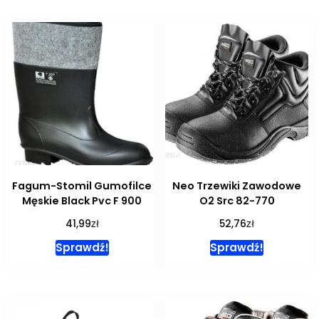
Fagum-Stomil Gumofilce
Neo Trzewiki Zawodowe
Męskie Black Pvc F 900
O2 Src 82-770
zł
zł
41,99
52,76
Sprawdź!
Sprawdź!