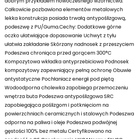
dobrym przykładem nowoczesnego wzornictwa.
Całkowicie pozbawiona elementów metalowych
lekka konstrukcja posiada trwałą antypoślizgową,
podeszwę z PU/Guma.Cechy: Dodatkowe górne
oczko ułatwiające dopasowanie Uchwyt z tyłu
ułatwia zakładanie Skórzany nadnosek z przeszyciem
Podeszwa chroniąca przed gorącem 300°C
Kompozytowa wkładka antyprzebiciowa Podnosek
kompozytowy zapewniający pełną ochronę Obuwie
antystatyczne Pochłaniacz energii pod piętą
Wodoodporna cholewka zapobiega przemoczeniu
wnętrza buta Podeszwa antypoślizgowa SRC
zapobiegająca poślizgom i potknięciom na
powierzchniach ceramicznych i stalowych Podeszwa
odporna na paliwa i oleje Podeszwa podwójnej
gęstości 100% bez metalu Certyfikowano na