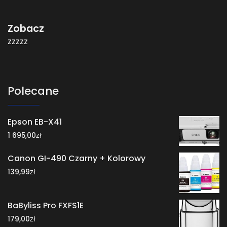
Zobacz
zzzzz
Polecane
Epson EB-X41
zł
1 695,00
Canon GI-490 Czarny + Kolorowy
zł
139,99
BaByliss Pro FXFS1E
zł
179,00