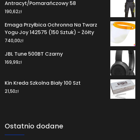
Antracyt/Pomarańczowy 58
zł
190,62
Emaga Przyłbica Ochronna Na Twarz
Yogu·Joy 142575 (150 Sztuk) - Żółty
zł
740,00
JBL Tune 500BT Czarny
zł
169,99
Kin Kreda Szkolna Biały 100 Szt
zł
21,50
Ostatnio dodane