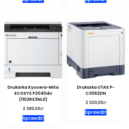
Drukarka Kyocera-Mita
Drukarka UTAX P-
ECOSYS P2040dn
C3062DN
(1102RX3NL0)
zł
2 020,00
zł
2 080,00
Sprawdź!
Sprawdź!