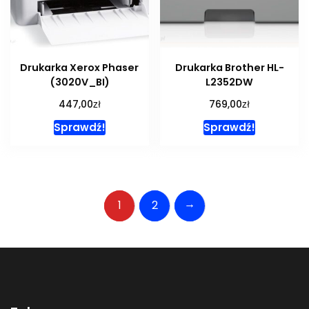
Drukarka Xerox Phaser
Drukarka Brother HL-
(3020V_BI)
L2352DW
zł
zł
447,00
769,00
Sprawdź!
Sprawdź!
→
1
2