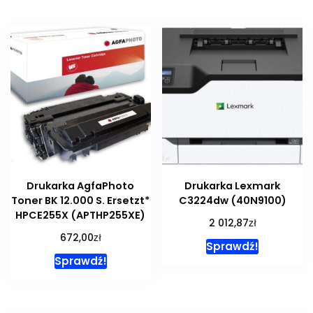
Drukarka AgfaPhoto
Drukarka Lexmark
Toner BK 12.000 S. Ersetzt*
C3224dw (40N9100)
HPCE255X (APTHP255XE)
zł
2 012,87
zł
672,00
Sprawdź!
Sprawdź!