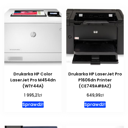
Drukarka HP Color
Drukarka HP LaserJet Pro
LaserJet Pro M454dn
P1606dn Printer
(W1Y44A)
(CE749A#BAZ)
zł
zł
1 995,21
649,99
Sprawdź!
Sprawdź!