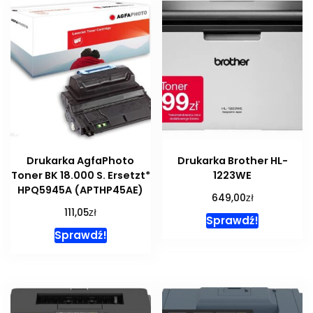
Drukarka AgfaPhoto
Drukarka Brother HL-
Toner BK 18.000 S. Ersetzt*
1223WE
HPQ5945A (APTHP45AE)
zł
649,00
zł
111,05
Sprawdź!
Sprawdź!