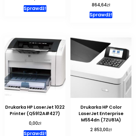
zł
864,64
Sprawdź!
Sprawdź!
Drukarka HP LaserJet 1022
Drukarka HP Color
Printer (Q5912A#427)
LaserJet Enterprise
M554dn (7ZU81A)
zł
0,00
zł
2 853,00
Sprawdź!