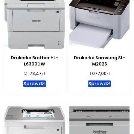
Drukarka Brother HL-
Drukarka Samsung SL-
L6300DW
M2026
zł
zł
2 173,47
1 077,00
Sprawdź!
Sprawdź!