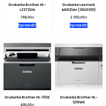
Drukarka Brother HL-
Drukarka Lexmark
L2372DN
MS521dn (36S0310)
zł
zł
798,00
2 050,00
Sprawdź!
Sprawdź!
Drukarka Brother HL-1112E
Drukarka Brother HL-
1210WE
zł
495,00