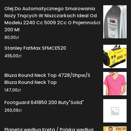
Olej Do Automatycznego Smarowania
Noży Tnących W Niszczarkach Ideal Od
Modelu 2240 Cc 5009 2Cc O Pojemności
200 Ml
zł
80,00
Stanley FatMax SFMCE520
zł
455,00
Bluza Round Neck Top 4728/Shpw/S
Bluza Round Neck Top
zł
147,00
Footguard 641850 200 Buty"Solid"
zł
260,09
Planeta według Kreta / Polska według