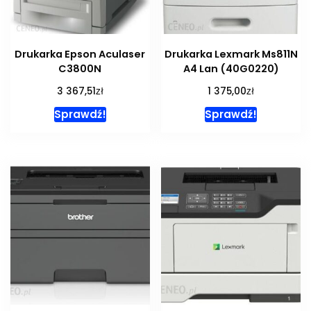
Drukarka Epson Aculaser
Drukarka Lexmark Ms811N
C3800N
A4 Lan (40G0220)
zł
zł
3 367,51
1 375,00
Sprawdź!
Sprawdź!