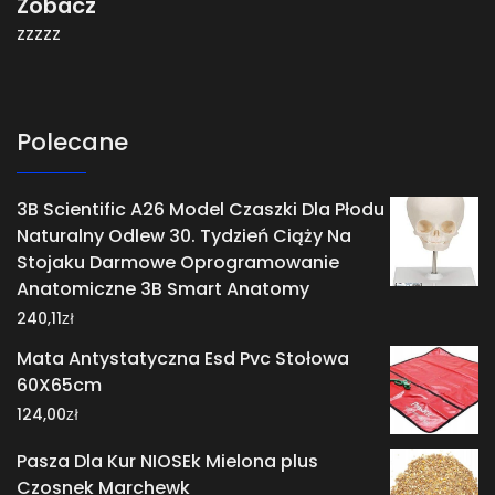
Zobacz
zzzzz
Polecane
3B Scientific A26 Model Czaszki Dla Płodu
Naturalny Odlew 30. Tydzień Ciąży Na
Stojaku Darmowe Oprogramowanie
Anatomiczne 3B Smart Anatomy
zł
240,11
Mata Antystatyczna Esd Pvc Stołowa
60X65cm
zł
124,00
Pasza Dla Kur NIOSEk Mielona plus
Czosnek Marchewk