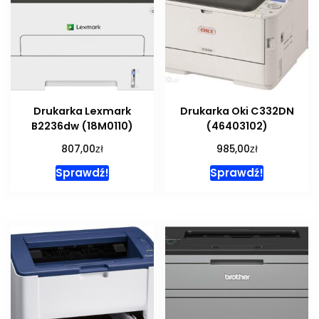
Drukarka Lexmark
Drukarka Oki C332DN
B2236dw (18M0110)
(46403102)
zł
zł
807,00
985,00
Sprawdź!
Sprawdź!