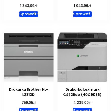
zł
zł
1 343,09
1 043,96
Sprawdź!
Sprawdź!
Drukarka Brother HL-
Drukarka Lexmark
L2312D
CS725de (40C9036)
zł
zł
759,05
4 239,00
Sprawdź!
Sprawdź!