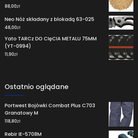
zł
88,00
Neo Nóż składany z blokadą 63-025
zł
48,00
Yato TARCz DO CIęCIA METALU 75MM
(YT-0994)
zł
11,90
Ostatnio oglądane
Portwest Bojówki Combat Plus C703
Granatowy M
zł
118,80
Rebir IE-5708M