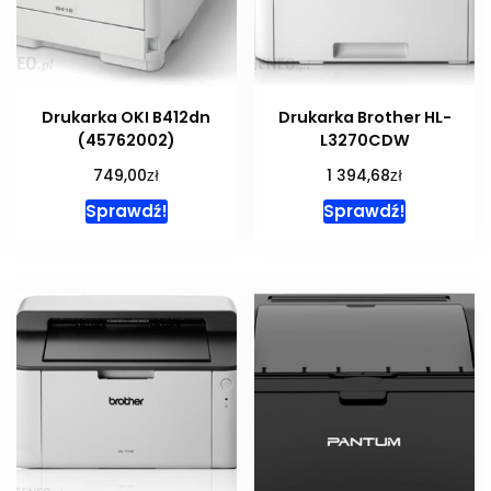
Drukarka OKI B412dn
Drukarka Brother HL-
(45762002)
L3270CDW
zł
zł
749,00
1 394,68
Sprawdź!
Sprawdź!