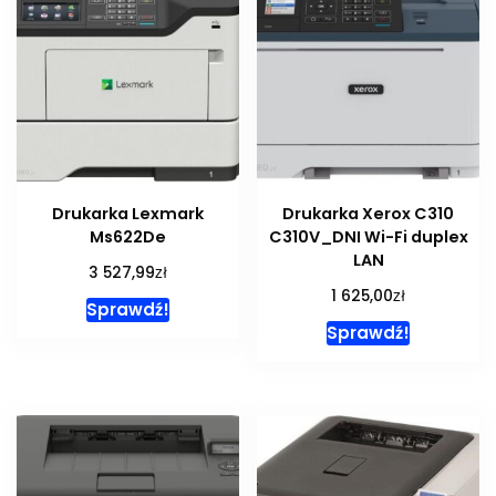
Drukarka Lexmark
Drukarka Xerox C310
Ms622De
C310V_DNI Wi-Fi duplex
LAN
zł
3 527,99
zł
1 625,00
Sprawdź!
Sprawdź!