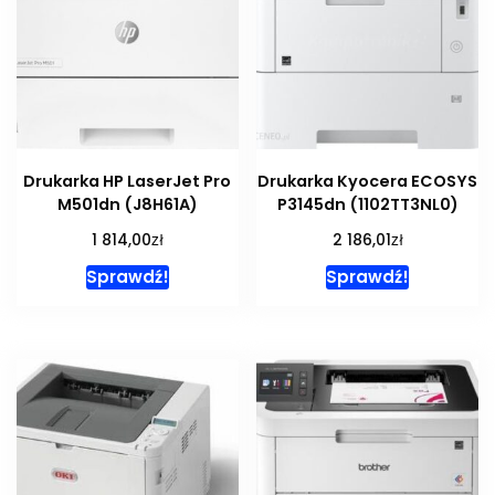
Drukarka HP LaserJet Pro
Drukarka Kyocera ECOSYS
M501dn (J8H61A)
P3145dn (1102TT3NL0)
zł
zł
1 814,00
2 186,01
Sprawdź!
Sprawdź!