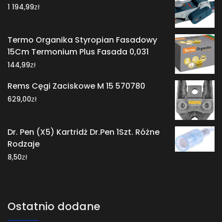
zł
1 194,99
Termo Organika Styropian Fasadowy
15Cm Termonium Plus Fasada 0,031
zł
144,99
Rems Cęgi Zaciskowe M 15 570780
zł
629,00
Dr. Pen (X5) Kartridż Dr.Pen 1Szt. Różne
Rodzaje
zł
8,50
Ostatnio dodane