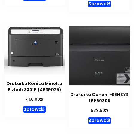
Sprawdź!
Drukarka Konica Minolta
Bizhub 3301P (A63P025)
Drukarka Canon I-SENSYS
zł
450,00
LBP6030B
Sprawdź!
zł
639,60
Sprawdź!