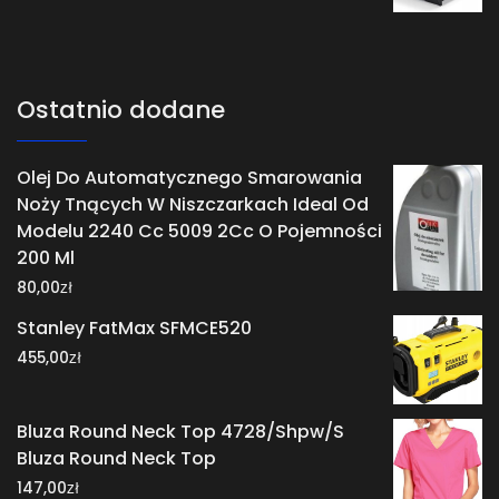
Ostatnio dodane
Olej Do Automatycznego Smarowania
Noży Tnących W Niszczarkach Ideal Od
Modelu 2240 Cc 5009 2Cc O Pojemności
200 Ml
zł
80,00
Stanley FatMax SFMCE520
zł
455,00
Bluza Round Neck Top 4728/Shpw/S
Bluza Round Neck Top
zł
147,00