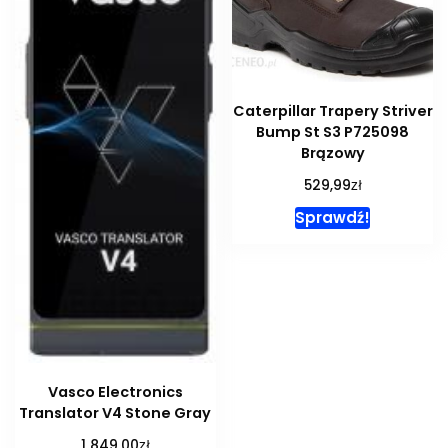
Caterpillar Trapery Striver
Bump St S3 P725098
Brązowy
zł
529,99
Sprawdź!
Vasco Electronics
Translator V4 Stone Gray
zł
1 849,00