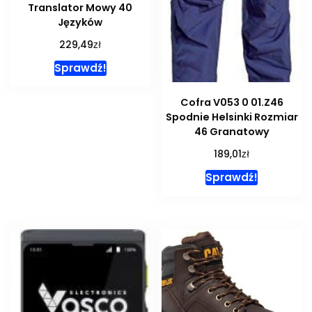
Translator Mowy 40
Języków
zł
229,49
Sprawdź!
Cofra V053 0 01.Z46
Spodnie Helsinki Rozmiar
46 Granatowy
zł
189,01
Sprawdź!