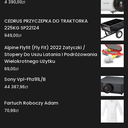
zł
4 390,00
CEDRUS PRZYCZEPKA DO TRAKTORKA
225KG SP22124
zł
949,00
Alpine Flyfit (Fly Fit) 2022 Zatyczki /
Stopery Do Uszu Latania I Podróżowania
Wielokrotnego Użytku
zł
69,00
Sony Vpl-Fhz91L/B
zł
44 387,96
Fartuch Roboczy Adam
zł
70,99