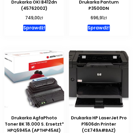
Drukarka OKI B412dn
Drukarka Pantum
(45762002)
P3500DN
zł
zł
749,00
696,91
Sprawdź!
Sprawdź!
Drukarka AgfaPhoto
Drukarka HP LaserJet Pro
Toner BK 18.000 S. Ersetzt*
P1606dn Printer
HPQ5945A (APTHP45AE)
(CE749A#BAZ)