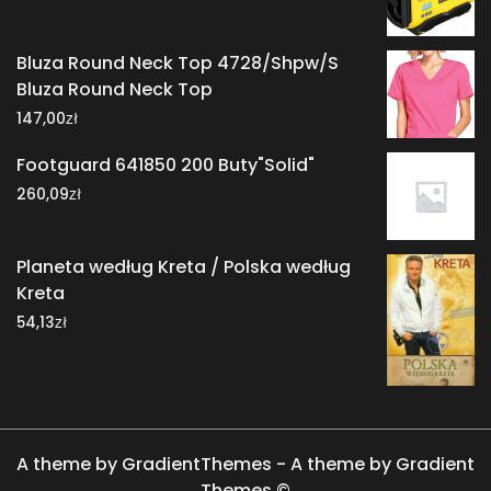
Bluza Round Neck Top 4728/Shpw/S
Bluza Round Neck Top
zł
147,00
Footguard 641850 200 Buty"Solid"
zł
260,09
Planeta według Kreta / Polska według
Kreta
zł
54,13
A theme by GradientThemes - A theme by Gradient
Themes ©