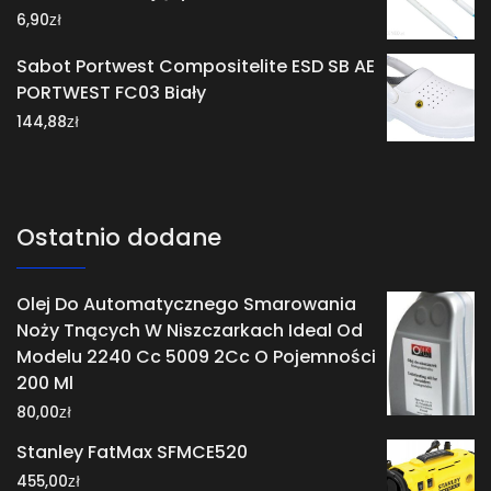
zł
6,90
Sabot Portwest Compositelite ESD SB AE
PORTWEST FC03 Biały
zł
144,88
Ostatnio dodane
Olej Do Automatycznego Smarowania
Noży Tnących W Niszczarkach Ideal Od
Modelu 2240 Cc 5009 2Cc O Pojemności
200 Ml
zł
80,00
Stanley FatMax SFMCE520
zł
455,00