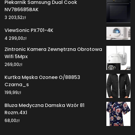
Piekarnik Samsung Dual Cook
NV7B6685BAK
zł
3 203,52
ViewSonic PX701-4K
zł
4 299,00
Zintronic Kamera Zewnętrzna Obrotowa
Wifi 5Mpx
zł
269,00
Kurtka Męska Ozonee O/88853
Czarna_s
zł
199,99
Bluza Medyczna Damska Wzór 81
Rozm.4Xl
zł
68,00