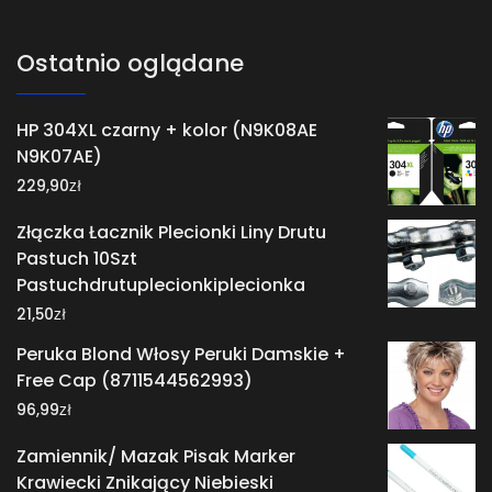
Ostatnio oglądane
HP 304XL czarny + kolor (N9K08AE
N9K07AE)
zł
229,90
Złączka Łacznik Plecionki Liny Drutu
Pastuch 10Szt
Pastuchdrutuplecionkiplecionka
zł
21,50
Peruka Blond Włosy Peruki Damskie +
Free Cap (8711544562993)
zł
96,99
Zamiennik/ Mazak Pisak Marker
Krawiecki Znikający Niebieski