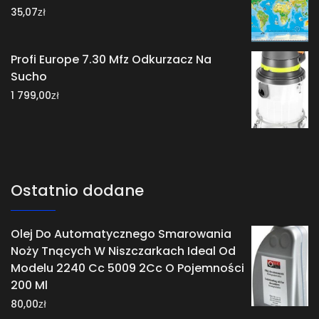
zł
35,07
Profi Europe 7.30 Mfz Odkurzacz Na
Sucho
zł
1 799,00
Ostatnio dodane
Olej Do Automatycznego Smarowania
Noży Tnących W Niszczarkach Ideal Od
Modelu 2240 Cc 5009 2Cc O Pojemności
200 Ml
zł
80,00