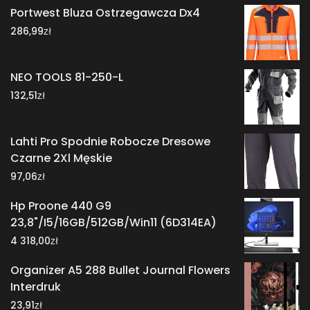
Portwest Bluza Ostrzegawcza Dx4
zł
286,99
NEO TOOLS 81-250-L
zł
132,51
Lahti Pro Spodnie Robocze Dresowe
Czarne 2Xl Męskie
zł
97,06
Hp Proone 440 G9
23,8"/I5/16GB/512GB/Win11 (6D314EA)
zł
4 318,00
Organizer A5 288 Bullet Journal Flowers
Interdruk
zł
23,91