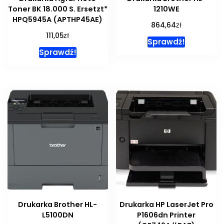
Toner BK 18.000 S. Ersetzt*
1210WE
HPQ5945A (APTHP45AE)
zł
864,64
zł
111,05
Sprawdź!
Sprawdź!
Drukarka Brother HL-
Drukarka HP LaserJet Pro
L5100DN
P1606dn Printer