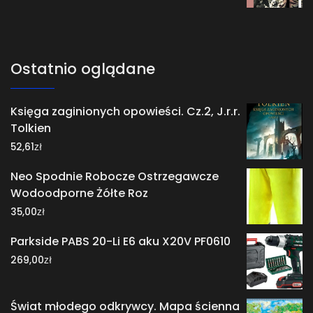
Ostatnio oglądane
Księga zaginionych opowieści. Cz.2, J.r.r.
Tolkien
zł
52,61
Neo Spodnie Robocze Ostrzegawcze
Wodoodporne Żółte Roz
zł
35,00
Parkside PABS 20-Li E6 aku X20V PF0610
zł
269,00
Świat młodego odkrywcy. Mapa ścienna