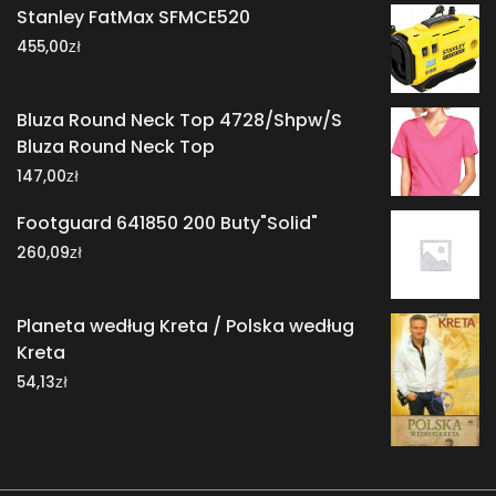
Stanley FatMax SFMCE520
zł
455,00
Bluza Round Neck Top 4728/Shpw/S
Bluza Round Neck Top
zł
147,00
Footguard 641850 200 Buty"Solid"
zł
260,09
Planeta według Kreta / Polska według
Kreta
zł
54,13