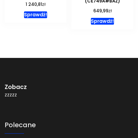
(CE749A#BAZ)
zł
1 240,81
zł
649,99
Sprawdź!
Sprawdź!
Zobacz
zzzzz
Polecane