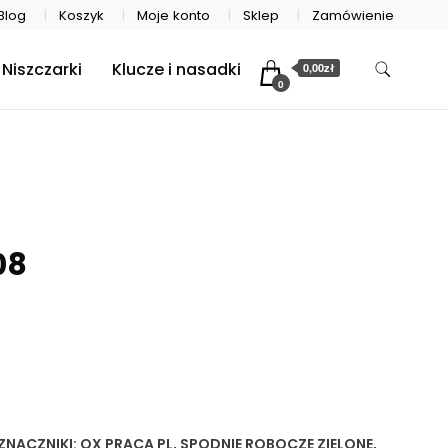
Blog
Koszyk
Moje konto
Sklep
Zamówienie
Niszczarki
Klucze i nasadki
0,00zł
0
08
ZNACZNIKI:
OX PRACA PL
,
SPODNIE ROBOCZE ZIELONE
,