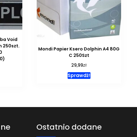
ba Void
 250szt.
Mondi Papier Ksero Dolphin A4 80G
0
C 250Szt
0)
zł
29,99
Sprawdź!
ane
Ostatnio dodane