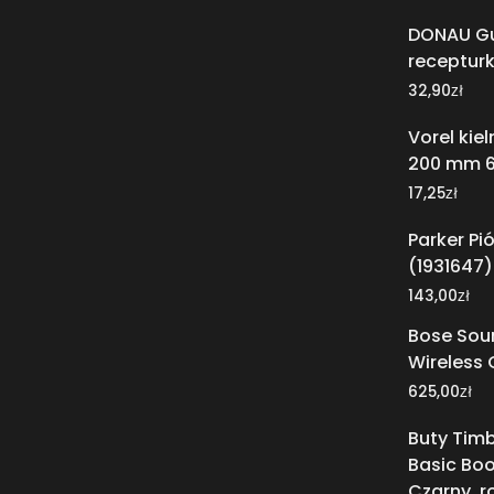
DONAU G
recepturk
zł
32,90
Vorel kiel
200 mm 
zł
17,25
Parker Pió
(1931647)
zł
143,00
Bose Sou
Wireless 
zł
625,00
Buty Timb
Basic Boo
Czarny, r