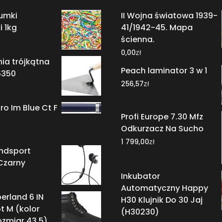
umki
II Wojna światowa 1939-
i 1kg
41/1942-45. Mapa
ścienna.
zł
0,00
nia trójkątna
Peach laminator 3 w 1
6350
zł
256,57
ro Im Blue Ct F
Profi Europe 7.30 Mfz
Odkurzacz Na Sucho
zł
1 799,00
ndsport
Czarny
Inkubator
Automatyczny Happy
erland 6 IN
H30 Klujnik Do 30 Jaj
t M (kolor
(H30230)
ozmiar 43.5)