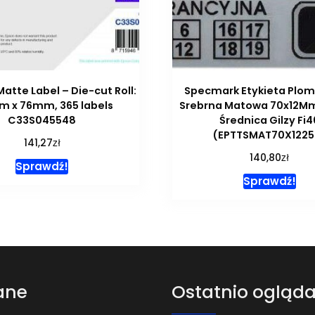
Matte Label – Die-cut Roll:
Specmark Etykieta Plom
m x 76mm, 365 labels
Srebrna Matowa 70x12Mm
C33S045548
Średnica Gilzy Fi4
(EPTTSMAT70X1225
zł
141,27
zł
140,80
Sprawdź!
Sprawdź!
ane
Ostatnio ogląd