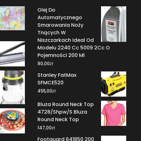
Olej Do
Automatycznego
Smarowania Noży
Tnących W
Niszczarkach Ideal Od
Modelu 2240 Cc 5009 2Cc O
Pojemności 200 Ml
zł
80,00
Stanley FatMax
SFMCE520
zł
455,00
Bluza Round Neck Top
4728/Shpw/S Bluza
Round Neck Top
zł
147,00
Footguard 641850 200