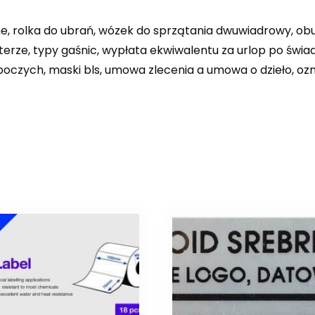
e, rolka do ubrań, wózek do sprzątania dwuwiadrowy, obuw
rze, typy gaśnic, wypłata ekwiwalentu za urlop po świad
roboczych, maski bls, umowa zlecenia a umowa o dzieło, 