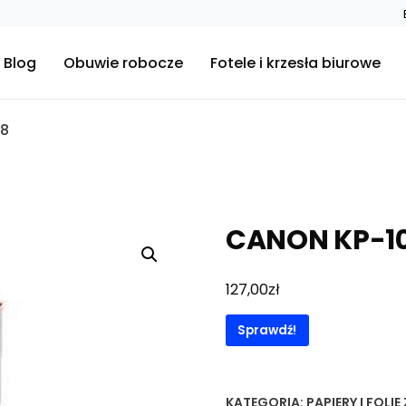
Blog
Obuwie robocze
Fotele i krzesła biurowe
08
CANON KP-1
zł
127,00
Sprawdź!
KATEGORIA:
PAPIERY I FOLIE