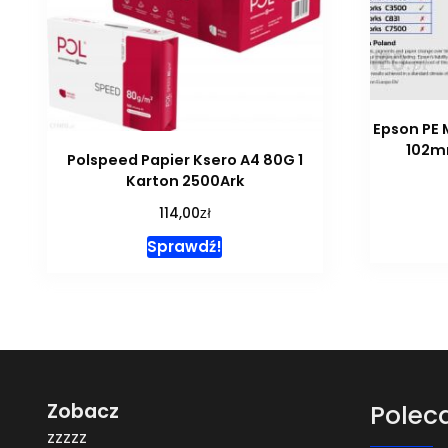
Epson PE 
102m
Polspeed Papier Ksero A4 80G 1
Karton 2500Ark
zł
114,00
Sprawdź!
Zobacz
Polec
zzzzz