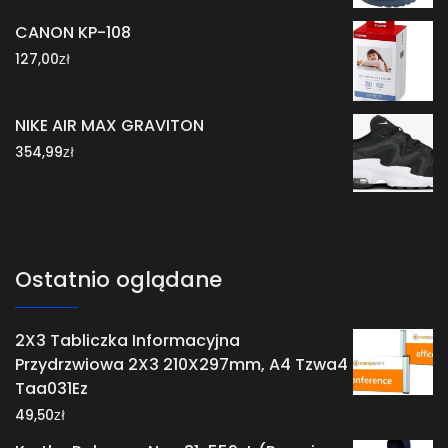
CANON KP-108
zł
127,00
NIKE AIR MAX GRAVITON
zł
354,99
Ostatnio oglądane
2X3 Tabliczka Informacyjna
Przydrzwiowa 2X3 210X297mm, A4 Tzwa4
Taa031Ez
zł
49,50