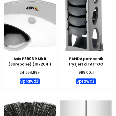
Axis P3905 R Mk Ii
PANDA pomocnik
(Barebone) (1072041)
fryzjerski TATTOO
zł
zł
24 554,99
999,00
Sprawdź!
Sprawdź!