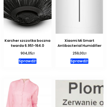
Karcher szczotka boczna
Xiaomi Mi Smart
twarda 6.951-164.0
Antibacterial Humidifier
zł
zł
904,05
259,00
Sprawdź!
Sprawdź!