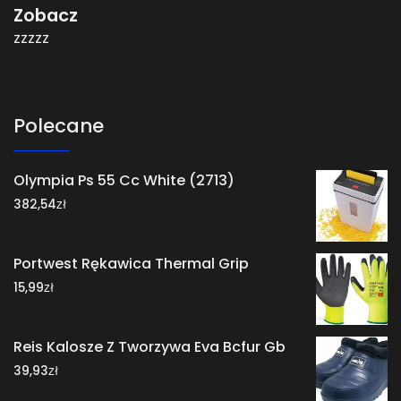
Zobacz
zzzzz
Polecane
Olympia Ps 55 Cc White (2713)
zł
382,54
Portwest Rękawica Thermal Grip
zł
15,99
Reis Kalosze Z Tworzywa Eva Bcfur Gb
zł
39,93