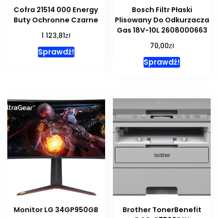
Cofra 21514 000 Energy
Bosch Filtr Płaski
Buty Ochronne Czarne
Plisowany Do Odkurzacza
Gas 18V-10L 2608000663
zł
1 123,81
zł
70,00
Sprawdź!
Sprawdź!
Monitor LG 34GP950GB
Brother TonerBenefit