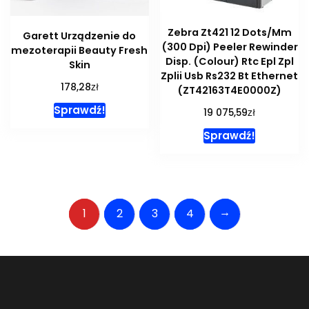
Zebra Zt421 12 Dots/Mm
Garett Urządzenie do
(300 Dpi) Peeler Rewinder
mezoterapii Beauty Fresh
Disp. (Colour) Rtc Epl Zpl
Skin
Zplii Usb Rs232 Bt Ethernet
zł
178,28
(ZT42163T4E0000Z)
Sprawdź!
zł
19 075,59
Sprawdź!
→
1
2
3
4