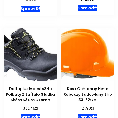
51,92
Sprawdź!
Sprawdź!
Deltaplus Maests3No
Kask Ochronny Hełm
Półbuty Z Buffalo Gładka
Roboczy Budowlany Bhp
Skóra S3 Src Czarne
53-62CM
zł
zł
355,45
21,90
Sprawdź!
Sprawdź!