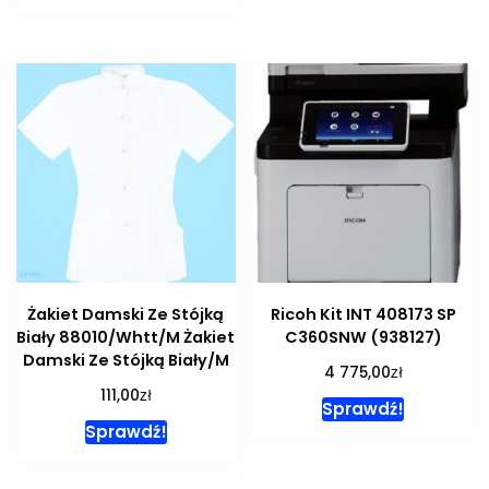
Żakiet Damski Ze Stójką
Ricoh Kit INT 408173 SP
Biały 88010/Whtt/M Żakiet
C360SNW (938127)
Damski Ze Stójką Biały/M
zł
4 775,00
zł
111,00
Sprawdź!
Sprawdź!