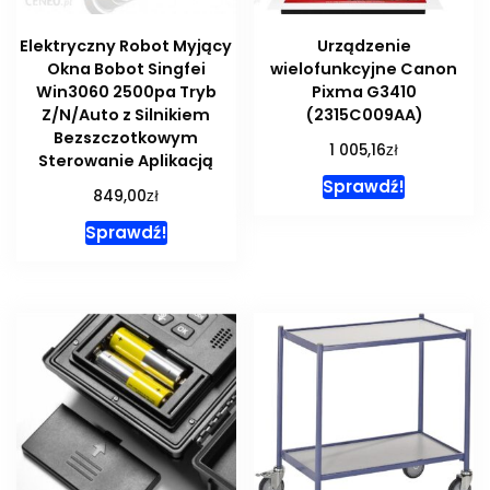
Elektryczny Robot Myjący
Urządzenie
Okna Bobot Singfei
wielofunkcyjne Canon
Win3060 2500pa Tryb
Pixma G3410
Z/N/Auto z Silnikiem
(2315C009AA)
Bezszczotkowym
zł
1 005,16
Sterowanie Aplikacją
Sprawdź!
zł
849,00
Sprawdź!