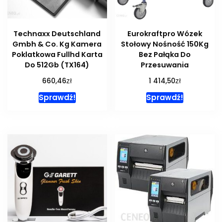
Technaxx Deutschland
Eurokraftpro Wózek
Gmbh & Co. Kg Kamera
Stołowy Nośność 150Kg
Poklatkowa Fullhd Karta
Bez Pałąka Do
Do 512Gb (TX164)
Przesuwania
zł
zł
660,46
1 414,50
Sprawdź!
Sprawdź!