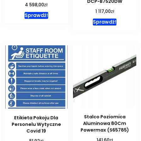
DCP-B7520DW
zł
4 598,00
zł
1 117,00
Sprawdź!
Sprawdź!
Stalco Poziomica
Etikieta Pokoju Dla
Aluminowa 80Cm
Personelu Wytyczne
Powermax (S65785)
Covid 19
zł
141,60
zł