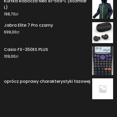
Kurtka Robocza Neo 81-559-L (Rozmiar
L)
zł
198,70
Jabra Elite 7 Pro czarny
zł
699,00
Casio FX-350ES PLUS
zł
109,00
oprócz poprawy charakterystyki fazowej