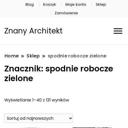
Blog
Koszyk
Moje konto
Sklep
Zamówienie
Znany Architekt
Home
Sklep
spodnie robocze zielone
Znacznik:
spodnie robocze
zielone
Posortowane
Wyświetlanie 1–40 z 131 wyników
według
najnowszych