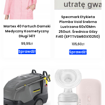
Specmark Etykieta
Plomba Void Srebrna
Martex 40 Fartuch Damski
Lustrzana 60x10Mm
Medyczny Kosmetyczny
250szt. Średnica Gilzy
Długi 141T
Fi40 (EPTTVSM60X10250)
zł
99,99
zł
105,60
Sprawdź!
Sprawdź!