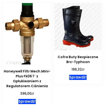
Cofra Buty Bezpieczne
Brc-Typhoon
zł
196,32
Honeywell Filtr Mech.Mini-
Plus Fk06 1″ z
Sprawdź!
Opłukiwaniem z
Regulatorem Ciśnienia
zł
396,00
Sprawdź!