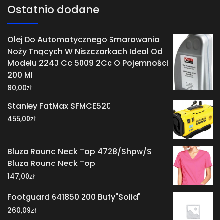
Ostatnio dodane
Olej Do Automatycznego Smarowania
Noży Tnących W Niszczarkach Ideal Od
Modelu 2240 Cc 5009 2Cc O Pojemności
200 Ml
zł
80,00
Stanley FatMax SFMCE520
zł
455,00
Bluza Round Neck Top 4728/Shpw/S
Bluza Round Neck Top
zł
147,00
Footguard 641850 200 Buty"Solid"
zł
260,09