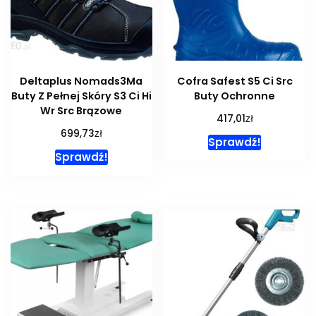
Deltaplus Nomads3Ma
Cofra Safest S5 Ci Src
Buty Z Pełnej Skóry S3 Ci Hi
Buty Ochronne
Wr Src Brązowe
zł
417,01
zł
699,73
Sprawdź!
Sprawdź!