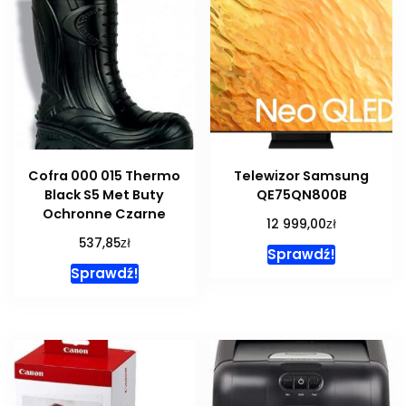
Cofra 000 015 Thermo
Telewizor Samsung
Black S5 Met Buty
QE75QN800B
Ochronne Czarne
zł
12 999,00
zł
537,85
Sprawdź!
Sprawdź!