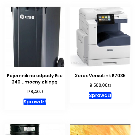
Pojemnik na odpady Ese
Xerox VersaLink B7035
240 L mocny z klapą
zł
9 500,00
zł
178,40
Sprawdź!
Sprawdź!