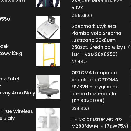
wowa Xxxl
2X5,0Ah M18Blpp2B2-
502X
zł
2 885,80
855U
Specmark Etykieta
Plomba Void Srebrna
Lustrzana 20x8Mm
ózek
250szt. Średnica Gilzy Fi
towy 12Kg
(EPTTVSM20X8250)
zł
33,44
OPTOMA Lampa do
ik Fotel
projektora OPTOMA
y
EP732H - oryginalna
zny Aron Biały
lampa bez modułu
(SP.80V01.001)
zł
634,46
 True Wireless
 Biały
HP Color LaserJet Pro
M283fdw MFP (7KW75A)