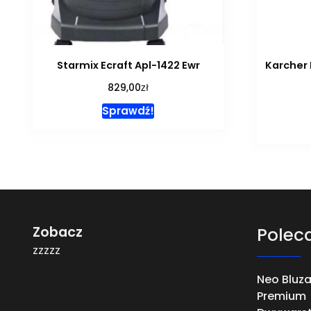
Starmix Ecraft Apl-1422 Ewr
Karcher
zł
829,00
Sprawdź!
Zobacz
Polec
zzzzz
Neo Bluz
Premium