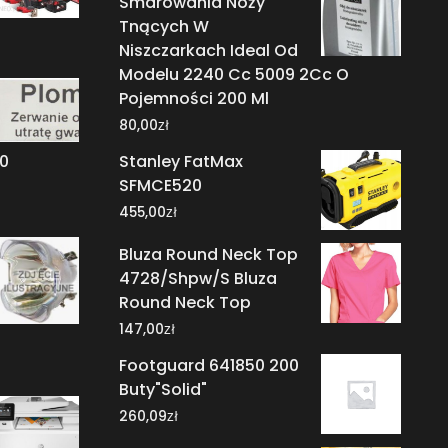
Smarowania Noży
Tnących W
Niszczarkach Ideal Od
Modelu 2240 Cc 5009 2Cc O
Pojemności 200 Ml
zł
80,00
40
Stanley FatMax
SFMCE520
zł
455,00
Bluza Round Neck Top
4728/Shpw/S Bluza
Round Neck Top
zł
147,00
Footguard 641850 200
Buty"Solid"
zł
260,09