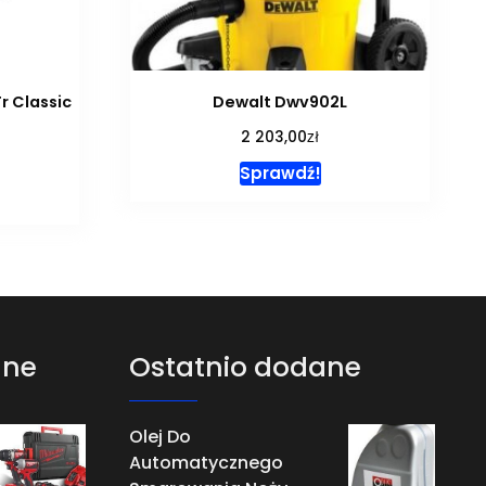
Fr Classic
Dewalt Dwv902L
zł
2 203,00
Sprawdź!
ane
Ostatnio dodane
Olej Do
Automatycznego