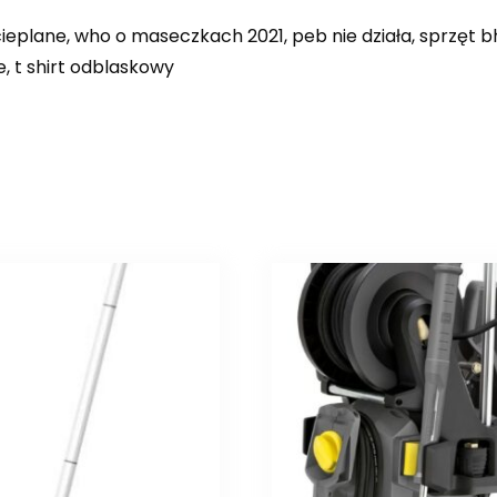
ocieplane, who o maseczkach 2021, peb nie działa, sprzęt 
, t shirt odblaskowy