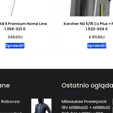
 KB 5 Premium Home Line
Karcher HD 5/15 Cx Plus + 
1.258-021.0
1.520-934.0
zł
zł
349,00
4 811,80
Sprawdź!
Sprawdź!
ane
Ostatnio ogląd
a Robocza
Milwaukee Powerpack
18V M18Bldd2 + M18Blid2