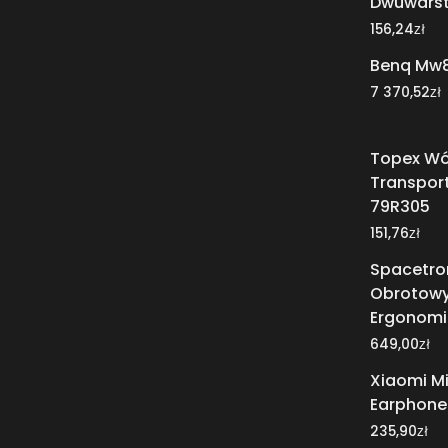
Dwuwarst
zł
156,24
Benq Mw
zł
7 370,52
Topex W
Transpor
79R305
zł
151,76
Spacetron
Obrotow
Ergonomic
zł
649,00
Xiaomi Mi
Earphones
zł
235,90