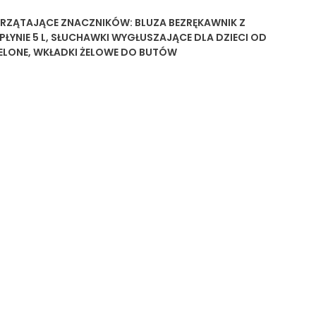
PRZĄTAJĄCE
ZNACZNIKÓW:
BLUZA BEZRĘKAWNIK Z
ŁYNIE 5 L
,
SŁUCHAWKI WYGŁUSZAJĄCE DLA DZIECI OD
ELONE
,
WKŁADKI ŻELOWE DO BUTÓW