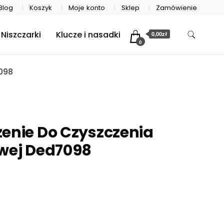
Blog
Koszyk
Moje konto
Sklep
Zamówienie
Niszczarki
Klucze i nasadki
0,00zł
0
098
enie Do Czyszczenia
owej Ded7098