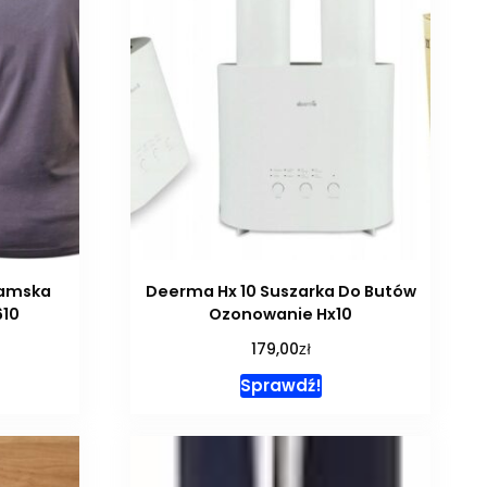
Damska
Deerma Hx 10 Suszarka Do Butów
610
Ozonowanie Hx10
zł
179,00
Sprawdź!