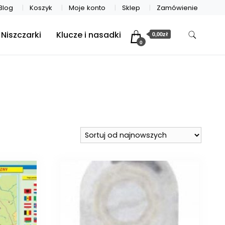
Blog
Koszyk
Moje konto
Sklep
Zamówienie
Niszczarki
Klucze i nasadki
0,00zł
0