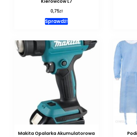
Kierowców L7
zł
0,75
Sprawdź!
Makita Opalarka Akumulatorowa
Pod