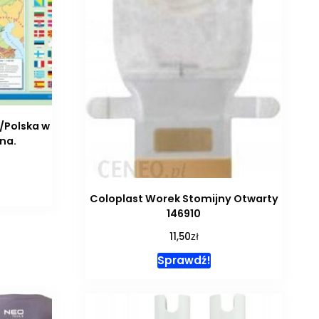
y/Polska w
na.
Coloplast Worek Stomijny Otwarty
146910
zł
11,50
Sprawdź!