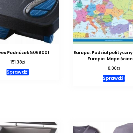
wes Podnóżek 8068001
Europa. Podział polityczn
Europie. Mapa ścien
zł
151,38
zł
0,00
Sprawdź!
Sprawdź!