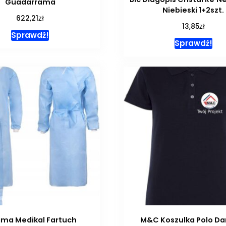
Guadarrama
Niebieski 1+2szt.
zł
622,21
zł
13,85
Sprawdź!
Sprawdź!
ima Medikal Fartuch
M&C Koszulka Polo D