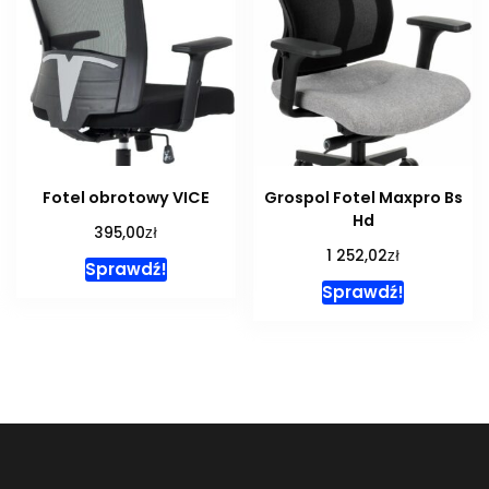
Fotel obrotowy VICE
Grospol Fotel Maxpro Bs
Hd
zł
395,00
zł
1 252,02
Sprawdź!
Sprawdź!