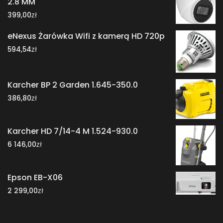
2.8 MM
zł
399,00
eNexus Żarówka Wifi z kamerą HD 720p
zł
594,54
Karcher BP 2 Garden 1.645-350.0
zł
386,80
Karcher HD 7/14-4 M 1.524-930.0
zł
6 146,00
Epson EB-X06
zł
2 299,00