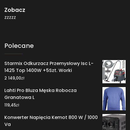
Zobacz
zzzzz
Polecane
Starmix Odkurzacz Przemysłowy Isc L-
1425 Top 1400W +5Szt. Worki
zł
2 149,00
Lahti Pro Bluza Męska Robocza
Granatowa L
zł
119,45
Konwerter Napięcia Kemot 800 W / 1000
Va