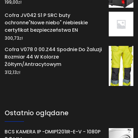
zł
199,00
Cofra JV042 S1 P SRC buty
ochronne"Nowe niebo" niebieskie
certyfikat bezpieczeństwa EN
zł
300,73
Cofra V078 0 00.Z44 Spodnie Do Żaluzji
Rozmiar 44 W Kolorze
Żółtym/Antracytowym
zł
312,13
Ostatnio oglądane
BCS KAMERA IP -DMIP1201IR-E-V - 1080P