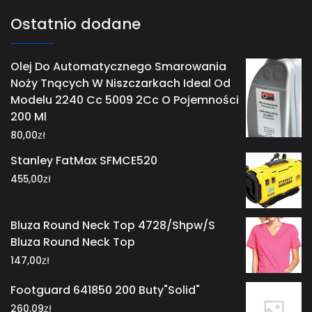
Ostatnio dodane
Olej Do Automatycznego Smarowania
Noży Tnących W Niszczarkach Ideal Od
Modelu 2240 Cc 5009 2Cc O Pojemności
200 Ml
zł
80,00
Stanley FatMax SFMCE520
zł
455,00
Bluza Round Neck Top 4728/Shpw/S
Bluza Round Neck Top
zł
147,00
Footguard 641850 200 Buty"Solid"
zł
260,09