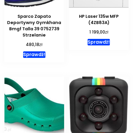
Sparco Zapato
HP Laser 135w MFP
Deportywny Gymkhana
(4ZB83A)
Bmgf Talla 39 0752739
zł
1 199,00
Strzelanie
Sprawdź!
zł
480,18
Sprawdź!