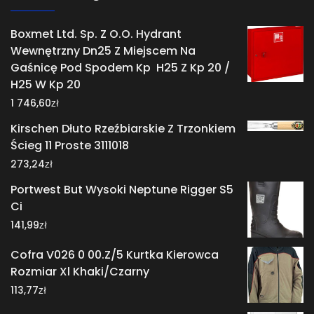
Boxmet Ltd. Sp. Z O.O. Hydrant
Wewnętrzny Dn25 Z Miejscem Na
Gaśnicę Pod Spodem Kp H25 Z Kp 20 /
H25 W Kp 20
zł
1 746,60
Kirschen Dłuto Rzeźbiarskie Z Trzonkiem
Ścieg 11 Proste 3111018
zł
273,24
Portwest But Wysoki Neptune Rigger S5
Ci
zł
141,99
Cofra V026 0 00.Z/5 Kurtka Kierowca
Rozmiar Xl Khaki/Czarny
zł
113,77