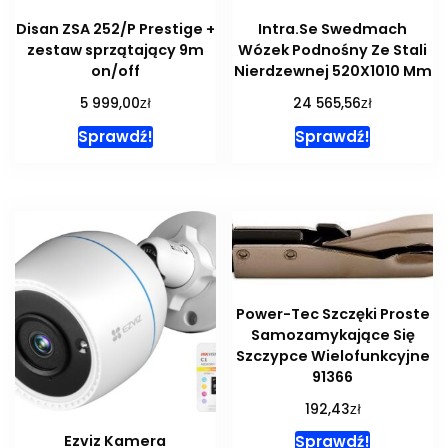
Disan ZSA 252/P Prestige +
Intra.Se Swedmach
zestaw sprzątający 9m
Wózek Podnośny Ze Stali
on/off
Nierdzewnej 520X1010 Mm
zł
zł
5 999,00
24 565,56
Sprawdź!
Sprawdź!
Power-Tec Szczęki Proste
Samozamykające Się
Szczypce Wielofunkcyjne
91366
zł
192,43
Ezviz Kamera
Sprawdź!