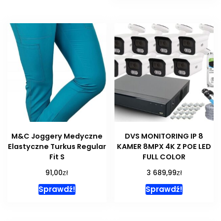
M&C Joggery Medyczne
DVS MONITORING IP 8
Elastyczne Turkus Regular
KAMER 8MPX 4K Z POE LED
Fit S
FULL COLOR
zł
zł
91,00
3 689,99
Sprawdź!
Sprawdź!