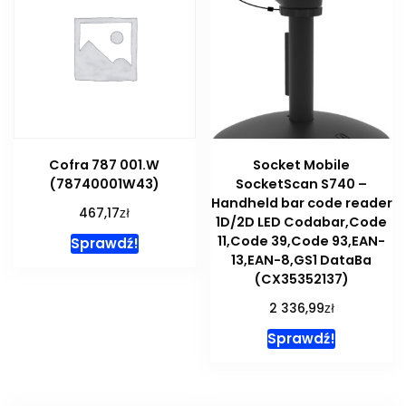
Cofra 787 001.W
Socket Mobile
(78740001W43)
SocketScan S740 –
Handheld bar code reader
zł
467,17
1D/2D LED Codabar,Code
11,Code 39,Code 93,EAN-
Sprawdź!
13,EAN-8,GS1 DataBa
(CX35352137)
zł
2 336,99
Sprawdź!