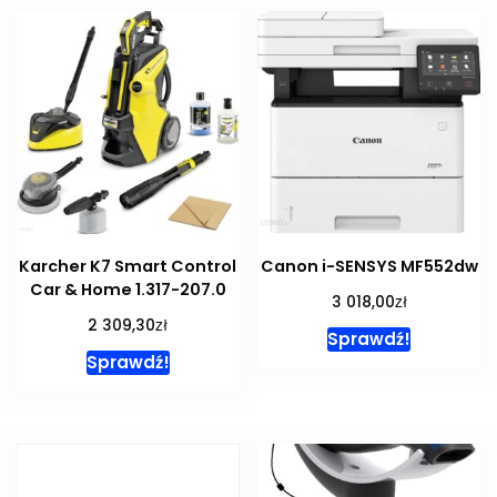
Karcher K7 Smart Control
Canon i-SENSYS MF552dw
Car & Home 1.317-207.0
zł
3 018,00
zł
2 309,30
Sprawdź!
Sprawdź!