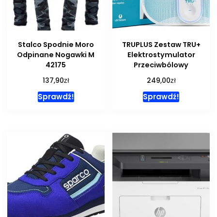
Stalco Spodnie Moro
TRUPLUS Zestaw TRU+
Odpinane Nogawki M
Elektrostymulator
42175
Przeciwbólowy
zł
zł
137,90
249,00
Sprawdź!
Sprawdź!