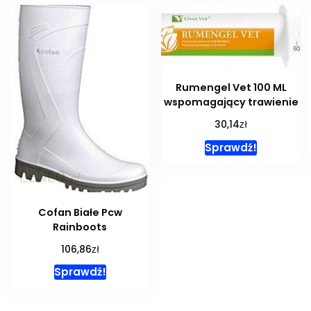
Rumengel Vet 100 ML
wspomagający trawienie
zł
30,14
Sprawdź!
Cofan Białe Pcw
Rainboots
zł
106,86
Sprawdź!