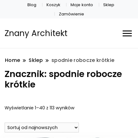
Blog
Koszyk
Moje konto
Sklep
Zamówienie
Znany Architekt
Home
Sklep
spodnie robocze krótkie
Znacznik:
spodnie robocze
krótkie
Posortowane
Wyświetlanie 1–40 z 113 wyników
według
najnowszych