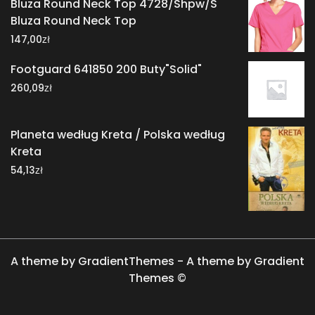
Bluza Round Neck Top 4728/Shpw/S
Bluza Round Neck Top
zł
147,00
Footguard 641850 200 Buty"Solid"
zł
260,09
Planeta według Kreta / Polska według
Kreta
zł
54,13
A theme by GradientThemes - A theme by Gradient
Themes ©