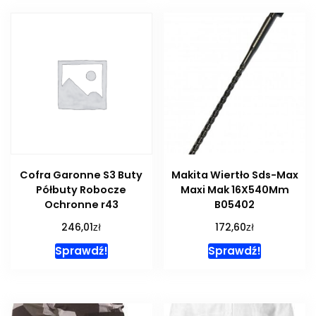
Cofra Garonne S3 Buty
Makita Wiertło Sds-Max
Półbuty Robocze
Maxi Mak 16X540Mm
Ochronne r43
B05402
zł
zł
246,01
172,60
Sprawdź!
Sprawdź!