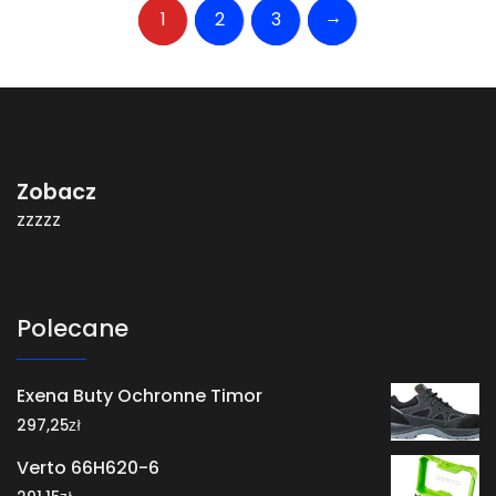
→
1
2
3
Zobacz
zzzzz
Polecane
Exena Buty Ochronne Timor
zł
297,25
Verto 66H620-6