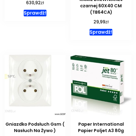
zł
630,92
czarnej 60X40 CM
(TB64CA)
Sprawdź!
zł
29,99
Sprawdź!
Gniazdko Podsłuch Gsm (
Paper International
Nasłuch Na Żywo )
Papier Poljet A3 80g