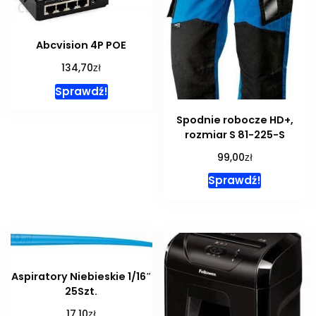
Abcvision 4P POE
zł
134,70
Sprawdź!
Spodnie robocze HD+,
rozmiar S 81-225-S
zł
99,00
Sprawdź!
Aspiratory Niebieskie 1/16″
25Szt.
zł
17,10