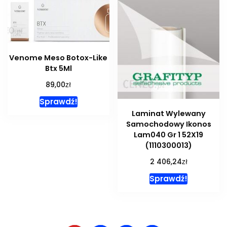
Venome Meso Botox-Like
Btx 5Ml
zł
89,00
Sprawdź!
Laminat Wylewany
Samochodowy Ikonos
Lam040 Gr 1 52X19
(1110300013)
zł
2 406,24
Sprawdź!