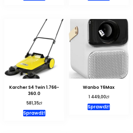
Karcher S4 Twin 1.766-
Wanbo T6Max
360.0
zł
1 449,00
zł
581,35
Sprawdź!
Sprawdź!