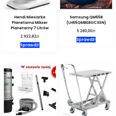
Hendi Miesiarka
Samsung QM65B
Planetarna Mikser
(LH65QMBEBGCXEN)
Planetarny 7 Litrów
zł
5 280,00
zł
2 922,82
Sprawdź!
Sprawdź!