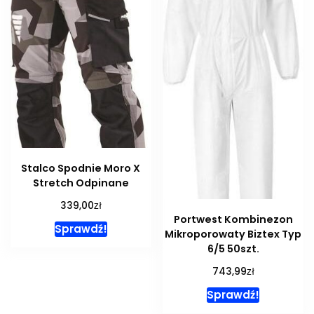
Stalco Spodnie Moro X
Stretch Odpinane
zł
339,00
Portwest Kombinezon
Sprawdź!
Mikroporowaty Biztex Typ
6/5 50szt.
zł
743,99
Sprawdź!