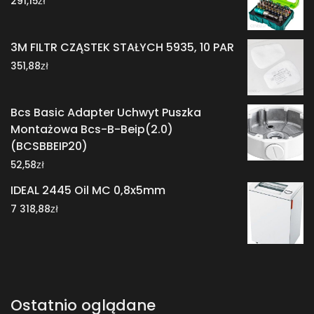
zł
291,15
3M FILTR CZĄSTEK STAŁYCH 5935, 10 PAR
zł
351,88
Bcs Basic Adapter Uchwyt Puszka
Montażowa Bcs-B-Beip(2.0)
(BCSBBEIP20)
zł
52,58
IDEAL 2445 Oil MC 0,8x5mm
zł
7 318,88
Ostatnio oglądane