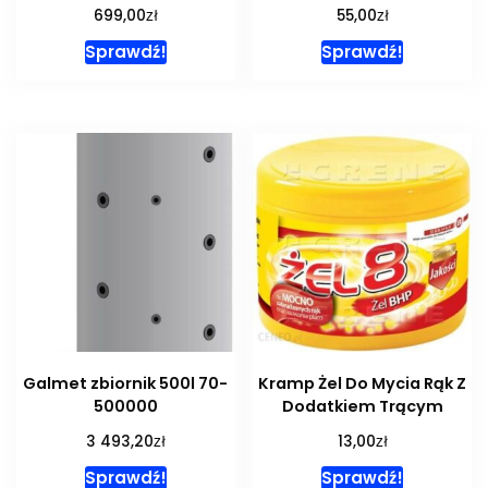
zł
zł
699,00
55,00
Sprawdź!
Sprawdź!
Galmet zbiornik 500l 70-
Kramp Żel Do Mycia Rąk Z
500000
Dodatkiem Trącym
zł
zł
3 493,20
13,00
Sprawdź!
Sprawdź!