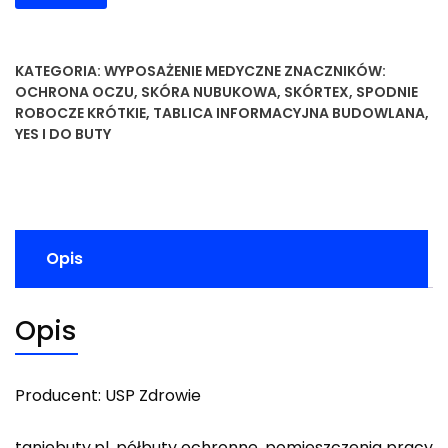
KATEGORIA:
WYPOSAŻENIE MEDYCZNE
ZNACZNIKÓW:
OCHRONA OCZU
,
SKÓRA NUBUKOWA
,
SKÓRTEX
,
SPODNIE
ROBOCZE KRÓTKIE
,
TABLICA INFORMACYJNA BUDOWLANA
,
YES I DO BUTY
Opis
Opis
Producent: USP Zdrowie
taniebuty.pl, półbuty ochronne, pomieszczenia pracy