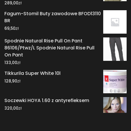
zł
289,00
Fagum-Stomil Buty zawodowe BFOD13110
BR
zł
69,50
Spodnie Natural Rise Pull On Pant
86106/Ptwz/L Spodnie Natural Rise Pull
On Pant
zł
133,00
Tikkurila Super White 10l
zł
128,90
Soczewki HOYA 1.60 z antyrefleksem
zł
320,00