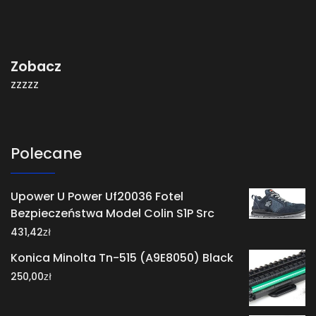
Zobacz
zzzzz
Polecane
Upower U Power Uf20036 Fotel
Bezpieczeństwa Model Colin S1P Src
zł
431,42
Konica Minolta Tn-515 (A9E8050) Black
zł
250,00