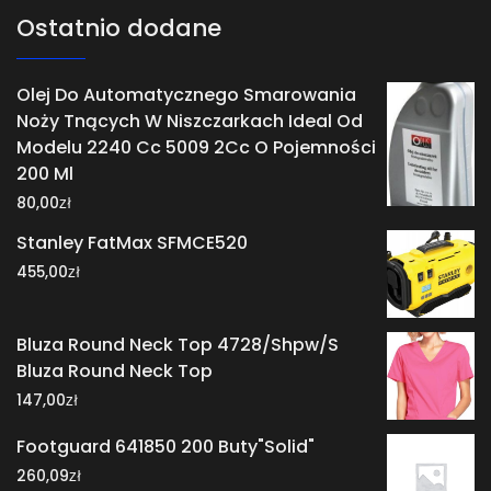
Ostatnio dodane
Olej Do Automatycznego Smarowania
Noży Tnących W Niszczarkach Ideal Od
Modelu 2240 Cc 5009 2Cc O Pojemności
200 Ml
zł
80,00
Stanley FatMax SFMCE520
zł
455,00
Bluza Round Neck Top 4728/Shpw/S
Bluza Round Neck Top
zł
147,00
Footguard 641850 200 Buty"Solid"
zł
260,09