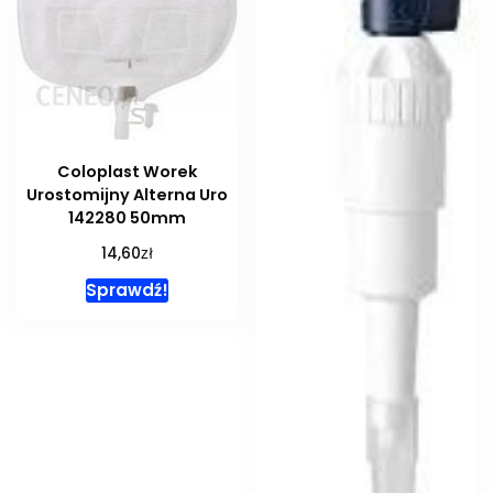
Coloplast Worek
Urostomijny Alterna Uro
142280 50mm
zł
14,60
Sprawdź!