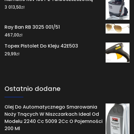
zł
3 013,50
Ray Ban RB 3025 001/51
zł
467,00
Topex Pistolet Do Kleju 42E503
zł
29,99
Ostatnio dodane
Olej Do Automatycznego Smarowania
Noży Tnących W Niszczarkach Ideal Od
Modelu 2240 Cc 5009 2Cc O Pojemności
200 Ml