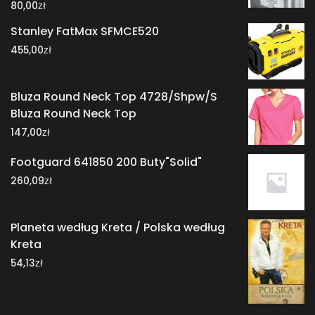
zł
80,00
Stanley FatMax SFMCE520
zł
455,00
Bluza Round Neck Top 4728/Shpw/S
Bluza Round Neck Top
zł
147,00
Footguard 641850 200 Buty"Solid"
zł
260,09
Planeta według Kreta / Polska według
Kreta
zł
54,13