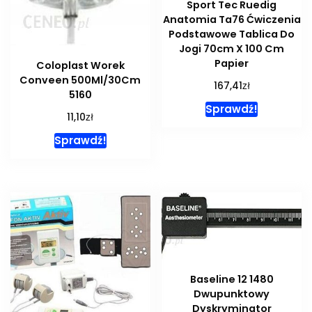
Sport Tec Ruedig
Anatomia Ta76 Ćwiczenia
Podstawowe Tablica Do
Jogi 70cm X 100 Cm
Papier
Coloplast Worek
Conveen 500Ml/30Cm
zł
167,41
5160
Sprawdź!
zł
11,10
Sprawdź!
Baseline 12 1480
Dwupunktowy
Dyskryminator