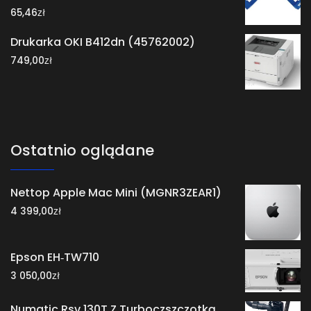
zł
65,46
Drukarka OKI B412dn (45762002)
zł
749,00
Ostatnio oglądane
Nettop Apple Mac Mini (MGNR3ZEAR1)
zł
4 399,00
Epson EH‑TW710
zł
3 050,00
Numatic Rsv 130T Z Turboczszczotką