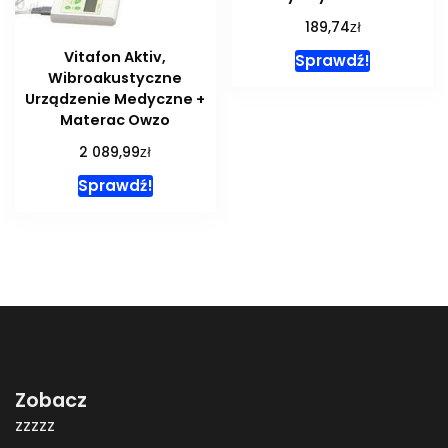
zł
189,74
Vitafon Aktiv,
Sprawdź!
Wibroakustyczne
Urządzenie Medyczne +
Materac Owzo
zł
2 089,99
Sprawdź!
Zobacz
zzzzz