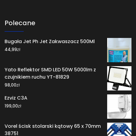
Polecane
Bugała Jet Ph Jet Zakwaszacz 500Ml
zł
44,99
Yato Reflektor SMD LED 50W 5000lm z
czujnikiem ruchu YT-81829
zł
98,00
Ezviz C3A
zł
199,00
Vorel ścisk stolarski kątowy 65 x 70mm
38751