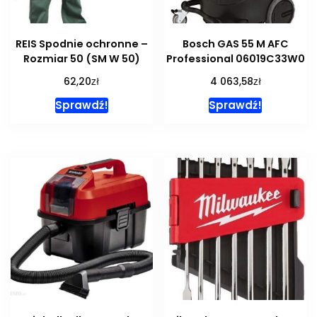
REIS Spodnie ochronne –
Bosch GAS 55 M AFC
Rozmiar 50 (SM W 50)
Professional 06019C33W0
zł
zł
62,20
4 063,58
Sprawdź!
Sprawdź!