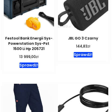
Festool Bank Energii Sys-
JBL GO 3 Czarny
Powerstation Sys-Pst
zł
144,83
1500 Li Hp 205721
Sprawdź!
zł
13 999,00
Sprawdź!