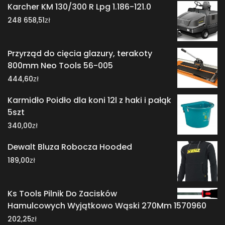
Karcher KM 130/300 R Lpg 1.186-121.0
zł
248 658,51
Przyrząd do cięcia glazury, terakoty
800mm Neo Tools 56-005
zł
444,60
Karmidło Poidło dla koni 12l z haki i pałąk
5szt
zł
340,00
Dewalt Bluza Robocza Hooded
zł
189,00
Ks Tools Pilnik Do Zacisków
Hamulcowych Wyjątkowo Wąski 270Mm 1570960
zł
202,25