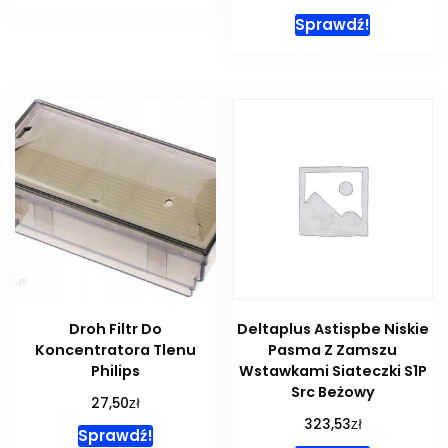
Sprawdź!
Droh Filtr Do
Deltaplus Astispbe Niskie
Koncentratora Tlenu
Pasma Z Zamszu
Philips
Wstawkami Siateczki S1P
Src Beżowy
zł
27,50
zł
323,53
Sprawdź!