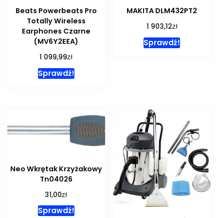
Beats Powerbeats Pro
MAKITA DLM432PT2
Totally Wireless
zł
1 903,12
Earphones Czarne
(MV6Y2EEA)
Sprawdź!
zł
1 099,99
Sprawdź!
Neo Wkrętak Krzyżakowy
Tn04026
zł
31,00
Sprawdź!