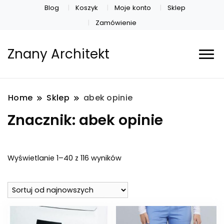
Blog
Koszyk
Moje konto
Sklep
Zamówienie
Znany Architekt
Home
Sklep
abek opinie
Znacznik:
abek opinie
Posortowane
Wyświetlanie 1–40 z 116 wyników
według
najnowszych