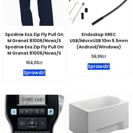
Spodnie Esa Zip Fly Pull On
Endoskop XREC
M Granat 81006/Nvwz/S
USB/MicroUSB 10m 5.5mm
Spodnie Esa Zip Fly Pull On
(Android/Windows)
M Granat 81006/Nvwz/S
zł
59,99
zł
164,00
Sprawdź!
Sprawdź!