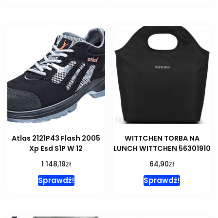
Atlas 2121P43 Flash 2005
WITTCHEN TORBA NA
Xp Esd S1P W 12
LUNCH WITTCHEN 56301910
zł
zł
1 148,19
64,90
Sprawdź!
Sprawdź!