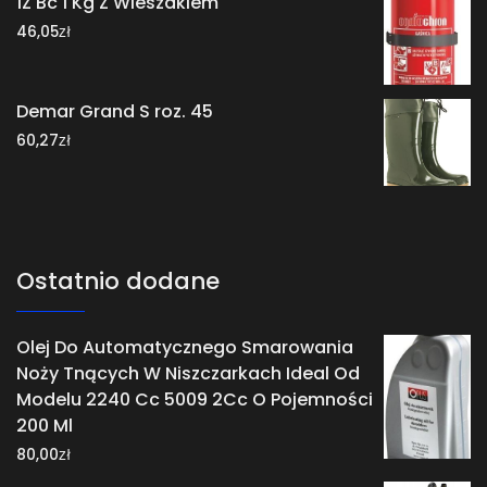
1Z Bc 1 Kg Z Wieszakiem
zł
46,05
Demar Grand S roz. 45
zł
60,27
Ostatnio dodane
Olej Do Automatycznego Smarowania
Noży Tnących W Niszczarkach Ideal Od
Modelu 2240 Cc 5009 2Cc O Pojemności
200 Ml
zł
80,00