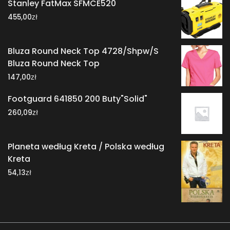
Stanley FatMax SFMCE520
zł
455,00
Bluza Round Neck Top 4728/Shpw/S
Bluza Round Neck Top
zł
147,00
Footguard 641850 200 Buty"Solid"
zł
260,09
Planeta według Kreta / Polska według
Kreta
zł
54,13