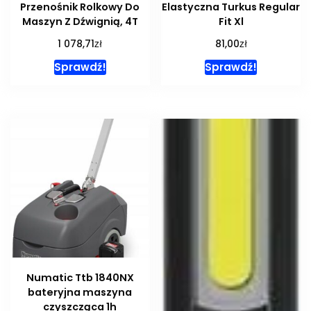
Przenośnik Rolkowy Do
Elastyczna Turkus Regular
Maszyn Z Dźwignią, 4T
Fit Xl
zł
zł
1 078,71
81,00
Sprawdź!
Sprawdź!
Numatic Ttb 1840NX
bateryjna maszyna
czyszcząca 1h