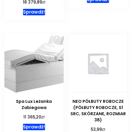
zł
18 379,89
Sprawdź!
Spa Lux Leżanka
NEO PÓŁBUTY ROBOCZE
Zabiegowa
(PÓŁBUTY ROBOCZE, S1
SRC, SKÓRZANE, ROZMIAR
zł
11 365,20
38)
Sprawdź!
zł
53,99