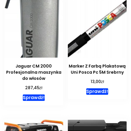
Jaguar CM 2000
Marker Z Farbą Plakatową
Profesjonalna maszynka
Uni Posca Pc 5M Srebrny
do włosów
zł
13,00
zł
287,45
Sprawdź!
Sprawdź!