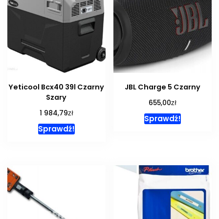
Yeticool Bcx40 39l Czarny
JBL Charge 5 Czarny
Szary
zł
655,00
zł
1 984,79
Sprawdź!
Sprawdź!