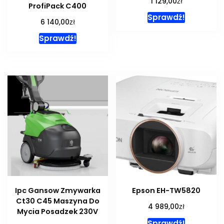
zł
1 129,00
ProfiPack C400
Sprawdź!
zł
6 140,00
Sprawdź!
Ipc Gansow Zmywarka
Epson EH-TW5820
Ct30 C45 Maszyna Do
zł
4 989,00
Mycia Posadzek 230V
Sprawdź!