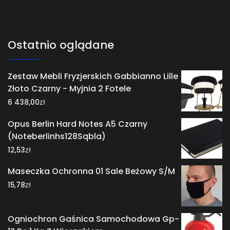
Ostatnio oglądane
Zestaw Mebli Fryzjerskich Gabbianno Lille
Złoto Czarny - Myjnia 2 Fotele
zł
6 438,00
Opus Berlin Hard Notes A5 Czarny
(Noteberlinhs128Sqbla)
zł
12,53
Maseczka Ochronna 01 Sale Beżowy S/M
zł
15,78
Ogniochron Gaśnica Samochodowa Gp-