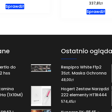
zł
337,81
Sprawdź!
Sprawdź!
ane
Ostatnio ogląd
ertło do
Respipro White Ffp2
2 hss
3Szt. Maska Ochronna
zł
48,00
tamina
Hogert Zestaw Narzędzi
Ha (1X10Ml)
222 elementy HT1R444
zł
574,45