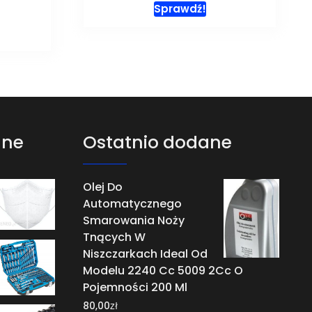
Sprawdź!
ane
Ostatnio dodane
Olej Do
Automatycznego
Smarowania Noży
Tnących W
Niszczarkach Ideal Od
Modelu 2240 Cc 5009 2Cc O
Pojemności 200 Ml
zł
80,00