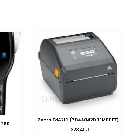
Zebra Zd421D (ZD4A042D0EM00EZ)
 280
zł
1 328,40