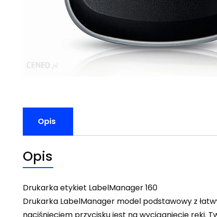
Opis
Opis
Drukarka etykiet LabelManager 160
Drukarka LabelManager model podstawowy z łatwymi
naciśnięciem przycisku jest na wyciągnięcie ręki. 