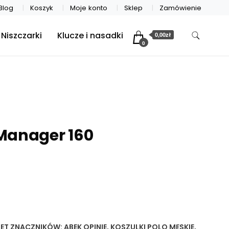
Blog
Koszyk
Moje konto
Sklep
Zamówienie
Niszczarki
Klucze i nasadki
0,00zł
0
Manager 160
IET
ZNACZNIKÓW:
ABEK OPINIE
,
KOSZULKI POLO MĘSKIE
,