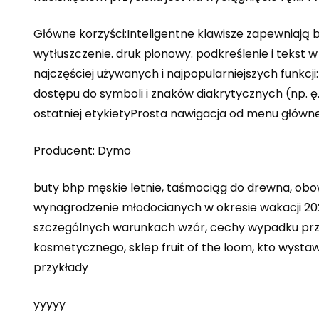
Główne korzyści:Inteligentne klawisze zapewniają b
wytłuszczenie. druk pionowy. podkreślenie i teks
najczęściej używanych i najpopularniejszych funkcj
dostępu do symboli i znaków diakrytycznych (np. ę
ostatniej etykietyProsta nawigacja od menu główn
Producent: Dymo
buty bhp męskie letnie, taśmociąg do drewna, obow
wynagrodzenie młodocianych w okresie wakacji 2022
szczególnych warunkach wzór, cechy wypadku przy p
kosmetycznego, sklep fruit of the loom, kto wystaw
przykłady
yyyyy