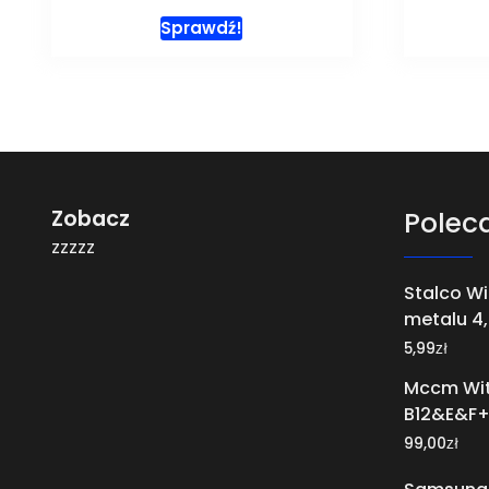
Sprawdź!
Zobacz
Polec
zzzzz
Stalco Wi
metalu 4,
zł
5,99
Mccm Wi
B12&E&F+
zł
99,00