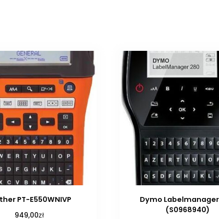
ther PT-E550WNIVP
Dymo Labelmanager
(S0968940)
zł
949,00