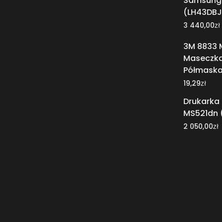
Samsung
(LH43DBJ
zł
3 440,00
3M 8833 
Maseczka 
Półmaska
zł
19,29
Drukarka
MS521dn 
zł
2 050,00