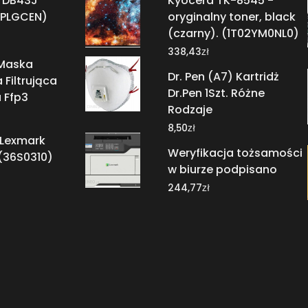
 DB43J
Kyocera TK-8545 -
PLGCEN)
oryginalny toner, black
(czarny). (1T02YM0NL0)
zł
338,43
Maska
Dr. Pen (A7) Kartridż
Filtrująca
Dr.Pen 1Szt. Różne
 Ffp3
Rodzaje
zł
8,50
 Lexmark
Weryfikacja tożsamości
(36S0310)
w biurze podpisano
zł
244,77