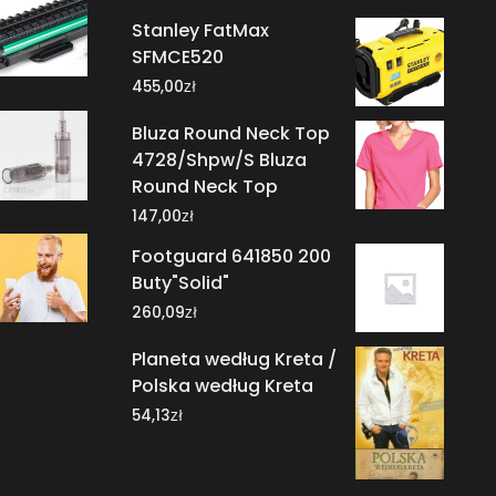
Stanley FatMax
SFMCE520
zł
455,00
Bluza Round Neck Top
4728/Shpw/S Bluza
Round Neck Top
zł
147,00
Footguard 641850 200
Buty"Solid"
zł
260,09
Planeta według Kreta /
Polska według Kreta
zł
54,13