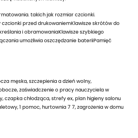
matowania. takich jak rozmiar czcionki.
ty czcionki przed drukowaniemKlawisze skrótów do
odkreślania i obramowaniaKlawisze szybkiego
łączania umożliwia oszczędzanie bateriiPamięć
cza męska, szczepienia a dzień wolny,
robocze, zaświadczenie o pracy nauczyciela w
 czapka chłodząca, strefy ex, plan higieny salonu
oaletowy, 1 pomoc, hurtownia 7 7, zagrożenia w domu