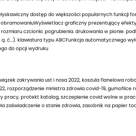
łyskawiczny dostęp do większości popularnych funkcji for
t w obramowaniuWyświetlacz graficzny prezentujący efek
i: rozmiaru czcionki. pogrubienia. drukowania w pionie. p
. ą. ć…). klawiatura typu ABCFunkcja automatycznego wy
ego do opcji wydruku
iązek zakrywania ust i nosa 2022, koszula flanelowa robo
, rozporządzenie ministra zdrowia covid-19, gumofilce 
racy, protekt katalog, szczepienie covid wolne w pracy,
ia zaświadczenie o stanie zdrowia, zasobnik na papier t