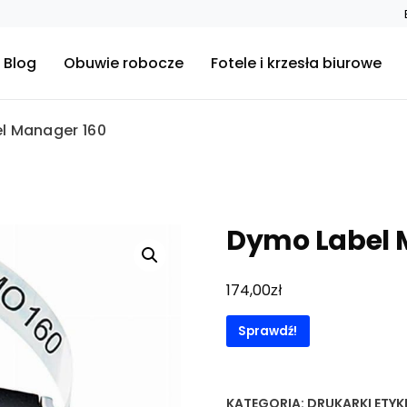
Blog
Obuwie robocze
Fotele i krzesła biurowe
l Manager 160
Dymo Label 
zł
174,00
Sprawdź!
KATEGORIA:
DRUKARKI ETYK