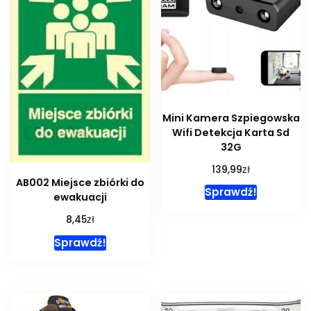
Mini Kamera Szpiegowska
Wifi Detekcja Karta Sd
32G
zł
139,99
AB002 Miejsce zbiórki do
Sprawdź!
ewakuacji
zł
8,45
Sprawdź!