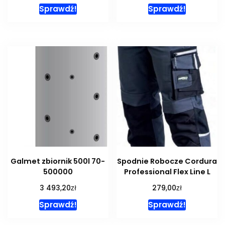
Sprawdź!
Sprawdź!
Galmet zbiornik 500l 70-
Spodnie Robocze Cordura
500000
Professional Flex Line L
zł
zł
3 493,20
279,00
Sprawdź!
Sprawdź!