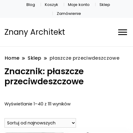
Blog
Koszyk
Moje konto
Sklep
Zamówienie
Znany Architekt
Home
Sklep
płaszcze przeciwdeszczowe
Znacznik:
płaszcze
przeciwdeszczowe
Posortowane
Wyświetlanie 1–40 z 111 wyników
według
najnowszych