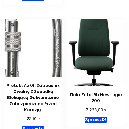
Protekt Az 011 Zatrzaśnik
Owalny Z Zapadką
Flokk Fotel Rh New Logic
Blokującą Galwanicznie
200
Zabezpieczona Przed
Korozją.
zł
7 233,00
zł
23,10
Sprawdź!
Sprawdź!