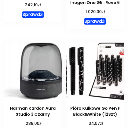
Inogen One G5 i Rove 6
zł
242,10
zł
1 020,00
Sprawdź!
Sprawdź!
Harman Kardon Aura
Pióro Kulkowe Go Pen F
Studio 3 Czarny
Black&White (12Szt)
zł
zł
1 288,00
104,07