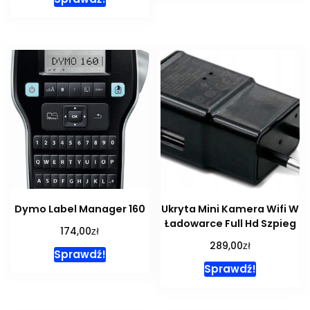
Dymo Label Manager 160
Ukryta Mini Kamera Wifi W
Ładowarce Full Hd Szpieg
zł
174,00
zł
289,00
Sprawdź!
Sprawdź!