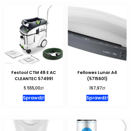
Festool CTM 48 E AC
Fellowes Lunar A4
CLEANTEC 574991
(5715601)
zł
zł
5 555,00
167,97
Sprawdź!
Sprawdź!