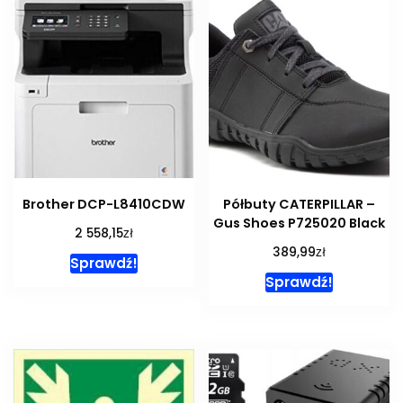
Brother DCP-L8410CDW
Półbuty CATERPILLAR –
Gus Shoes P725020 Black
zł
2 558,15
zł
389,99
Sprawdź!
Sprawdź!