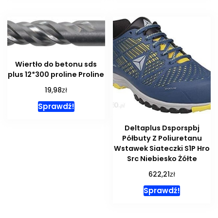
Wiertło do betonu sds
plus 12*300 proline Proline
zł
19,98
Sprawdź!
Deltaplus Dsporspbj
Półbuty Z Poliuretanu
Wstawek Siateczki S1P Hro
Src Niebiesko Żółte
zł
622,21
Sprawdź!