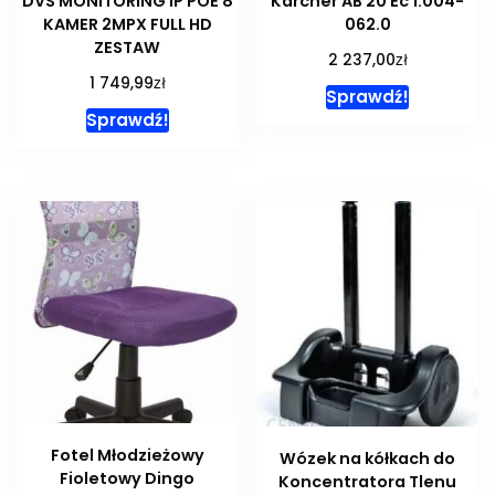
DVS MONITORING IP POE 8
Karcher AB 20 Ec 1.004-
KAMER 2MPX FULL HD
062.0
ZESTAW
zł
2 237,00
zł
1 749,99
Sprawdź!
Sprawdź!
Fotel Młodzieżowy
Wózek na kółkach do
Fioletowy Dingo
Koncentratora Tlenu