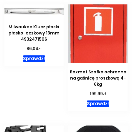
Milwaukee Klucz płaski
płasko-oczkowy 13mm
4932471506
zł
86,04
Sprawdź!
Boxmet Szafka ochronna
na gaśnicę proszkową 4-
6kg
zł
199,99
Sprawdź!