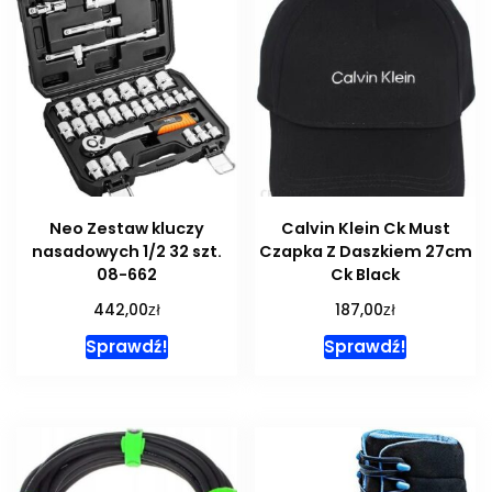
Neo Zestaw kluczy
Calvin Klein Ck Must
nasadowych 1/2 32 szt.
Czapka Z Daszkiem 27cm
08-662
Ck Black
zł
zł
442,00
187,00
Sprawdź!
Sprawdź!