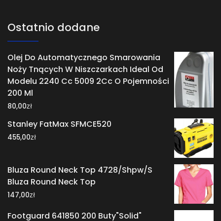
Ostatnio dodane
Olej Do Automatycznego Smarowania
Noży Tnących W Niszczarkach Ideal Od
Modelu 2240 Cc 5009 2Cc O Pojemności
200 Ml
zł
80,00
Stanley FatMax SFMCE520
zł
455,00
Bluza Round Neck Top 4728/Shpw/S
Bluza Round Neck Top
zł
147,00
Footguard 641850 200 Buty"Solid"