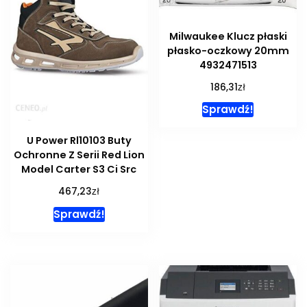
Milwaukee Klucz płaski
płasko-oczkowy 20mm
4932471513
zł
186,31
Sprawdź!
U Power Rl10103 Buty
Ochronne Z Serii Red Lion
Model Carter S3 Ci Src
zł
467,23
Sprawdź!