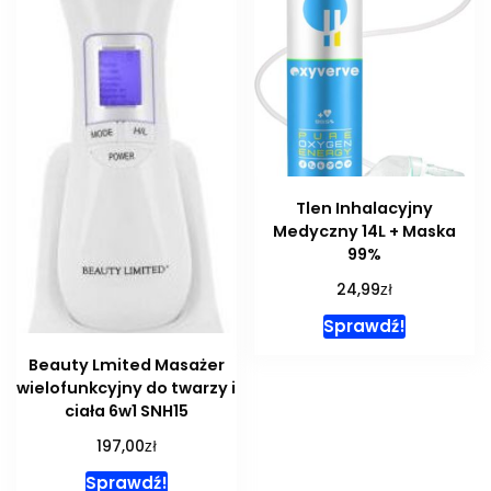
Tlen Inhalacyjny
Medyczny 14L + Maska
99%
zł
24,99
Sprawdź!
Beauty Lmited Masażer
wielofunkcyjny do twarzy i
ciała 6w1 SNH15
zł
197,00
Sprawdź!