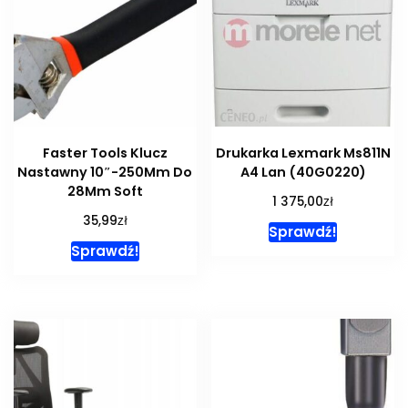
Faster Tools Klucz
Drukarka Lexmark Ms811N
Nastawny 10″-250Mm Do
A4 Lan (40G0220)
28Mm Soft
zł
1 375,00
zł
35,99
Sprawdź!
Sprawdź!