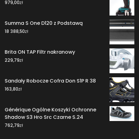
zł
979,00
Summa S One D120 z Podstawą
zł
18 388,50
Brita ON TAP Filtr nakranowy
zł
229,79
Sandały Robocze Cofra Don S1P R 38
zł
163,80
Générique Ogólne Koszyki Ochronne
Shadow S3 Hro Src Czarne S.24
zł
762,79