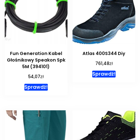
Fun Generation Kabel
Atlas 400S344 Diy
Głośnikowy Speakon Spk
zł
761,48
5M (394101)
Sprawdź!
zł
54,07
Sprawdź!