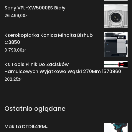
Sony VPL-XW5000ES Biały
zł
26 499,00
Kserokopiarka Konica Minolta Bizhub
C3850
zł
3 799,00
Ks Tools Pilnik Do Zacisków
Hamulcowych Wyjątkowo Wąski 270Mm 1570960
zł
202,25
Ostatnio oglądane
Makita DTD152RMJ