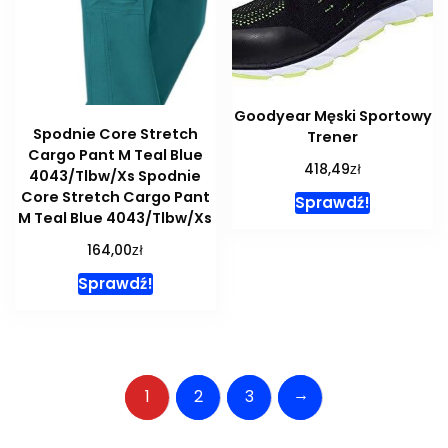
Goodyear Męski Sportowy
Spodnie Core Stretch
Trener
Cargo Pant M Teal Blue
zł
418,49
4043/Tlbw/Xs Spodnie
Core Stretch Cargo Pant
Sprawdź!
M Teal Blue 4043/Tlbw/Xs
zł
164,00
Sprawdź!
→
1
2
3