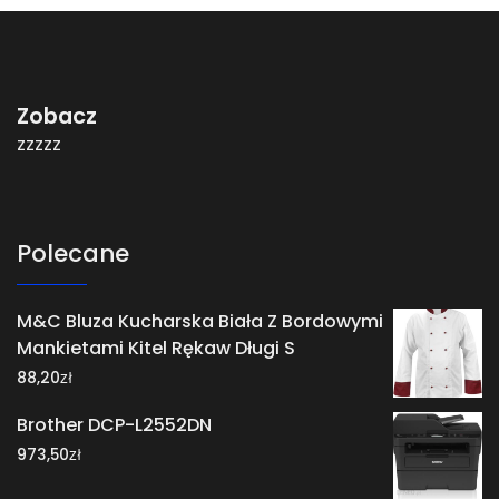
Zobacz
zzzzz
Polecane
M&C Bluza Kucharska Biała Z Bordowymi
Mankietami Kitel Rękaw Długi S
zł
88,20
Brother DCP-L2552DN
zł
973,50