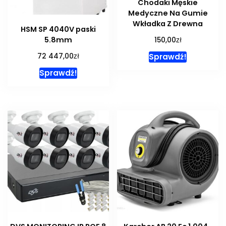
Chodaki Męskie
Medyczne Na Gumie
Wkładka Z Drewna
HSM SP 4040V paski
zł
5.8mm
150,00
zł
Sprawdź!
72 447,00
Sprawdź!