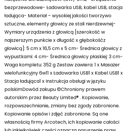
bezprzewodowe- Ładowarka USB, kabel USB, stacja
ładująca- Materiał – wysokiej jakości tworzywo
sztuczne, elementy głowicy ze stali nierdzewnej-
Wymiary urządzenia z głowicą [szerokość w
najszerszym punkcie x długość x głębokośćz
głowicą]: 5 cm x 16,5 cm x 5 cm- Średnica głowicy z
wypustkami: 4 cm- Średnica głowicy płaskiej: 3 cm-
Waga kompletu: 352 g Zestaw zawiera: 1 x Masażer
wielofunkcyjny 6w11 x Ładowarka USB1 x Kabel USB1 x
Stacja ładująca1 x Instrukcja obsługi w języku
polskimDowód zakupu ©Chroniony prawem
autorskim przez Beauty Limited® . Kopiowanie,
rozpowszechnianie, zmiany bez zgody zabronione.
Kopiowanie opisów i zdjęć zabronione. Są one
własnością firmy Arcotech, ich kopiowanie całości
lub jakiejkolwiek części oznacza naruszenie praw