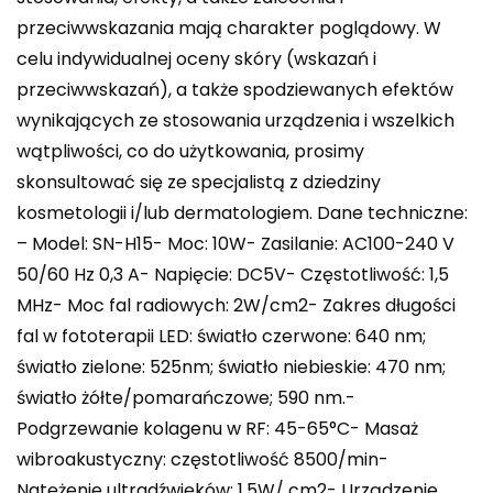
przeciwwskazania mają charakter poglądowy. W
celu indywidualnej oceny skóry (wskazań i
przeciwwskazań), a także spodziewanych efektów
wynikających ze stosowania urządzenia i wszelkich
wątpliwości, co do użytkowania, prosimy
skonsultować się ze specjalistą z dziedziny
kosmetologii i/lub dermatologiem. Dane techniczne:
– Model: SN-H15- Moc: 10W- Zasilanie: AC100-240 V
50/60 Hz 0,3 A- Napięcie: DC5V- Częstotliwość: 1,5
MHz- Moc fal radiowych: 2W/cm2- Zakres długości
fal w fototerapii LED: światło czerwone: 640 nm;
światło zielone: 525nm; światło niebieskie: 470 nm;
światło żółte/pomarańczowe; 590 nm.-
Podgrzewanie kolagenu w RF: 45-65°C- Masaż
wibroakustyczny: częstotliwość 8500/min-
Natężenie ultradźwięków: 1,5W/ cm2- Urządzenie