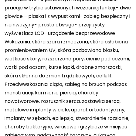
pracuje w trybie ustawionych wcześniej funkcji.- dwie
głowice – płaska i z wypustkami- zabieg bezpieczny i
nieinwazyjny- prosta obsługa- przejrzysty
wyświetlacz LCD- urządzenie bezprzewodowe
Wskazania: skóra szara i zmęczona, skóra osłabiona
promieniowaniem UV, skóra pozbawiona blasku,
wiotkość skóry, rozszerzone pory, cienie pod oczami,
worki pod oczami, kurze łapki, drobne zmarszczki,
skóra skłonna do zmian trądzikowych, cellulit.
Przeciwwskazania: ciąża, zabieg na brzuch podczas
menstruacji, karmienie piersią, choroby
nowotworowe, rozrusznik serca, zastawka serca,
metalowe implanty w ciele, aparat ortodontyczny,
implanty w zębach, epilepsja, stwardnienie rozsianie,
choroby bakteryjne, wirusowe i grzybicze w miejscu
zabiegowym, nadczynność tarczycy, cukrzyca,