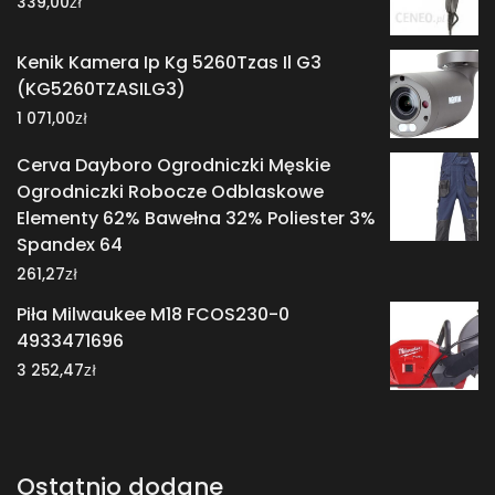
zł
339,00
Kenik Kamera Ip Kg 5260Tzas Il G3
(KG5260TZASILG3)
zł
1 071,00
Cerva Dayboro Ogrodniczki Męskie
Ogrodniczki Robocze Odblaskowe
Elementy 62% Bawełna 32% Poliester 3%
Spandex 64
zł
261,27
Piła Milwaukee M18 FCOS230-0
4933471696
zł
3 252,47
Ostatnio dodane