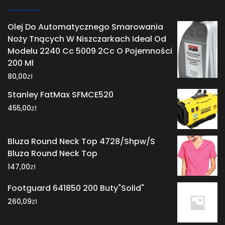
Olej Do Automatycznego Smarowania
Noży Tnących W Niszczarkach Ideal Od
Modelu 2240 Cc 5009 2Cc O Pojemności
200 Ml
zł
80,00
Stanley FatMax SFMCE520
zł
455,00
Bluza Round Neck Top 4728/Shpw/S
Bluza Round Neck Top
zł
147,00
Footguard 641850 200 Buty"Solid"
zł
260,09