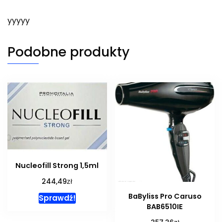
yyyyy
Podobne produkty
Nucleofill Strong 1,5ml
zł
244,49
BaByliss Pro Caruso
Sprawdź!
BAB6510IE
zł