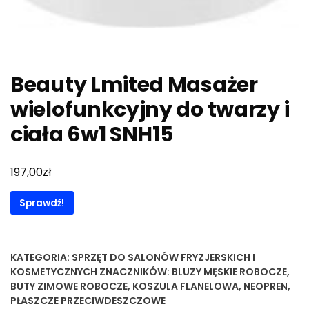
Beauty Lmited Masażer
wielofunkcyjny do twarzy i
ciała 6w1 SNH15
zł
197,00
Sprawdź!
KATEGORIA:
SPRZĘT DO SALONÓW FRYZJERSKICH I
KOSMETYCZNYCH
ZNACZNIKÓW:
BLUZY MĘSKIE ROBOCZE
,
BUTY ZIMOWE ROBOCZE
,
KOSZULA FLANELOWA
,
NEOPREN
,
PŁASZCZE PRZECIWDESZCZOWE