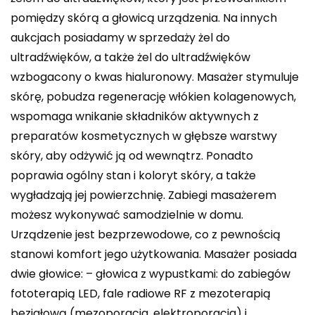
pomiędzy skórą a głowicą urządzenia. Na innych
aukcjach posiadamy w sprzedaży żel do
ultradźwięków, a także żel do ultradźwięków
wzbogacony o kwas hialuronowy. Masażer stymuluje
skórę, pobudza regenerację włókien kolagenowych,
wspomaga wnikanie składników aktywnych z
preparatów kosmetycznych w głębsze warstwy
skóry, aby odżywić ją od wewnątrz. Ponadto
poprawia ogólny stan i koloryt skóry, a także
wygładzają jej powierzchnię. Zabiegi masażerem
możesz wykonywać samodzielnie w domu.
Urządzenie jest bezprzewodowe, co z pewnością
stanowi komfort jego użytkowania. Masażer posiada
dwie głowice: – głowica z wypustkami: do zabiegów
fototerapią LED, fale radiowe RF z mezoterapią
bezigłową (mezoporacja, elektroporacja) i