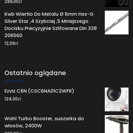
zł
289,00
Kwb Wiertło Do Metalu Ø 6mm Hss-G
Silver Star ,4 Szybciej ,5 Mniejszego
Docisku Precyzyjnie Szlifowane Din 338
206560
zł
12,09
Ostatnio oglądane
Ezviz C6N (CSC6NA01C2WFR)
zł
124,00
Wahl Turbo Booster, suszarka do
włosów, 2400W