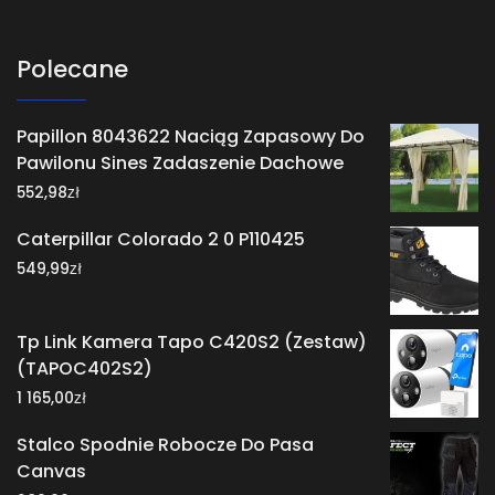
Polecane
Papillon 8043622 Naciąg Zapasowy Do
Pawilonu Sines Zadaszenie Dachowe
zł
552,98
Caterpillar Colorado 2 0 P110425
zł
549,99
Tp Link Kamera Tapo C420S2 (Zestaw)
(TAPOC402S2)
zł
1 165,00
Stalco Spodnie Robocze Do Pasa
Canvas