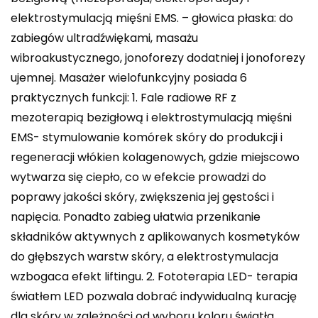
elektrostymulacją mięśni EMS. – głowica płaska: do
zabiegów ultradźwiękami, masażu
wibroakustycznego, jonoforezy dodatniej i jonoforezy
ujemnej. Masażer wielofunkcyjny posiada 6
praktycznych funkcji: 1. Fale radiowe RF z
mezoterapią bezigłową i elektrostymulacją mięśni
EMS- stymulowanie komórek skóry do produkcji i
regeneracji włókien kolagenowych, gdzie miejscowo
wytwarza się ciepło, co w efekcie prowadzi do
poprawy jakości skóry, zwiększenia jej gęstości i
napięcia. Ponadto zabieg ułatwia przenikanie
składników aktywnych z aplikowanych kosmetyków
do głębszych warstw skóry, a elektrostymulacja
wzbogaca efekt liftingu. 2. Fototerapia LED- terapia
światłem LED pozwala dobrać indywidualną kurację
dla skóry w zależności od wyboru koloru światła.