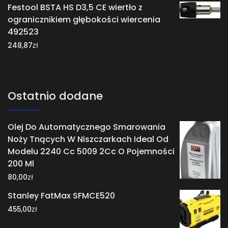
Festool BSTA HS D3,5 CE wiertło z
ogranicznikiem głębokości wiercenia
492523
zł
248,87
Ostatnio dodane
Olej Do Automatycznego Smarowania
Noży Tnących W Niszczarkach Ideal Od
Modelu 2240 Cc 5009 2Cc O Pojemności
200 Ml
zł
80,00
Stanley FatMax SFMCE520
zł
455,00