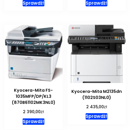
Sprawdź!
Sprawdź!
Kyocera-Mita FS-
Kyocera-Mita M2135dn
1035MFP/DP/KL3
(1102S03NL0)
(870B61102MK3NL0)
zł
2 435,00
zł
2 390,00
Sprawdź!
Sprawdź!