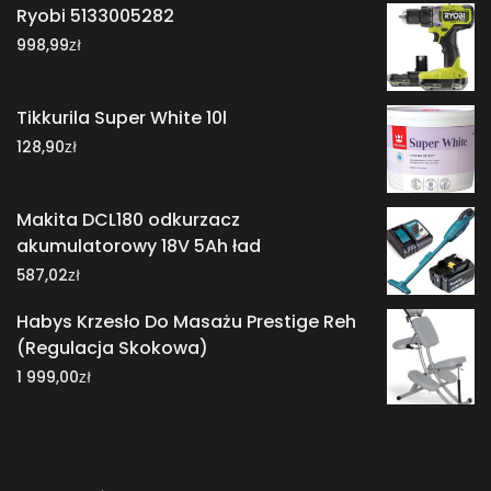
Ryobi 5133005282
zł
998,99
Tikkurila Super White 10l
zł
128,90
Makita DCL180 odkurzacz
akumulatorowy 18V 5Ah ład
zł
587,02
Habys Krzesło Do Masażu Prestige Reh
(Regulacja Skokowa)
zł
1 999,00