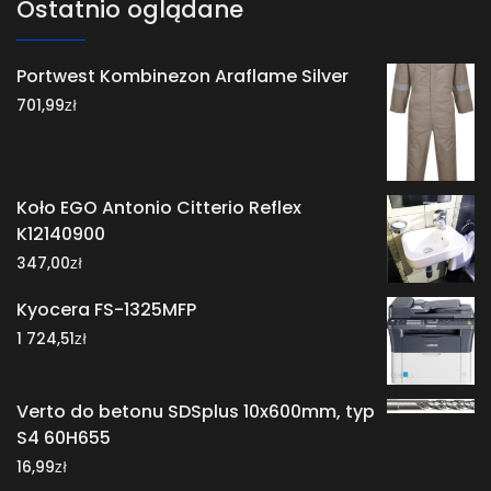
Ostatnio oglądane
Portwest Kombinezon Araflame Silver
zł
701,99
Koło EGO Antonio Citterio Reflex
K12140900
zł
347,00
Kyocera FS-1325MFP
zł
1 724,51
Verto do betonu SDSplus 10x600mm, typ
S4 60H655
zł
16,99