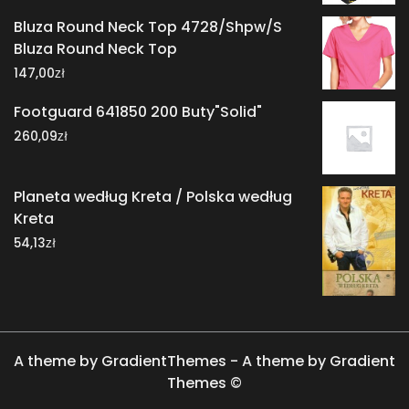
Bluza Round Neck Top 4728/Shpw/S
Bluza Round Neck Top
zł
147,00
Footguard 641850 200 Buty"Solid"
zł
260,09
Planeta według Kreta / Polska według
Kreta
zł
54,13
A theme by GradientThemes - A theme by Gradient
Themes ©