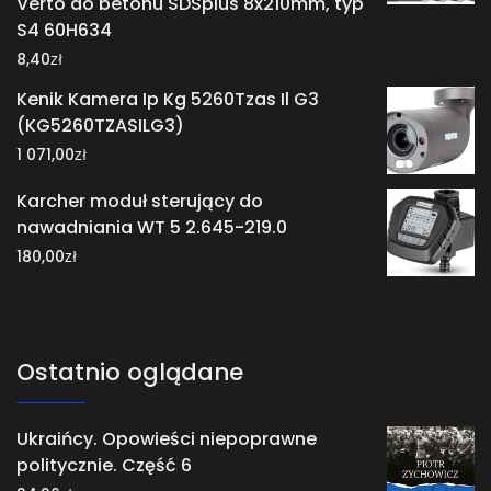
Verto do betonu SDSplus 8x210mm, typ
S4 60H634
zł
8,40
Kenik Kamera Ip Kg 5260Tzas Il G3
(KG5260TZASILG3)
zł
1 071,00
Karcher moduł sterujący do
nawadniania WT 5 2.645-219.0
zł
180,00
Ostatnio oglądane
Ukraińcy. Opowieści niepoprawne
politycznie. Część 6