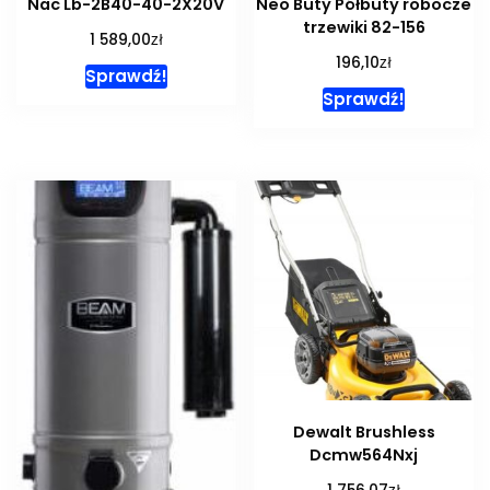
Nac Lb-2B40-40-2X20V
Neo Buty Półbuty robocze
trzewiki 82-156
zł
1 589,00
zł
196,10
Sprawdź!
Sprawdź!
Dewalt Brushless
Dcmw564Nxj
zł