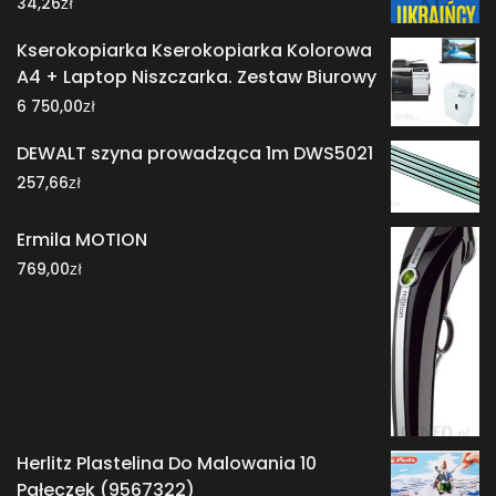
zł
34,26
Kserokopiarka Kserokopiarka Kolorowa
A4 + Laptop Niszczarka. Zestaw Biurowy
zł
6 750,00
DEWALT szyna prowadząca 1m DWS5021
zł
257,66
Ermila MOTION
zł
769,00
Herlitz Plastelina Do Malowania 10
Pałeczek (9567322)