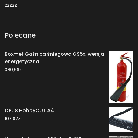
zzzzz
Polecane
Boxmet Gaśnica śniegowa GS5x, wersja
energetyczna
zł
380,98
OPUS HobbyCUT A4
zł
107,07