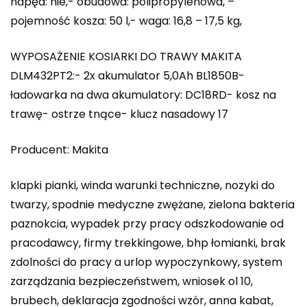
napęd: nie,- obudowa: polipropylenowa, –
pojemność kosza: 50 l,- waga: 16,8 – 17,5 kg,
WYPOSAŻENIE KOSIARKI DO TRAWY MAKITA
DLM432PT2:- 2x akumulator 5,0Ah BL1850B-
ładowarka na dwa akumulatory: DC18RD- kosz na
trawę- ostrze tnące- klucz nasadowy 17
Producent: Makita
klapki pianki, winda warunki techniczne, nozyki do
twarzy, spodnie medyczne zwężane, zielona bakteria
paznokcia, wypadek przy pracy odszkodowanie od
pracodawcy, firmy trekkingowe, bhp łomianki, brak
zdolności do pracy a urlop wypoczynkowy, system
zarządzania bezpieczeństwem, wniosek ol 10,
brubech, deklaracja zgodności wzór, anna kabat,