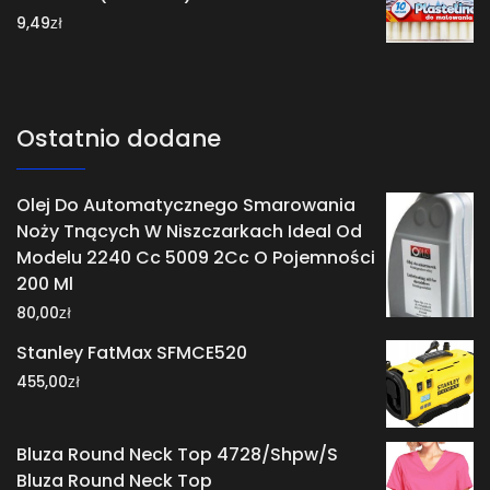
zł
9,49
Ostatnio dodane
Olej Do Automatycznego Smarowania
Noży Tnących W Niszczarkach Ideal Od
Modelu 2240 Cc 5009 2Cc O Pojemności
200 Ml
zł
80,00
Stanley FatMax SFMCE520
zł
455,00
Bluza Round Neck Top 4728/Shpw/S
Bluza Round Neck Top