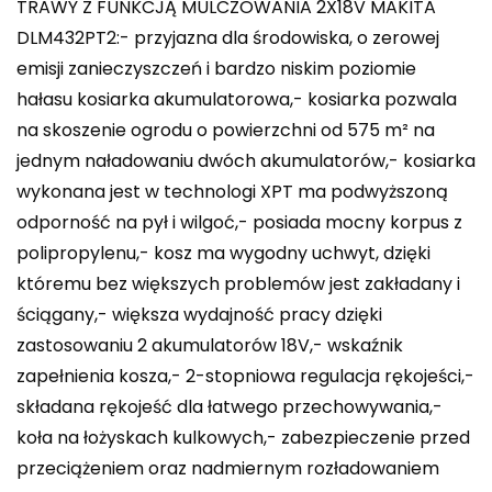
TRAWY Z FUNKCJĄ MULCZOWANIA 2X18V MAKITA
DLM432PT2:- przyjazna dla środowiska, o zerowej
emisji zanieczyszczeń i bardzo niskim poziomie
hałasu kosiarka akumulatorowa,- kosiarka pozwala
na skoszenie ogrodu o powierzchni od 575 m² na
jednym naładowaniu dwóch akumulatorów,- kosiarka
wykonana jest w technologi XPT ma podwyższoną
odporność na pył i wilgoć,- posiada mocny korpus z
polipropylenu,- kosz ma wygodny uchwyt, dzięki
któremu bez większych problemów jest zakładany i
ściągany,- większa wydajność pracy dzięki
zastosowaniu 2 akumulatorów 18V,- wskaźnik
zapełnienia kosza,- 2-stopniowa regulacja rękojeści,-
składana rękojeść dla łatwego przechowywania,-
koła na łożyskach kulkowych,- zabezpieczenie przed
przeciążeniem oraz nadmiernym rozładowaniem