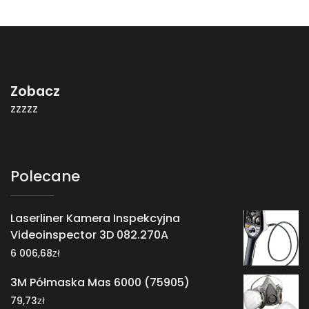
Zobacz
zzzzz
Polecane
Laserliner ​Kamera Inspekcyjna
Videoinspector 3D 082.270A
zł
6 006,68
3M Półmaska Mas 6000 (75905)
zł
79,73