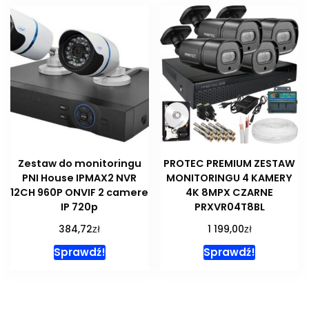
Zestaw do monitoringu
PROTEC PREMIUM ZESTAW
PNI House IPMAX2 NVR
MONITORINGU 4 KAMERY
12CH 960P ONVIF 2 camere
4K 8MPX CZARNE
IP 720p
PRXVR04T8BL
zł
zł
384,72
1 199,00
Sprawdź!
Sprawdź!