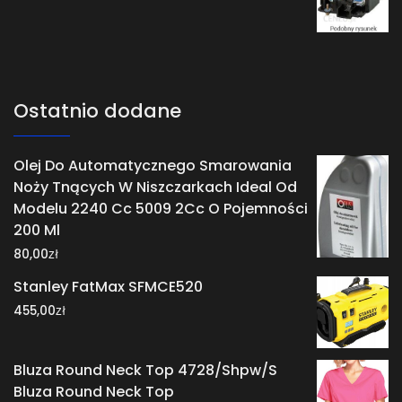
Ostatnio dodane
Olej Do Automatycznego Smarowania
Noży Tnących W Niszczarkach Ideal Od
Modelu 2240 Cc 5009 2Cc O Pojemności
200 Ml
zł
80,00
Stanley FatMax SFMCE520
zł
455,00
Bluza Round Neck Top 4728/Shpw/S
Bluza Round Neck Top