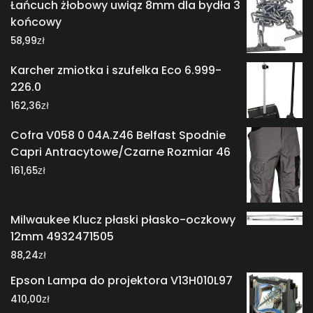
Łańcuch żłobowy uwiąz 8mm dla bydła 3
końcowy
zł
58,99
Karcher zmiotka i szufelka Eco 6.999-
226.0
zł
162,36
Cofra V058 0 04A.Z46 Belfast Spodnie
Capri Antracytowe/Czarne Rozmiar 46
zł
161,65
Milwaukee Klucz płaski płasko-oczkowy
12mm 4932471505
zł
88,24
Epson Lampa do projektora V13H010L97
zł
410,00