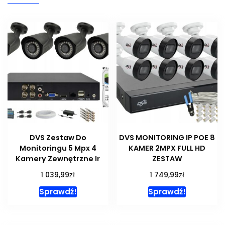
DVS Zestaw Do
DVS MONITORING IP POE 8
Monitoringu 5 Mpx 4
KAMER 2MPX FULL HD
Kamery Zewnętrzne Ir
ZESTAW
zł
zł
1 039,99
1 749,99
Sprawdź!
Sprawdź!