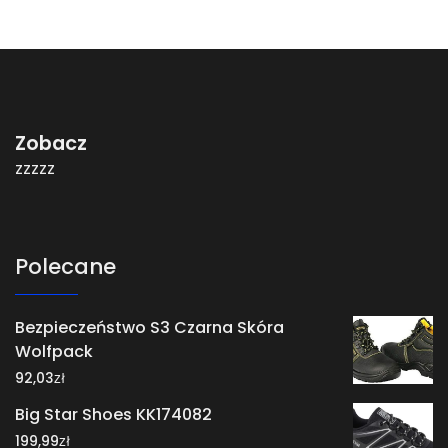
Zobacz
zzzzz
Polecane
Bezpieczeństwo S3 Czarna Skóra
Wolfpack
zł
92,03
Big Star Shoes KK174082
zł
199,99