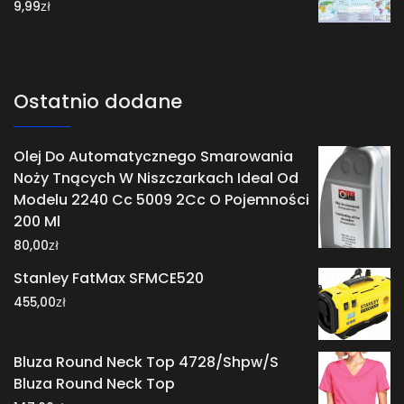
zł
9,99
Ostatnio dodane
Olej Do Automatycznego Smarowania
Noży Tnących W Niszczarkach Ideal Od
Modelu 2240 Cc 5009 2Cc O Pojemności
200 Ml
zł
80,00
Stanley FatMax SFMCE520
zł
455,00
Bluza Round Neck Top 4728/Shpw/S
Bluza Round Neck Top