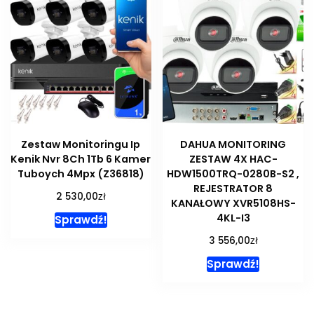
Zestaw Monitoringu Ip
DAHUA MONITORING
Kenik Nvr 8Ch 1Tb 6 Kamer
ZESTAW 4X HAC-
Tuboych 4Mpx (Z36818)
HDW1500TRQ-0280B-S2 ,
REJESTRATOR 8
zł
2 530,00
KANAŁOWY XVR5108HS-
4KL-I3
Sprawdź!
zł
3 556,00
Sprawdź!