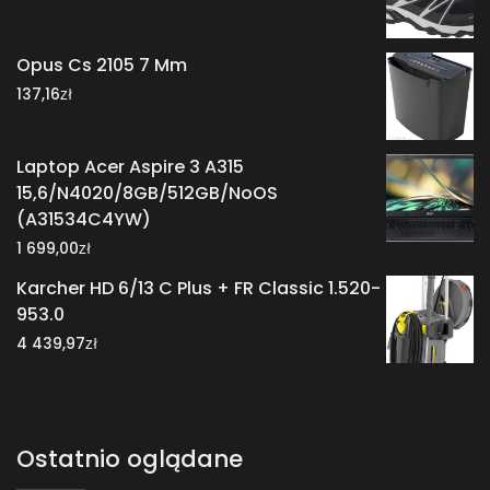
Opus Cs 2105 7 Mm
zł
137,16
Laptop Acer Aspire 3 A315
15,6/N4020/8GB/512GB/NoOS
(A31534C4YW)
zł
1 699,00
Karcher HD 6/13 C Plus + FR Classic 1.520-
953.0
zł
4 439,97
Ostatnio oglądane