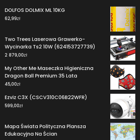
DOLFOS DOLMIX ML 10KG
zł
62,99
Two Trees Laserowa Grawerko-
Wycinarka Ts2 10W (624153727739)
zł
2 879,00
My Other Me Maseczka Higieniczna
Dragon Ball Premium 35 Lata
zł
45,00
Ezviz C3X (CSCV310C06B22WFR)
zł
599,00
Mapa Świata Polityczna Plansza
Edukacyjna Na Ścian