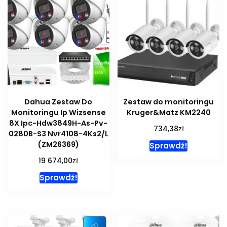
Dahua Zestaw Do
Zestaw do monitoringu
Monitoringu Ip Wizsense
Kruger&Matz KM2240
8X Ipc-Hdw3849H-As-Pv-
zł
734,38
0280B-S3 Nvr4108-4Ks2/L
(ZM26369)
Sprawdź!
zł
19 674,00
Sprawdź!