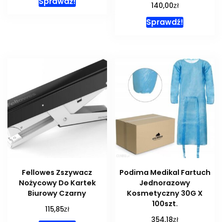
Sprawdź!
zł
140,00
Sprawdź!
Fellowes Zszywacz
Podima Medikal Fartuch
Nożycowy Do Kartek
Jednorazowy
Biurowy Czarny
Kosmetyczny 30G X
100szt.
zł
115,85
zł
354,18