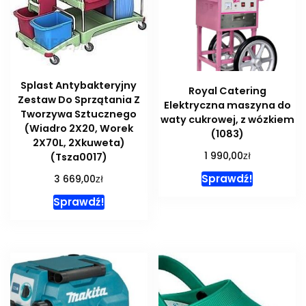
Splast Antybakteryjny
Royal Catering
Zestaw Do Sprzątania Z
Elektryczna maszyna do
Tworzywa Sztucznego
waty cukrowej, z wózkiem
(Wiadro 2X20, Worek
(1083)
2X70L, 2Xkuweta)
zł
1 990,00
(Tsza0017)
Sprawdź!
zł
3 669,00
Sprawdź!