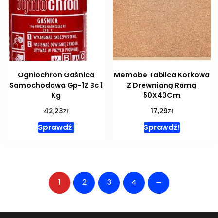
Ogniochron Gaśnica
Memobe Tablica Korkowa
Samochodowa Gp-1Z Bc 1
Z Drewnianą Ramą
Kg
50X40Cm
zł
zł
42,23
17,29
Sprawdź!
Sprawdź!
→
1
2
3
4