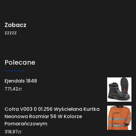
Zobacz
zzzzz
Polecane
Ejendals 1848
zł
771,42
Cofra V003 0 01.Z56 Wyściełana Kurtka
Neonowa Rozmiar 56 W Kolorze
Pomarańczowym
zł
318,97