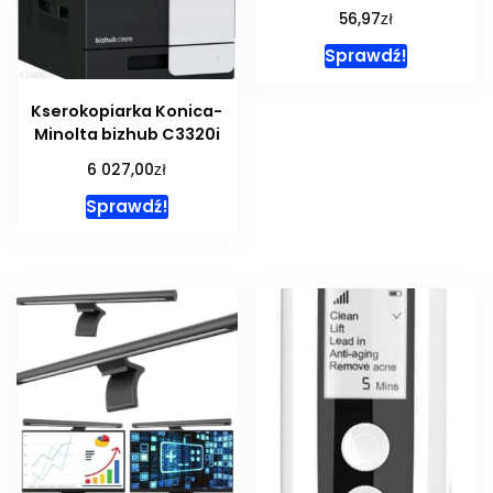
zł
56,97
Sprawdź!
Kserokopiarka Konica-
Minolta bizhub C3320i
zł
6 027,00
Sprawdź!