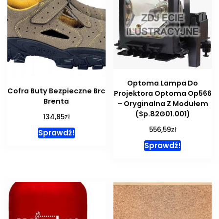
Optoma Lampa Do
Cofra Buty Bezpieczne Brc
Projektora Optoma Op566
Brenta
– Oryginalna Z Modułem
(Sp.82G01.001)
zł
134,85
zł
556,59
Sprawdź!
Sprawdź!