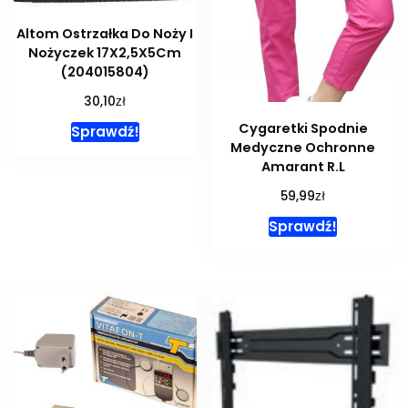
Altom Ostrzałka Do Noży I
Nożyczek 17X2,5X5Cm
(204015804)
zł
30,10
Cygaretki Spodnie
Sprawdź!
Medyczne Ochronne
Amarant R.L
zł
59,99
Sprawdź!