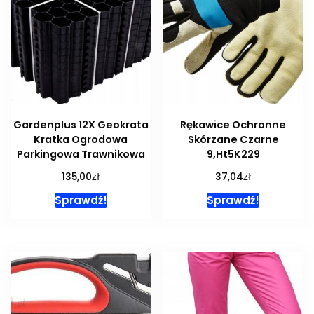
Gardenplus 12X Geokrata
Rękawice Ochronne
Kratka Ogrodowa
Skórzane Czarne
Parkingowa Trawnikowa
9,Ht5K229
zł
zł
135,00
37,04
Sprawdź!
Sprawdź!