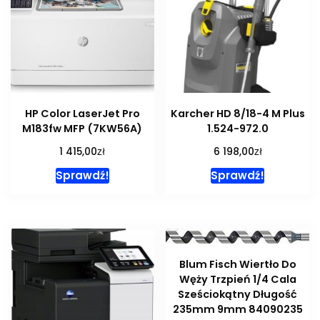
HP Color LaserJet Pro
Karcher HD 8/18-4 M Plus
M183fw MFP (7KW56A)
1.524-972.0
zł
zł
1 415,00
6 198,00
Sprawdź!
Sprawdź!
Blum Fisch Wiertło Do
Węży Trzpień 1/4 Cala
Sześciokątny Długość
235mm 9mm 84090235