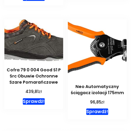
Cofra 79 0 004 Good S1 P
Src Obuwie Ochronne
Szare Pomarańczowe
Neo Automatyczny
zł
439,81
ściągacz izolacji 175mm
Sprawdź!
zł
96,85
Sprawdź!