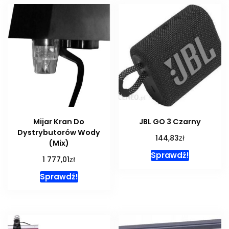
Mijar Kran Do
JBL GO 3 Czarny
Dystrybutorów Wody
zł
144,83
(Mix)
Sprawdź!
zł
1 777,01
Sprawdź!