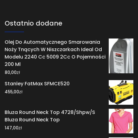
Ostatnio dodane
Olej Do Automatycznego Smarowania
Noży Tnących W Niszczarkach Ideal Od
Modelu 2240 Cc 5009 2Cc O Pojemności
200 Ml
zł
80,00
Stanley FatMax SFMCE520
zł
455,00
Bluza Round Neck Top 4728/Shpw/S
Bluza Round Neck Top
zł
147,00