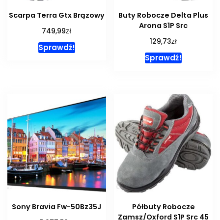
Scarpa Terra Gtx Brązowy
Buty Robocze Delta Plus
Arona S1P Src
zł
749,99
zł
129,73
Sprawdź!
Sprawdź!
Sony Bravia Fw-50Bz35J
Półbuty Robocze
Zamsz/Oxford S1P Src 45