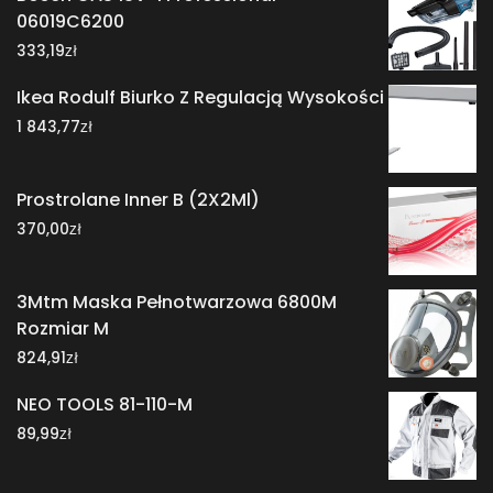
06019C6200
zł
333,19
Ikea Rodulf Biurko Z Regulacją Wysokości
zł
1 843,77
Prostrolane Inner B (2X2Ml)
zł
370,00
3Mtm Maska Pełnotwarzowa 6800M
Rozmiar M
zł
824,91
NEO TOOLS 81-110-M
zł
89,99