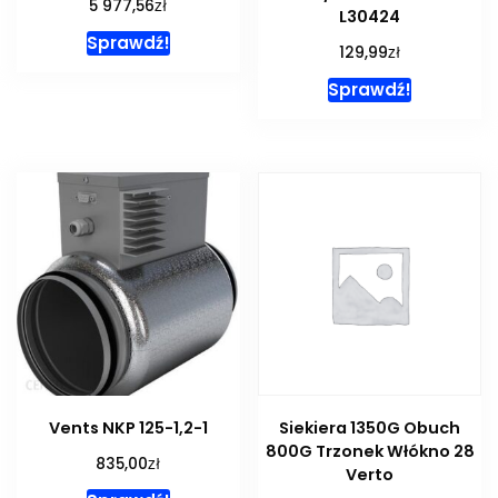
zł
5 977,56
L30424
Sprawdź!
zł
129,99
Sprawdź!
Vents NKP 125-1,2-1
Siekiera 1350G Obuch
800G Trzonek Włókno 28
zł
835,00
Verto