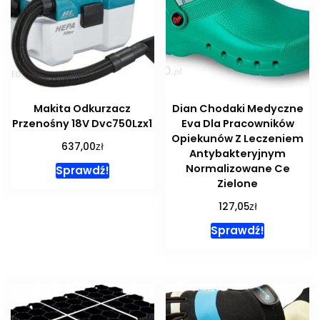
Makita Odkurzacz
Dian Chodaki Medyczne
Przenośny 18V Dvc750Lzx1
Eva Dla Pracowników
Opiekunów Z Leczeniem
zł
637,00
Antybakteryjnym
Normalizowane Ce
Sprawdź!
Zielone
zł
127,05
Sprawdź!