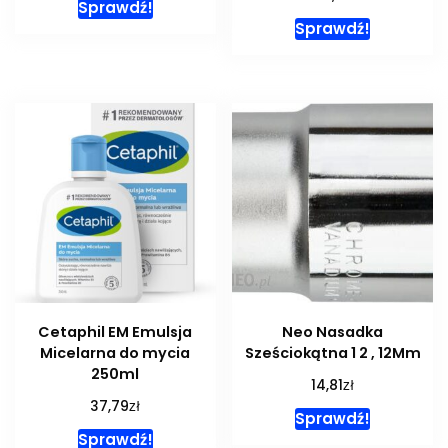
Sprawdź!
Sprawdź!
Cetaphil EM Emulsja
Neo Nasadka
Micelarna do mycia
Sześciokątna 1 2 , 12Mm
250ml
zł
14,81
zł
37,79
Sprawdź!
Sprawdź!