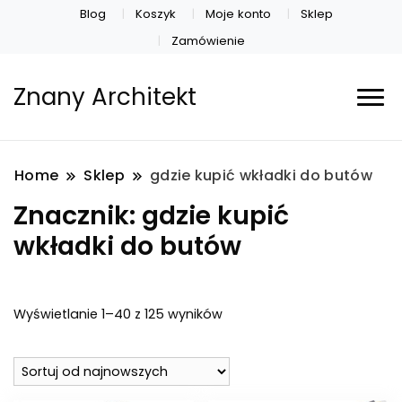
Blog
Koszyk
Moje konto
Sklep
Zamówienie
Znany Architekt
Home
Sklep
gdzie kupić wkładki do butów
Znacznik:
gdzie kupić
wkładki do butów
Posortowane
Wyświetlanie 1–40 z 125 wyników
według
najnowszych