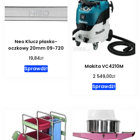
Neo Klucz płasko-
oczkowy 20mm 09-720
zł
19,84
Makita VC4210M
Sprawdź!
zł
2 549,00
Sprawdź!