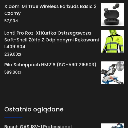
Xiaomi Mi True Wireless Earbuds Basic 2
Czarny
zł
57,90
Lahti Pro Roz. Xl Kurtka Ostrzegawcza
Soft-Shell Żółta Z Odpinanymi Rękawami
L4091904
zł
239,00
Piła Scheppach HM216 (SCH5901215903)
zł
589,00
Ostatnio oglądane
Bosch GAS 18V-1 Professional