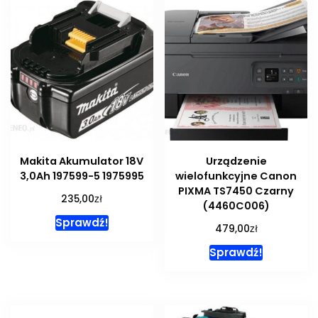
Makita Akumulator 18V
Urządzenie
3,0Ah 197599-5 1975995
wielofunkcyjne Canon
PIXMA TS7450 Czarny
zł
235,00
(4460C006)
Sprawdź!
zł
479,00
Sprawdź!