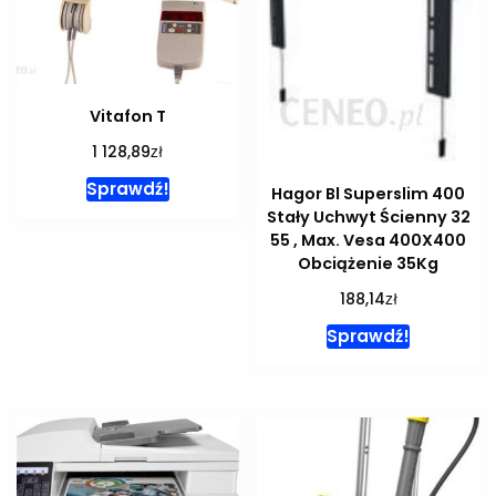
Vitafon T
zł
1 128,89
Sprawdź!
Hagor Bl Superslim 400
Stały Uchwyt Ścienny 32
55 , Max. Vesa 400X400
Obciążenie 35Kg
zł
188,14
Sprawdź!