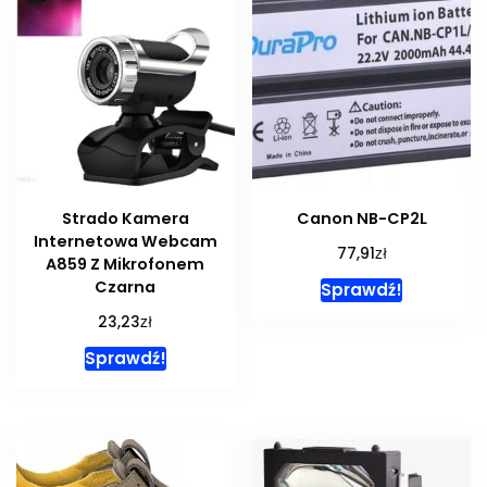
Strado Kamera
Canon NB-CP2L
Internetowa Webcam
zł
77,91
A859 Z Mikrofonem
Czarna
Sprawdź!
zł
23,23
Sprawdź!