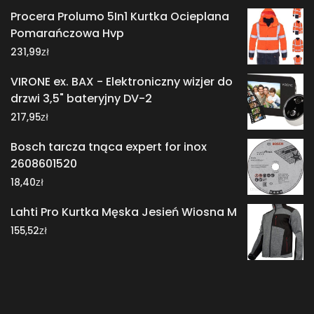
Procera Prolumo 5In1 Kurtka Ocieplana
Pomarańczowa Hvp
zł
231,99
VIRONE ex. BAX - Elektroniczny wizjer do
drzwi 3,5" bateryjny DV-2
zł
217,95
Bosch tarcza tnąca expert for inox
2608601520
zł
18,40
Lahti Pro Kurtka Męska Jesień Wiosna M
zł
155,52