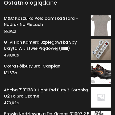
Ostatnio oglądane
M&C Koszulka Polo Damska Szara -
Nadruk Na Plecach
zł
55,65
G-Vision Kamera Szpiegowska Spy
Ukryta W Listwie Prądowej (IIIIIII)
zł
499,00
Cofra Półbuty Brc-Caspian
zł
181,67
Abeba 7131138 X Light Esd Buty Z Koronką
O2 Fo Src Czarne
zł
473,62
Browin Nadziewarka Do Kiełbas 311007 2.5