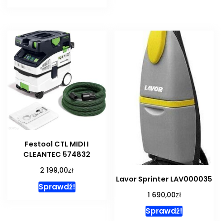
Festool CTL MIDI I
CLEANTEC 574832
zł
2 199,00
Lavor Sprinter LAV000035
Sprawdź!
zł
1 690,00
Sprawdź!