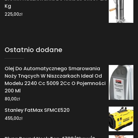
Kg
zł
225,00
Ostatnio dodane
Olej Do Automatycznego Smarowania
Noży Tnących W Niszczarkach Ideal Od
Modelu 2240 Cc 5009 2Cc O Pojemności
200 Ml
zł
80,00
Stanley FatMax SFMCE520
zł
455,00