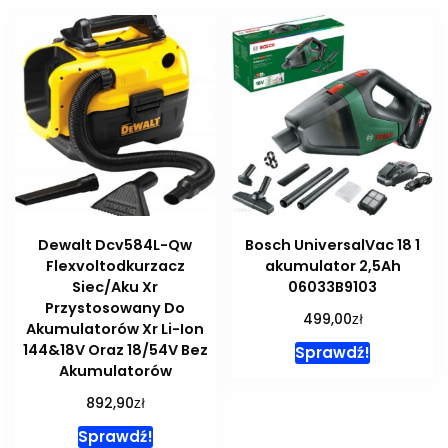
Dewalt Dcv584L-Qw
Bosch UniversalVac 18 1
Flexvoltodkurzacz
akumulator 2,5Ah
Siec/Aku Xr
06033B9103
Przystosowany Do
zł
499,00
Akumulatorów Xr Li-Ion
144&18V Oraz 18/54V Bez
Sprawdź!
Akumulatorów
zł
892,90
Sprawdź!