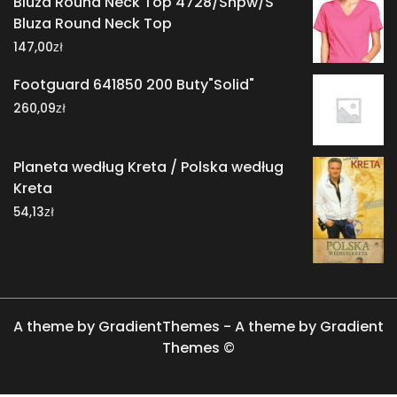
Bluza Round Neck Top 4728/Shpw/S
Bluza Round Neck Top
zł
147,00
Footguard 641850 200 Buty"Solid"
zł
260,09
Planeta według Kreta / Polska według
Kreta
zł
54,13
A theme by GradientThemes - A theme by Gradient
Themes ©