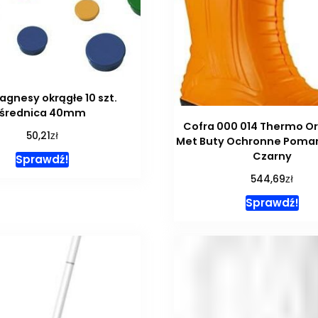
agnesy okrągłe 10 szt.
średnica 40mm
Cofra 000 014 Thermo O
zł
50,21
Met Buty Ochronne Poma
Czarny
Sprawdź!
zł
544,69
Sprawdź!