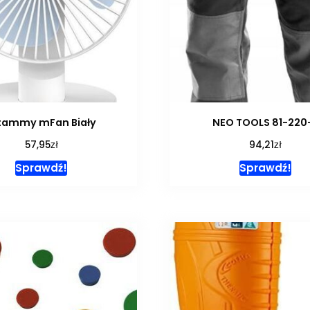
tammy mFan Biały
NEO TOOLS 81-220
zł
zł
57,95
94,21
Sprawdź!
Sprawdź!