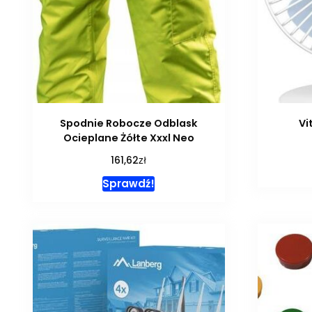
Spodnie Robocze Odblask
Vi
Ocieplane Żółte Xxxl Neo
zł
161,62
Sprawdź!