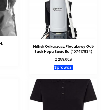
-L
Nilfisk Odkurzacz Plecakowy Gd5
Back Hepa Basic Eu (107417934)
zł
2 259,00
Sprawdź!