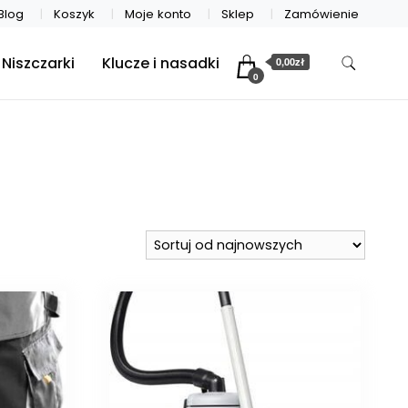
Blog
Koszyk
Moje konto
Sklep
Zamówienie
Niszczarki
Klucze i nasadki
0,00zł
0