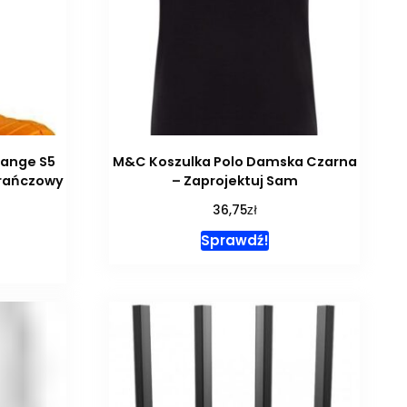
range S5
M&C Koszulka Polo Damska Czarna
rańczowy
– Zaprojektuj Sam
zł
36,75
Sprawdź!