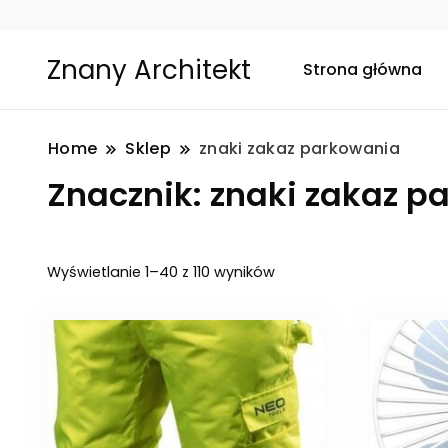
Znany Architekt
Strona główna
Home
Sklep
znaki zakaz parkowania
Znacznik:
znaki zakaz p
Posortowane
Wyświetlanie 1–40 z 110 wyników
według
najnowszych