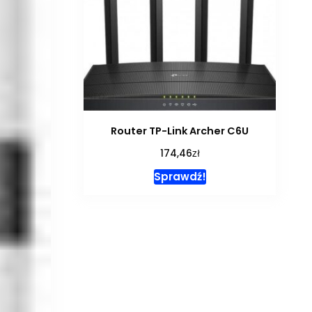
Router TP-Link Archer C6U
zł
174,46
Sprawdź!