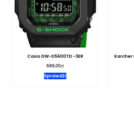
Casio DW-D5600TD -3ER
Karcher
zł
689,00
Sprawdź!