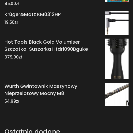
zł
45,00
Krüger&Matz KM0312HP
zł
19,50
Hot Tools Black Gold Volumiser
Szczotko-Suszarka Htdr1090Bguke
zł
379,00
Wurth Gwintownik Maszynowy
Nieprzelotowy Mocny M8
zł
54,99
Ostatnio dodane