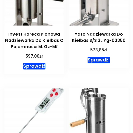
Invest Horeca Pionowa
Yato Nadziewarka Do
Nadziewarka Do Kiełbas O
Kiełbas S/S 3L Yg-03350
Pojemności 5L Gz-5K
zł
573,85
zł
597,00
Sprawdź!
Sprawdź!