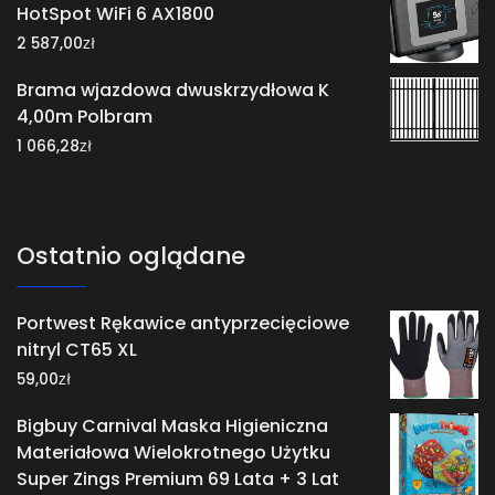
HotSpot WiFi 6 AX1800
zł
2 587,00
Brama wjazdowa dwuskrzydłowa K
4,00m Polbram
zł
1 066,28
Ostatnio oglądane
Portwest Rękawice antyprzecięciowe
nitryl CT65 XL
zł
59,00
Bigbuy Carnival Maska Higieniczna
Materiałowa Wielokrotnego Użytku
Super Zings Premium 69 Lata + 3 Lat