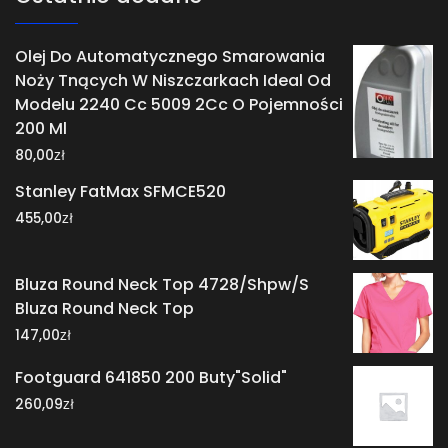
Olej Do Automatycznego Smarowania
Noży Tnących W Niszczarkach Ideal Od
Modelu 2240 Cc 5009 2Cc O Pojemności
200 Ml
zł
80,00
Stanley FatMax SFMCE520
zł
455,00
Bluza Round Neck Top 4728/Shpw/S
Bluza Round Neck Top
zł
147,00
Footguard 641850 200 Buty"Solid"
zł
260,09