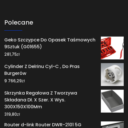
Polecane
Geko Szczypce Do Opasek Taśmowych
9Sztuk (G01655)
zł
281,75
Cylinder Z Delrinu Cyl-C , Do Pras
Burgerów
zł
9 766,29
Skrzynka Regałowa Z Tworzywa
Składana Dł. X Szer. X Wys.
300X150X100Mm
zł
319,80
Router d-link Router DWR-2101 5G