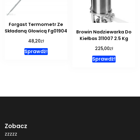
Forgast Termometr Ze
Składaną Głowicą Fg01904
Browin Nadziewarka Do
Kiełbas 311007 2.5 Kg
zł
48,20
zł
225,00
Sprawdź!
Sprawdź!
Zobacz
zzzzz