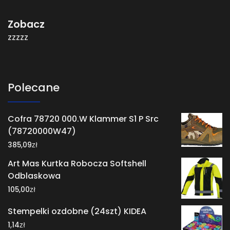
Zobacz
zzzzz
Polecane
Cofra 78720 000.W Klammer S1 P Src
(78720000W47)
zł
385,09
Art Mas Kurtka Robocza Softshell
Odblaskowa
zł
105,00
Stempelki ozdobne (24szt) KIDEA
zł
1,14