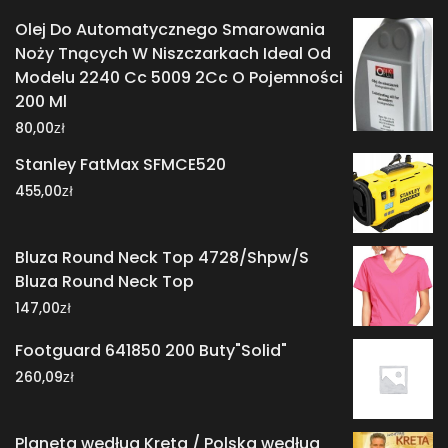
Olej Do Automatycznego Smarowania
Noży Tnących W Niszczarkach Ideal Od
Modelu 2240 Cc 5009 2Cc O Pojemności
200 Ml
zł
80,00
Stanley FatMax SFMCE520
zł
455,00
Bluza Round Neck Top 4728/Shpw/S
Bluza Round Neck Top
zł
147,00
Footguard 641850 200 Buty"Solid"
zł
260,09
Planeta według Kreta / Polska według