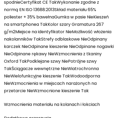
spodnieCertyfikat CE TakWykonanie zgodne z
normą EN ISO 13688:2013Skład materiału 65%
poliester + 35% bawełnaGumka w pasie NieKieszeń
na smartphonea TakKolor szary Gramatura 267
g/m2Miejsce na identyfikator NieMożliwość włożenia
nakolanników TakStrefy odblaskowe NieOdpinany
karczek NieOdpinane kieszenie NieOdpinane nogawki
NieOdpinane rękawy NieWzmocnienia z tkaniny
Oxford TakPodklejane szwy NiePotrójne szwy
TakŚciągacze wewnętrzne NieWiatrochronna
NieWielofunkcyjne kieszenie TakWodoodporna
NieWzmocnienia w miejscach narażonych na
przetarcie NieWzmocnione kieszenie Tak
Wzmocnienia materiału na kolanach i łokciach