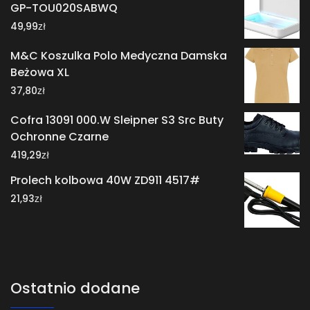
GP-TOU020SABWQ
zł
49,99
M&C Koszulka Polo Medyczna Damska
Beżowa XL
zł
37,80
Cofra 13091 000.W Sleipner S3 Src Buty
Ochronne Czarne
zł
419,29
Prolech kolbowa 40W ZD911 4517#
zł
21,93
Ostatnio dodane