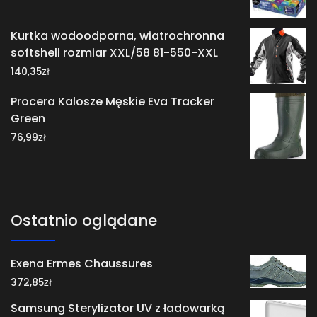
Kurtka wodoodporna, wiatrochronna
softshell rozmiar XXL/58 81-550-XXL
zł
140,35
Procera Kalosze Męskie Eva Tracker
Green
zł
76,99
Ostatnio oglądane
Exena Ermes Chaussures
zł
372,85
Samsung Sterylizator UV z ładowarką