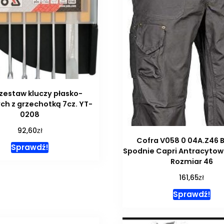
zestaw kluczy płasko-
h z grzechotką 7cz. YT-
0208
zł
92,60
Cofra V058 0 04A.Z46 B
Sprawdź!
Spodnie Capri Antracyto
Rozmiar 46
zł
161,65
Sprawdź!