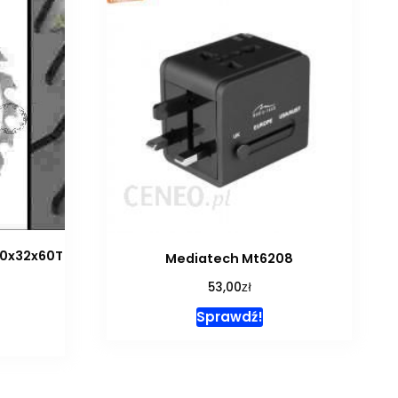
50x32x60T
Mediatech Mt6208
zł
53,00
Sprawdź!