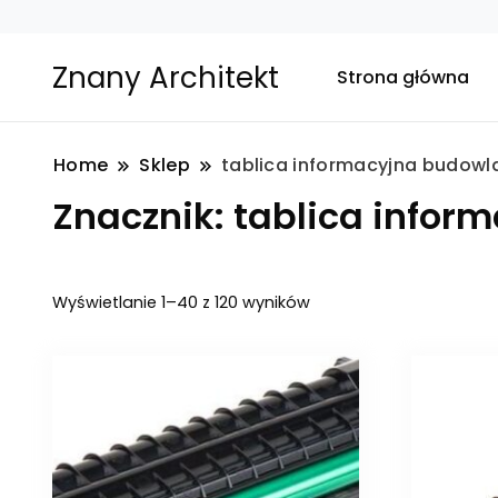
Znany Architekt
Strona główna
Home
Sklep
tablica informacyjna budowl
Znacznik:
tablica infor
Posortowane
Wyświetlanie 1–40 z 120 wyników
według
najnowszych