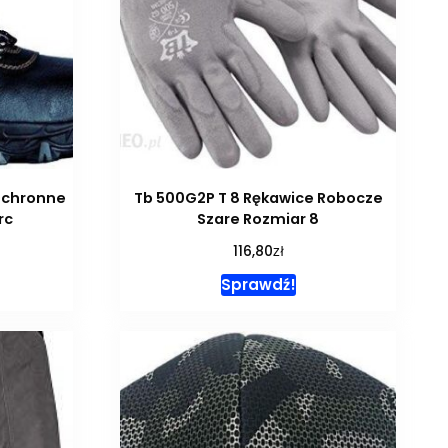
Ochronne
Tb 500G2P T 8 Rękawice Robocze
rc
Szare Rozmiar 8
zł
116,80
Sprawdź!