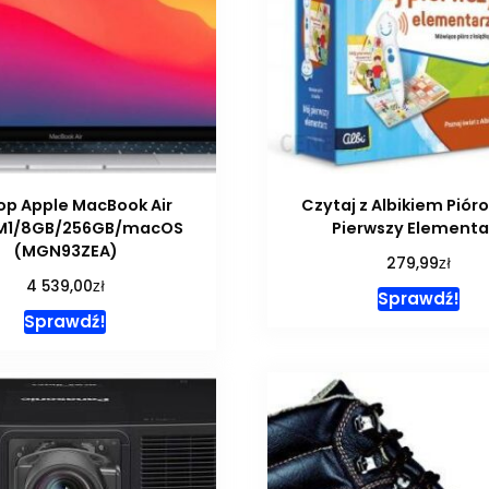
op Apple MacBook Air
Czytaj z Albikiem Pióro
/M1/8GB/256GB/macOS
Pierwszy Elementa
(MGN93ZEA)
zł
279,99
zł
4 539,00
Sprawdź!
Sprawdź!