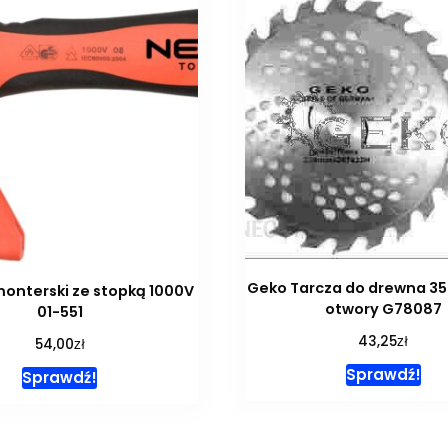
Geko Tarcza do drewna 3
onterski ze stopką 1000V
otwory G78087
01-551
zł
43,25
zł
54,00
Sprawdź!
Sprawdź!