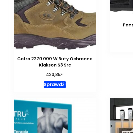
Pan
Cofra 2270 000.W Buty Ochronne
Klakson S3 Src
zł
423,85
Sprawdź!