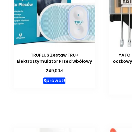
TRUPLUS Zestaw TRU+
YATO 
Elektrostymulator Przeciwbólowy
oczkowyc
zł
249,00
Sprawdź!