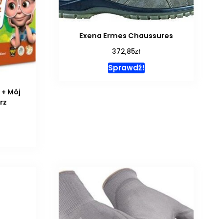
Exena Ermes Chaussures
zł
372,85
Sprawdź!
 + Mój
rz