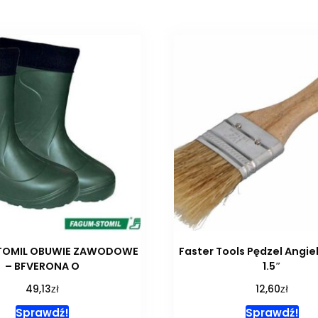
TOMIL OBUWIE ZAWODOWE
Faster Tools Pędzel Angiel
– BFVERONA O
1.5″
zł
zł
49,13
12,60
Sprawdź!
Sprawdź!