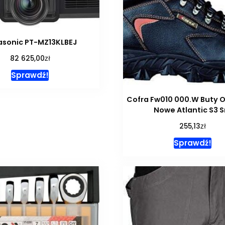
asonic PT-MZ13KLBEJ
zł
82 625,00
Sprawdź!
Cofra Fw010 000.W Buty 
Nowe Atlantic S3 S
zł
255,13
Sprawdź!