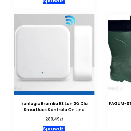
Sprawdź!
Ironlogic Bramka Bt Lan G3 Dla
FAGUM-S
Smartlock Kontrola On Line
zł
289,49
Sprawdź!