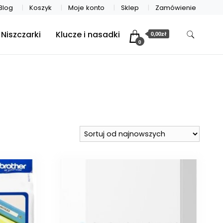
Blog
Koszyk
Moje konto
Sklep
Zamówienie
Niszczarki
Klucze i nasadki
0,00zł
0