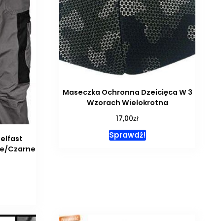
Maseczka Ochronna Dzeicięca W 3
Wzorach Wielokrotna
zł
17,00
Sprawdź!
elfast
we/Czarne