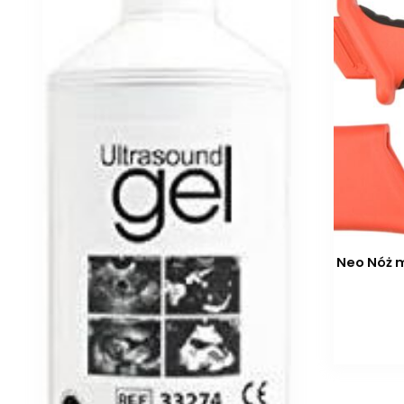
Neo Nóż m