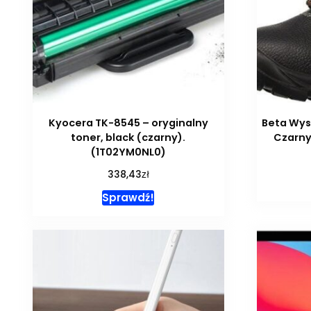
Kyocera TK-8545 – oryginalny
Beta Wys
toner, black (czarny).
Czarny
(1T02YM0NL0)
zł
338,43
Sprawdź!