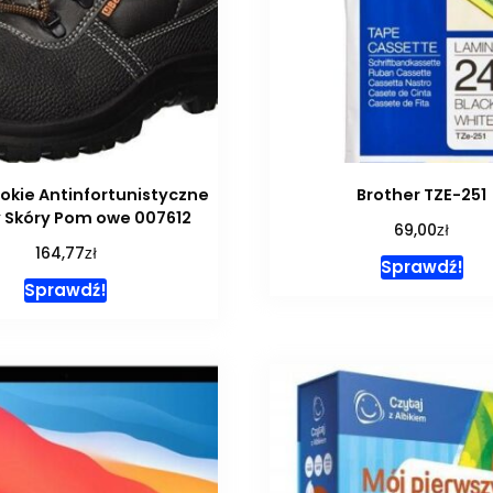
okie Antinfortunistyczne
Brother TZE-251
 Skóry Pom owe 007612
zł
69,00
zł
164,77
Sprawdź!
Sprawdź!