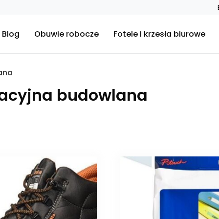
Blog
Obuwie robocze
Fotele i krzesła biurowe
ana
macyjna budowlana