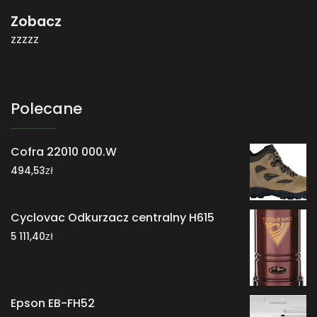
Zobacz
zzzzz
Polecane
Cofra 22010 000.W
zł
494,53
Cyclovac Odkurzacz centralny H615
zł
5 111,40
Epson EB-FH52