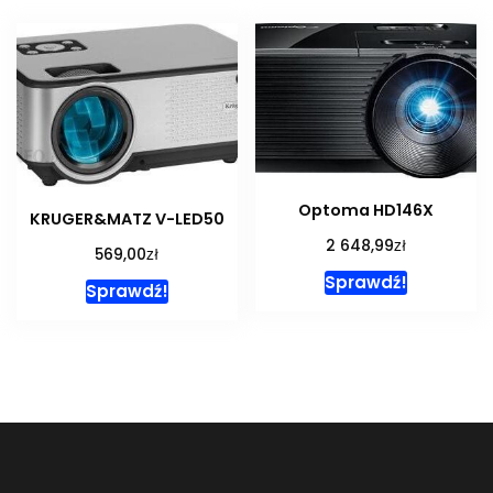
Optoma HD146X
KRUGER&MATZ V-LED50
zł
2 648,99
zł
569,00
Sprawdź!
Sprawdź!