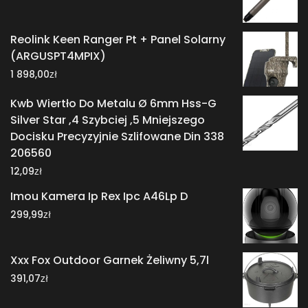
Reolink Keen Ranger Pt + Panel Solarny
(ARGUSPT4MPIX)
zł
1 898,00
Kwb Wiertło Do Metalu Ø 6mm Hss-G
Silver Star ,4 Szybciej ,5 Mniejszego
Docisku Precyzyjnie Szlifowane Din 338
206560
zł
12,09
Imou Kamera Ip Rex Ipc A46Lp D
zł
299,99
Xxx Fox Outdoor Garnek Żeliwny 5,7l
zł
391,07