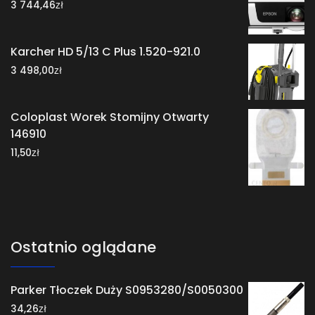
zł
3 744,46
Karcher HD 5/13 C Plus 1.520-921.0
zł
3 498,00
Coloplast Worek Stomijny Otwarty
146910
zł
11,50
Ostatnio oglądane
Parker Tłoczek Duży S0953280/S0050300
zł
34,26