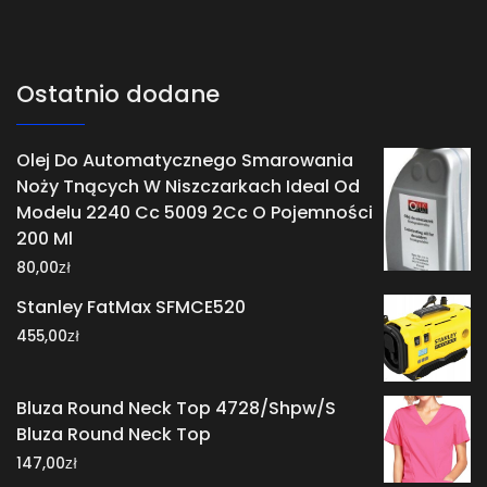
Ostatnio dodane
Olej Do Automatycznego Smarowania
Noży Tnących W Niszczarkach Ideal Od
Modelu 2240 Cc 5009 2Cc O Pojemności
200 Ml
zł
80,00
Stanley FatMax SFMCE520
zł
455,00
Bluza Round Neck Top 4728/Shpw/S
Bluza Round Neck Top
zł
147,00