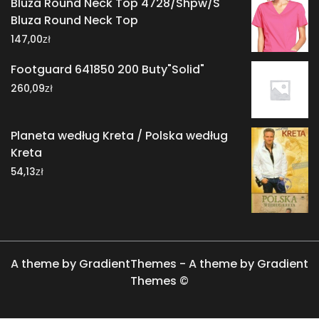
Bluza Round Neck Top 4728/Shpw/S
Bluza Round Neck Top
zł
147,00
Footguard 641850 200 Buty"Solid"
zł
260,09
Planeta według Kreta / Polska według
Kreta
zł
54,13
A theme by GradientThemes - A theme by Gradient
Themes ©