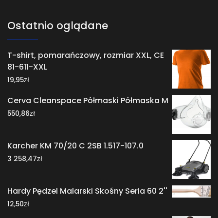
Ostatnio oglądane
T-shirt, pomarańczowy, rozmiar XXL, CE
81-611-XXL
zł
19,95
Cerva Cleanspace Półmaski Półmaska M
zł
550,86
Karcher KM 70/20 C 2SB 1.517-107.0
zł
3 258,47
Hardy Pędzel Malarski Skośny Seria 60 2''
zł
12,50