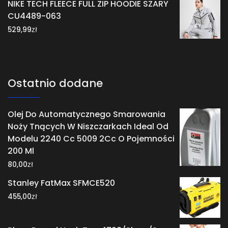
NIKE TECH FLEECE FULL ZIP HOODIE SZARY
CU4489-063
zł
529,99
Ostatnio dodane
Olej Do Automatycznego Smarowania
Noży Tnących W Niszczarkach Ideal Od
Modelu 2240 Cc 5009 2Cc O Pojemności
200 Ml
zł
80,00
Stanley FatMax SFMCE520
zł
455,00