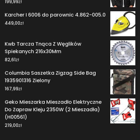
zł
199,99
Karcher I 6006 do parownic 4.862-005.0
zł
449,00
Kwb Tarcza Tnąca Z Węglików
Spiekanych 216x30Mm
zł
82,61
Columbia Saszetka Zigzag Side Bag
1935901316 Zielony
zł
167,99
Geko Mieszarka Mieszadło Elektryczne
Do Zapraw Kleju 2350W (2 Mieszadła)
(H00561)
zł
219,00