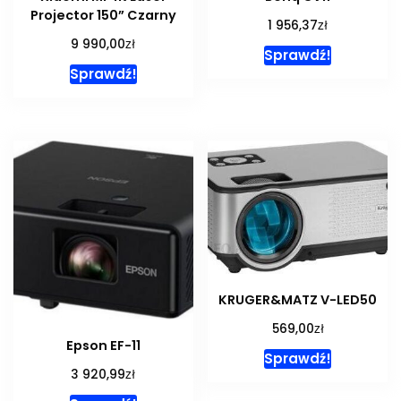
Projector 150” Czarny
zł
1 956,37
zł
9 990,00
Sprawdź!
Sprawdź!
KRUGER&MATZ V-LED50
zł
569,00
Epson EF-11
Sprawdź!
zł
3 920,99