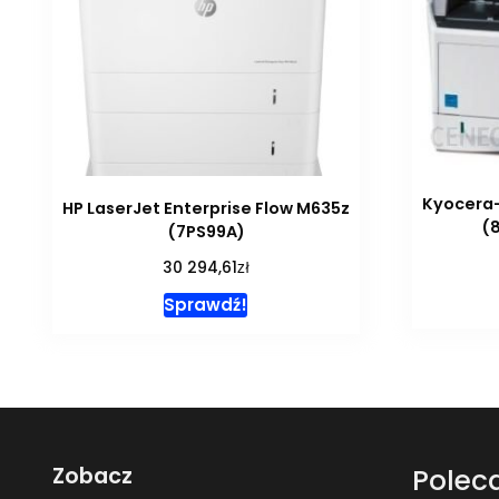
Kyocera-
HP LaserJet Enterprise Flow M635z
(
(7PS99A)
zł
30 294,61
Sprawdź!
Zobacz
Polec