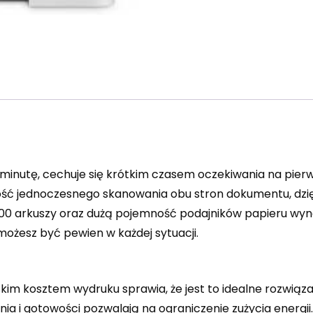
inutę, cechuje się krótkim czasem oczekiwania na pierw
ć jednoczesnego skanowania obu stron dokumentu, dzię
200 arkuszy oraz dużą pojemność podajników papieru wy
ożesz być pewien w każdej sytuacji.
skim kosztem wydruku sprawia, że jest to idealne rozwiąz
nia i gotowości pozwalają na ograniczenie zużycia energi