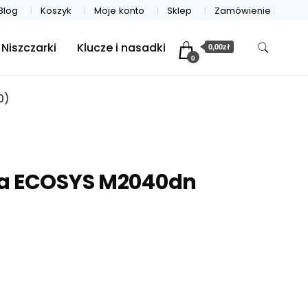
Blog
Koszyk
Moje konto
Sklep
Zamówienie
Niszczarki
Klucze i nasadki
0,00zł
0
0)
a ECOSYS M2040dn