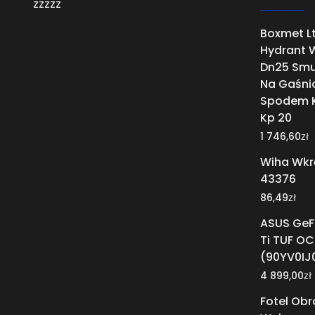
zzzzz
Boxmet Lt
Hydrant 
Dn25 Smu
Na Gaśni
Spodem K
Kp 20
zł
1 746,60
Wiha Wkr
43376
zł
86,49
ASUS GeF
Ti TUF O
(90YV0IJ
zł
4 899,00
Fotel Ob