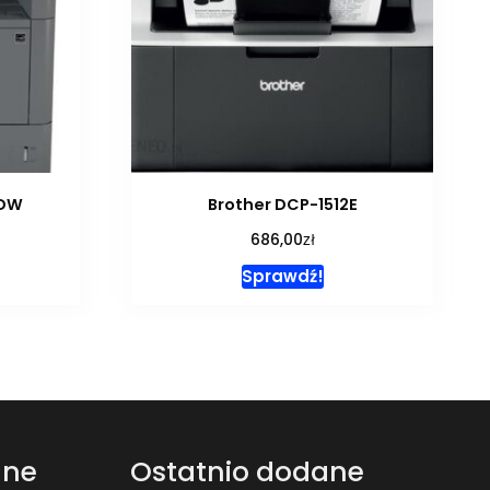
0DW
Brother DCP-1512E
zł
686,00
Sprawdź!
ane
Ostatnio dodane