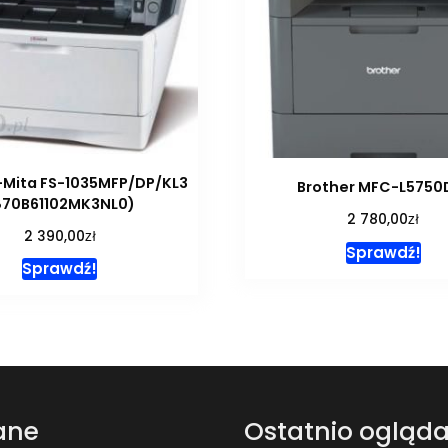
Mita FS-1035MFP/DP/KL3
Brother MFC-L575
870B61102MK3NL0)
zł
2 780,00
zł
2 390,00
Sprawdź!
Sprawdź!
ane
Ostatnio ogląd