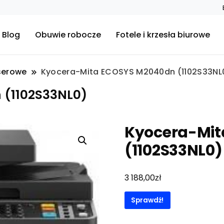
Blog
Obuwie robocze
Fotele i krzesła biurowe
aserowe
Kyocera-Mita ECOSYS M2040dn (1102S33NL
 (1102S33NL0)
Kyocera-Mit
(1102S33NL0)
zł
3 188,00
Sprawdź!