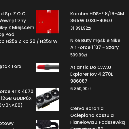
d Sp. Z O.O.
Karcher HDS-E 8/16-4M
Wewnętrzny
36 kW 1.030-906.0
kły Z Miejscem
zł
31 891,92
cę Pod
Nike Buty męskie Nike
p H25S Z Kp 20 / H25S W
Air Force 1 '07 - Szary
zł
599,99
ętak Torx
Atlantic Do C.W.U
Explorer Iov 4 270L
986087
zł
6 850,00
orce RTX 4070
C 12GB GDDR6X
0M0NA00)
Cerva Boronia
Ocieplana Koszula
Flanelowa Z Podszewką
rotowy