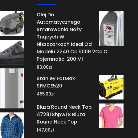
Olej Do
Automatycznego
Smarowania Noży
Tnących W
Niszczarkach Ideal Od
Modelu 2240 Cc 5009 2Cc O
Pojemności 200 Ml
zł
80,00
Stanley FatMax
SFMCE520
zł
455,00
Bluza Round Neck Top
4728/Shpw/S Bluza
Round Neck Top
zł
147,00