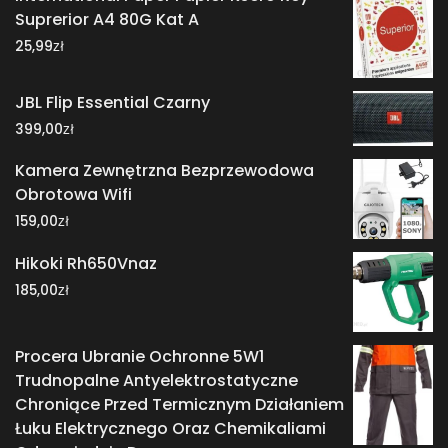
Suprerior A4 80G Kat A
zł
25,99
JBL Flip Essential Czarny
zł
399,00
Kamera Zewnętrzna Bezprzewodowa
Obrotowa Wifi
zł
159,00
Hikoki Rh650Vnaz
zł
185,00
Procera Ubranie Ochronne 5W1
Trudnopalne Antyelektrostatyczne
Chroniące Przed Termicznym Działaniem
Łuku Elektrycznego Oraz Chemikaliami