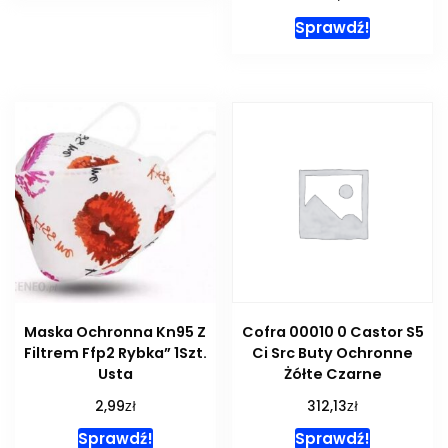
Sprawdź!
Maska Ochronna Kn95 Z
Cofra 00010 0 Castor S5
Filtrem Ffp2 Rybka” 1Szt.
Ci Src Buty Ochronne
Usta
Żółte Czarne
zł
zł
2,99
312,13
Sprawdź!
Sprawdź!