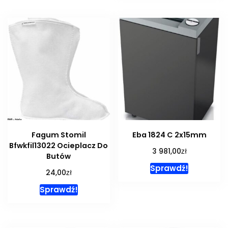
Fagum Stomil
Eba 1824 C 2x15mm
Bfwkfil13022 Ocieplacz Do
zł
3 981,00
Butów
Sprawdź!
zł
24,00
Sprawdź!