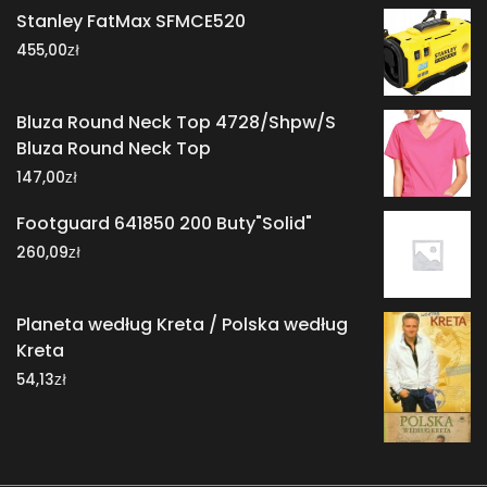
Stanley FatMax SFMCE520
zł
455,00
Bluza Round Neck Top 4728/Shpw/S
Bluza Round Neck Top
zł
147,00
Footguard 641850 200 Buty"Solid"
zł
260,09
Planeta według Kreta / Polska według
Kreta
zł
54,13