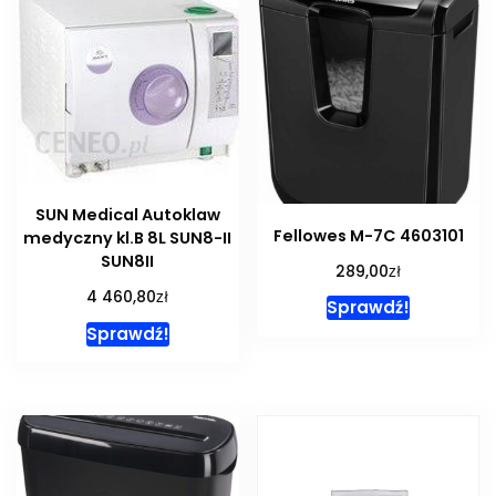
SUN Medical Autoklaw
Fellowes M-7C 4603101
medyczny kl.B 8L SUN8-II
SUN8II
zł
289,00
zł
4 460,80
Sprawdź!
Sprawdź!