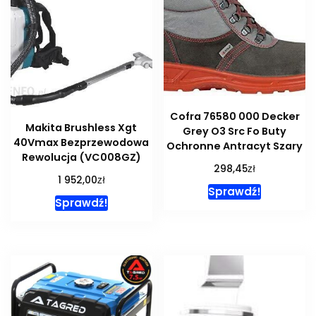
Cofra 76580 000 Decker
Makita Brushless Xgt
Grey O3 Src Fo Buty
40Vmax Bezprzewodowa
Ochronne Antracyt Szary
Rewolucja (VC008GZ)
zł
298,45
zł
1 952,00
Sprawdź!
Sprawdź!