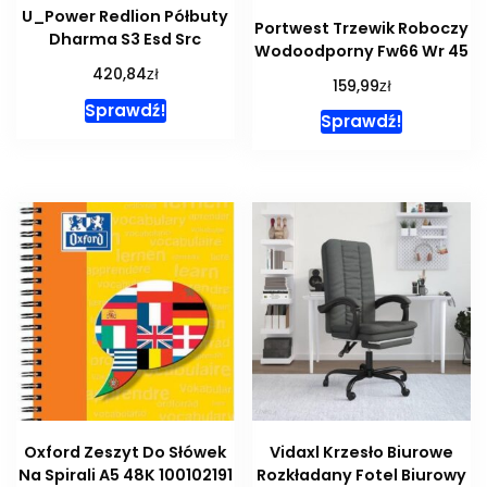
U_Power Redlion Półbuty
Portwest Trzewik Roboczy
Dharma S3 Esd Src
Wodoodporny Fw66 Wr 45
zł
420,84
zł
159,99
Sprawdź!
Sprawdź!
Oxford Zeszyt Do Słówek
Vidaxl Krzesło Biurowe
Na Spirali A5 48K 100102191
Rozkładany Fotel Biurowy