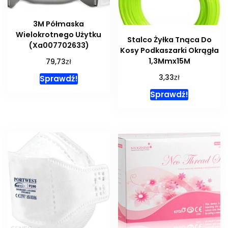
3M Półmaska
Wielokrotnego Użytku
Stalco Żyłka Tnąca Do
(Xa007702633)
Kosy Podkaszarki Okrągła
1,3Mmx15M
zł
79,73
zł
3,33
Sprawdź!
Sprawdź!