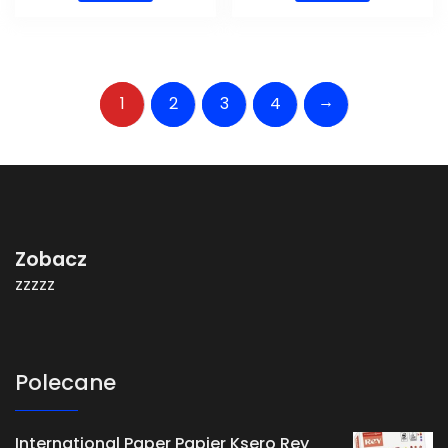
→
1
2
3
4
Zobacz
zzzzz
Polecane
International Paper Papier Ksero Rey