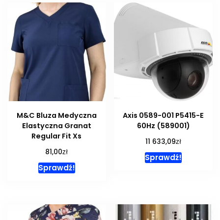
M&C Bluza Medyczna
Axis 0589-001 P5415-E
Elastyczna Granat
60Hz (589001)
Regular Fit Xs
zł
11 633,09
zł
81,00
Sprawdź!
Sprawdź!