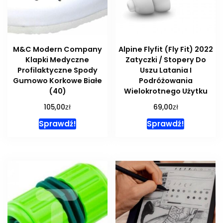
M&C Modern Company
Alpine Flyfit (Fly Fit) 2022
Klapki Medyczne
Zatyczki / Stopery Do
Profilaktyczne Spody
Uszu Latania I
Gumowo Korkowe Białe
Podróżowania
(40)
Wielokrotnego Użytku
zł
zł
105,00
69,00
Sprawdź!
Sprawdź!