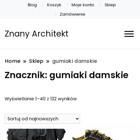
Blog
Koszyk
Moje konto
Sklep
Zamówienie
Znany Architekt
Home
Sklep
gumiaki damskie
Znacznik:
gumiaki damskie
Posortowane
Wyświetlanie 1–40 z 132 wyników
według
najnowszych