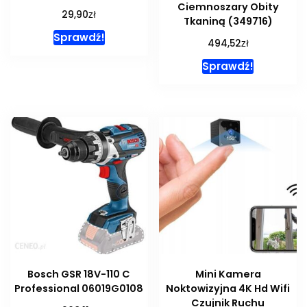
Ciemnoszary Obity
zł
29,90
Tkaniną (349716)
Sprawdź!
zł
494,52
Sprawdź!
Bosch GSR 18V-110 C
Mini Kamera
Professional 06019G0108
Noktowizyjna 4K Hd Wifi
Czujnik Ruchu