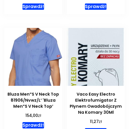
Sprawdź!
Sprawdź!
Bluza Men”S V Neck Top
Vaco Easy Electro
81906/Nvwz/L’ 'Bluza
Elektrofumigator Z
Men”S V Neck Top’
Płynem Owadobójczym
Na Komary 30Ml
zł
154,00
zł
11,27
Sprawdź!