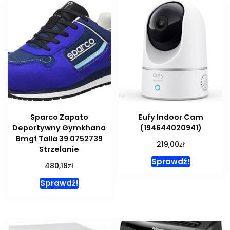
Sparco Zapato
Eufy Indoor Cam
Deportywny Gymkhana
(194644020941)
Bmgf Talla 39 0752739
zł
219,00
Strzelanie
Sprawdź!
zł
480,18
Sprawdź!