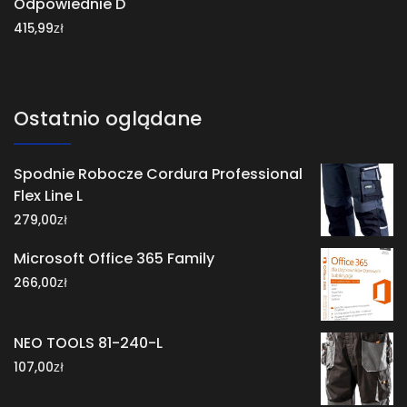
Odpowiednie D
zł
415,99
Ostatnio oglądane
Spodnie Robocze Cordura Professional
Flex Line L
zł
279,00
Microsoft Office 365 Family
zł
266,00
NEO TOOLS 81-240-L
zł
107,00