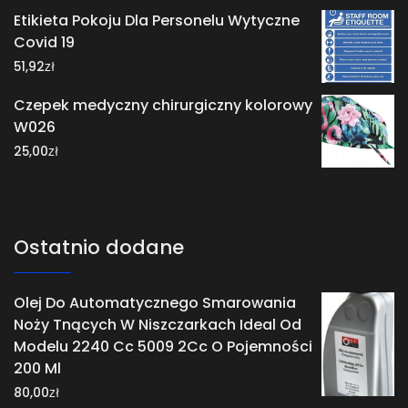
Etikieta Pokoju Dla Personelu Wytyczne
Covid 19
zł
51,92
Czepek medyczny chirurgiczny kolorowy
W026
zł
25,00
Ostatnio dodane
Olej Do Automatycznego Smarowania
Noży Tnących W Niszczarkach Ideal Od
Modelu 2240 Cc 5009 2Cc O Pojemności
200 Ml
zł
80,00