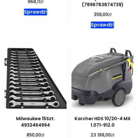
zł
968,11
(7896783874739)
Sprawdź!
zł
359,00
Sprawdź!
Milwaukee 15Szt.
Karcher HDS 10/20-4 MX
4932464994
1.071-912.0
zł
zł
850,00
23 199,00