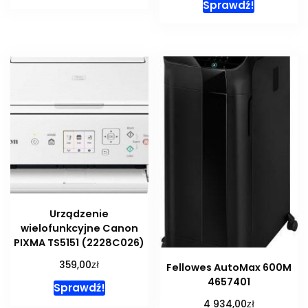
Sprawdź!
Urządzenie
wielofunkcyjne Canon
PIXMA TS5151 (2228C026)
zł
359,00
Fellowes AutoMax 600M
4657401
Sprawdź!
zł
4 934,00