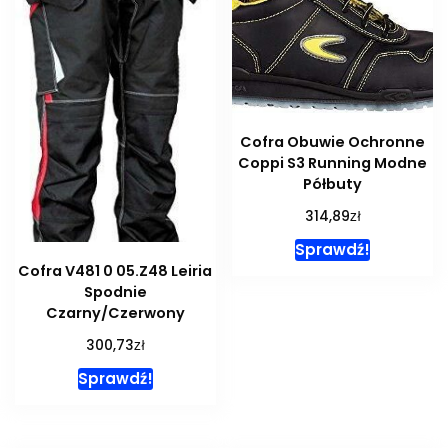
Cofra Obuwie Ochronne
Coppi S3 Running Modne
Półbuty
zł
314,89
Sprawdź!
Cofra V481 0 05.Z48 Leiria
Spodnie
Czarny/Czerwony
zł
300,73
Sprawdź!