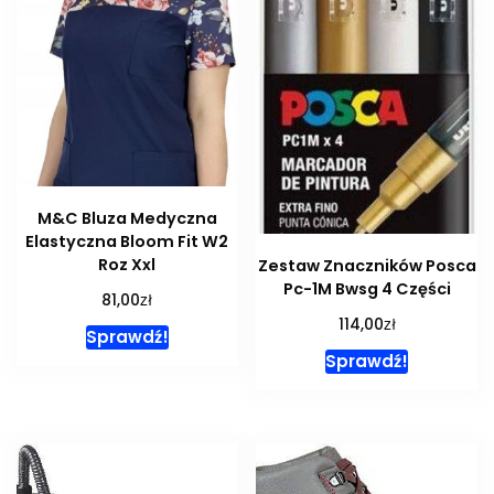
M&C Bluza Medyczna
Elastyczna Bloom Fit W2
Roz Xxl
Zestaw Znaczników Posca
Pc-1M Bwsg 4 Części
zł
81,00
zł
114,00
Sprawdź!
Sprawdź!