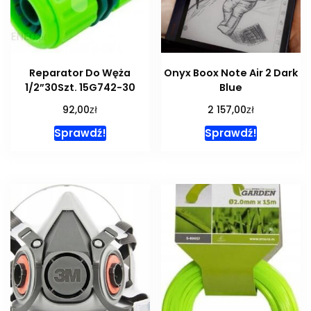
Reparator Do Węża
Onyx Boox Note Air 2 Dark
1/2”30Szt. 15G742-30
Blue
zł
zł
92,00
2 157,00
Sprawdź!
Sprawdź!