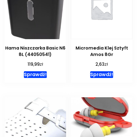
Hama Niszczarka Basic N6
Micromedia Klej Sztyft
8L (44050541)
Amos 8Gr
zł
zł
119,99
2,63
Sprawdź!
Sprawdź!