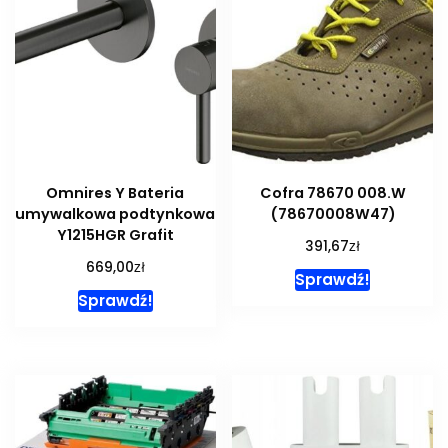
Omnires Y Bateria
Cofra 78670 008.W
umywalkowa podtynkowa
(78670008W47)
Y1215HGR Grafit
zł
391,67
zł
669,00
Sprawdź!
Sprawdź!