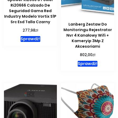
Ri20666 Calzado De
Seguridad Gama Red
Industry Modelo Vortix S1P
Src Esd Talla Czarny
Lanberg Zestaw Do
Monitoringu Rejestrator
zł
277,98
Nvr 4 Kanałowy Wifi +
Sprawdź!
Kameryip 3Mp Z
Akcesoriami
zł
802,00
Sprawdź!