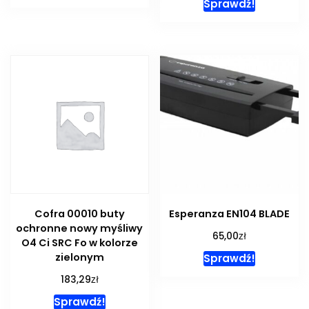
Sprawdź!
Cofra 00010 buty
Esperanza EN104 BLADE
ochronne nowy myśliwy
zł
65,00
O4 Ci SRC Fo w kolorze
zielonym
Sprawdź!
zł
183,29
Sprawdź!