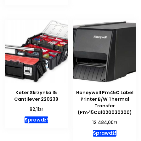
Keter Skrzynka 18
Honeywell Pm45C Label
Cantilever 220239
Printer B/W Thermal
Transfer
zł
92,11
(Pm45Ca1020030200)
Sprawdź!
zł
12 484,00
Sprawdź!