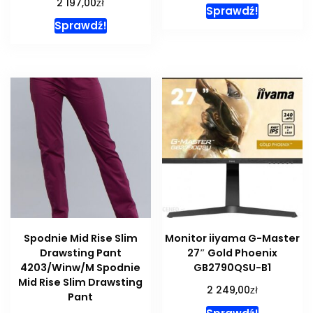
zł
2 197,00
Sprawdź!
Sprawdź!
Spodnie Mid Rise Slim
Monitor iiyama G-Master
Drawsting Pant
27″ Gold Phoenix
4203/Winw/M Spodnie
GB2790QSU-B1
Mid Rise Slim Drawsting
zł
2 249,00
Pant