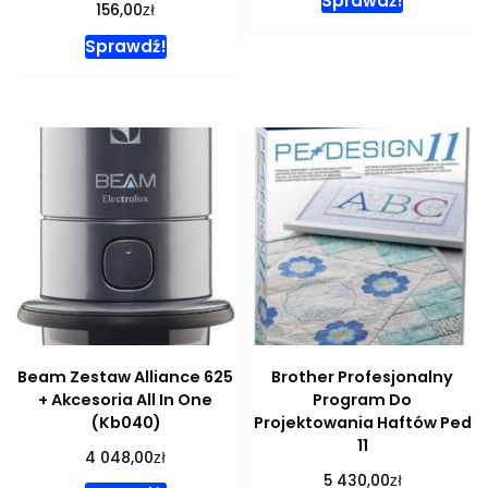
Sprawdź!
zł
156,00
Sprawdź!
Beam Zestaw Alliance 625
Brother Profesjonalny
+ Akcesoria All In One
Program Do
(Kb040)
Projektowania Haftów Ped
11
zł
4 048,00
zł
5 430,00