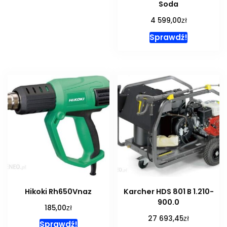
Soda
zł
4 599,00
Sprawdź!
Hikoki Rh650Vnaz
Karcher HDS 801 B 1.210-
900.0
zł
185,00
zł
27 693,45
Sprawdź!