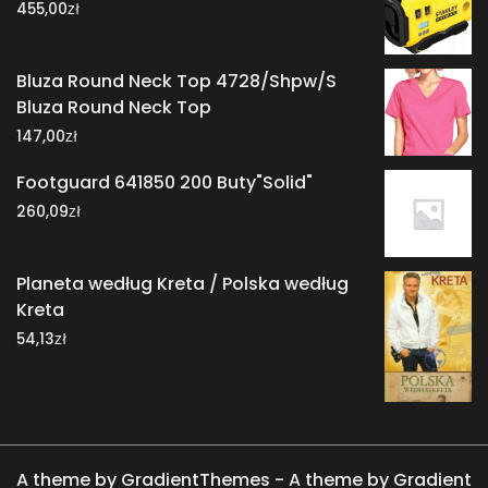
zł
455,00
Bluza Round Neck Top 4728/Shpw/S
Bluza Round Neck Top
zł
147,00
Footguard 641850 200 Buty"Solid"
zł
260,09
Planeta według Kreta / Polska według
Kreta
zł
54,13
A theme by GradientThemes - A theme by Gradient