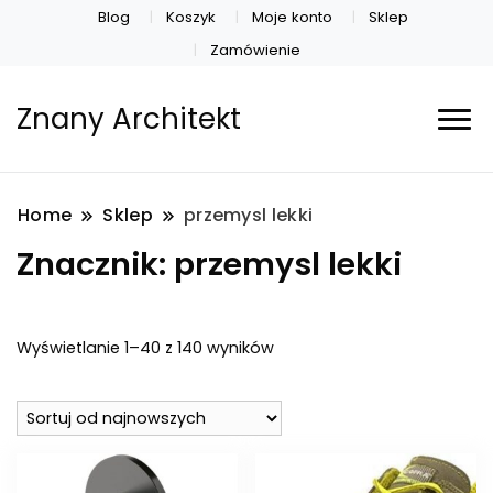
Blog
Koszyk
Moje konto
Sklep
Zamówienie
Znany Architekt
Home
Sklep
przemysl lekki
Znacznik:
przemysl lekki
Posortowane
Wyświetlanie 1–40 z 140 wyników
według
najnowszych