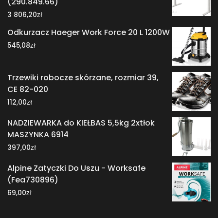
(290.849.66)
zł
3 806,20
Odkurzacz Haeger Work Force 20 L 1200W
zł
545,08
Trzewiki robocze skórzane, rozmiar 39,
CE 82-020
zł
112,00
NADZIEWARKA do KIEŁBAS 5,5kg 2xtłok
MASZYNKA 6914
zł
397,00
Alpine Zatyczki Do Uszu - Worksafe
(Fea730896)
zł
69,00