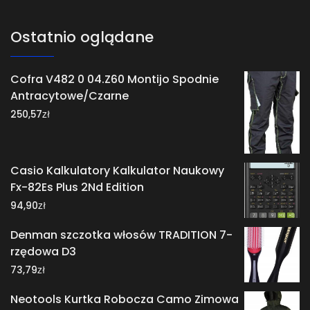
Ostatnio oglądane
Cofra V482 0 04.Z60 Montijo Spodnie
Antracytowe/Czarne
zł
250,57
Casio Kalkulatory Kalkulator Naukowy
Fx-82Es Plus 2Nd Edition
zł
94,90
Denman szczotka włosów TRADITION 7-
rzędowa D3
zł
73,79
Neotools Kurtka Robocza Camo Zimowa