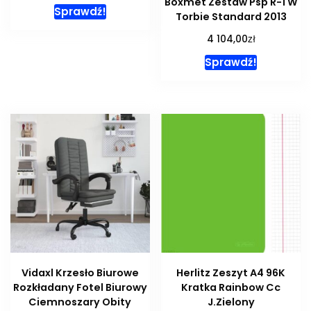
Boxmet Zestaw Psp R-1 W
Sprawdź!
Torbie Standard 2013
zł
4 104,00
Sprawdź!
Vidaxl Krzesło Biurowe
Herlitz Zeszyt A4 96K
Rozkładany Fotel Biurowy
Kratka Rainbow Cc
Ciemnoszary Obity
J.Zielony