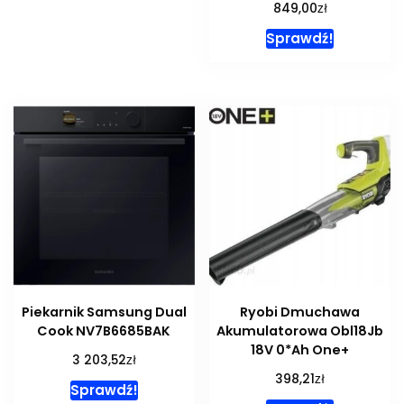
zł
849,00
Sprawdź!
Piekarnik Samsung Dual
Ryobi Dmuchawa
Cook NV7B6685BAK
Akumulatorowa Obl18Jb
18V 0*Ah One+
zł
3 203,52
zł
398,21
Sprawdź!