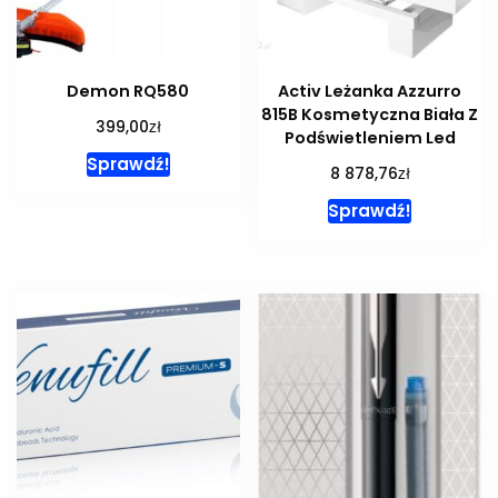
Demon RQ580
Activ Leżanka Azzurro
815B Kosmetyczna Biała Z
zł
399,00
Podświetleniem Led
Sprawdź!
zł
8 878,76
Sprawdź!