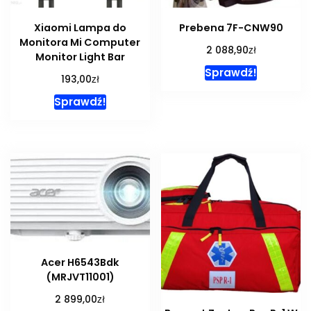
Xiaomi Lampa do
Prebena 7F-CNW90
Monitora Mi Computer
zł
2 088,90
Monitor Light Bar
Sprawdź!
zł
193,00
Sprawdź!
Acer H6543Bdk
(MRJVT11001)
zł
2 899,00