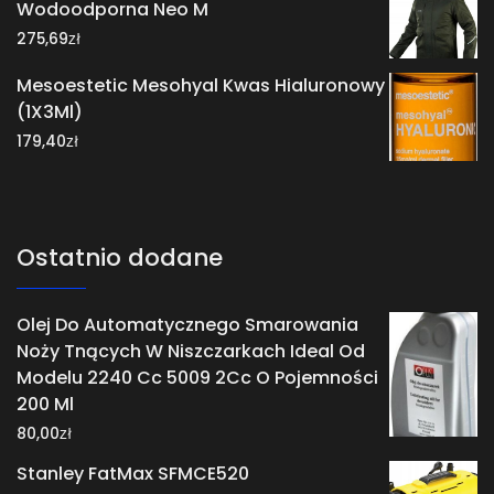
Wodoodporna Neo M
zł
275,69
Mesoestetic Mesohyal Kwas Hialuronowy
(1X3Ml)
zł
179,40
Ostatnio dodane
Olej Do Automatycznego Smarowania
Noży Tnących W Niszczarkach Ideal Od
Modelu 2240 Cc 5009 2Cc O Pojemności
200 Ml
zł
80,00
Stanley FatMax SFMCE520