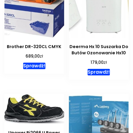
Brother DR-320CL CMYK
Deerma Hx 10 Suszarka Do
Butów Ozonowanie Hx10
zł
689,00
zł
179,00
Sprawdź!
Sprawdź!
Upower Ri2066 U Power