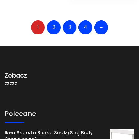
→
1
2
3
4
Zobacz
zzzzz
Polecane
Ikea Skarsta Biurko Siedz/Stoj Biały