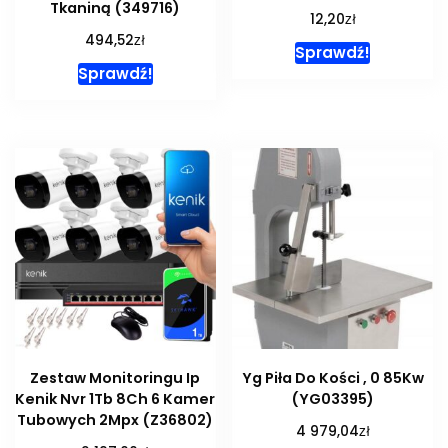
Tkaniną (349716)
zł
12,20
zł
494,52
Sprawdź!
Sprawdź!
Zestaw Monitoringu Ip
Yg Piła Do Kości , 0 85Kw
Kenik Nvr 1Tb 8Ch 6 Kamer
(YG03395)
Tubowych 2Mpx (Z36802)
zł
4 979,04