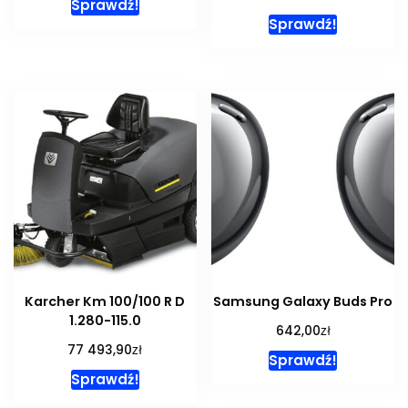
Sprawdź!
Sprawdź!
Karcher Km 100/100 R D
Samsung Galaxy Buds Pro
1.280-115.0
zł
642,00
zł
77 493,90
Sprawdź!
Sprawdź!