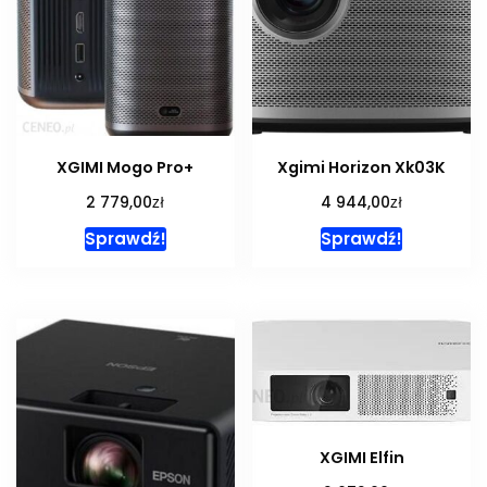
XGIMI Mogo Pro+
Xgimi Horizon Xk03K
zł
zł
2 779,00
4 944,00
Sprawdź!
Sprawdź!
XGIMI Elfin