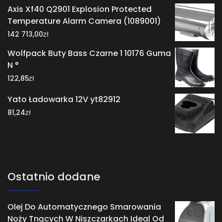
Axis Xf40 Q2901 Explosion Protected
Temperature Alarm Camera (1089001)
zł
142 713,00
Wolfpack Buty Bass Czarne 1 10176 Guma
N °
zł
122,85
Yato Ładowarka 12V yt82912
zł
81,24
Ostatnio dodane
Olej Do Automatycznego Smarowania
Noży Tnących W Niszczarkach Ideal Od