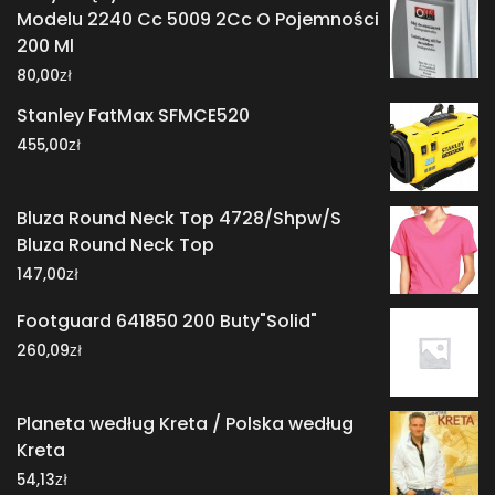
Modelu 2240 Cc 5009 2Cc O Pojemności
200 Ml
zł
80,00
Stanley FatMax SFMCE520
zł
455,00
Bluza Round Neck Top 4728/Shpw/S
Bluza Round Neck Top
zł
147,00
Footguard 641850 200 Buty"Solid"
zł
260,09
Planeta według Kreta / Polska według
Kreta
zł
54,13