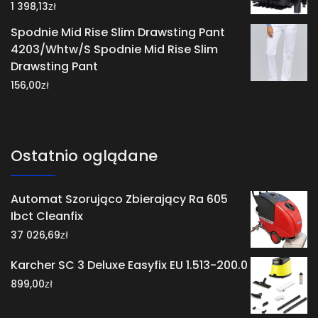
zł
1 398,13
Spodnie Mid Rise Slim Drawsting Pant
4203/Whtw/S Spodnie Mid Rise Slim
Drawsting Pant
zł
156,00
Ostatnio oglądane
Automat Szorująco Zbierający Ra 605
Ibct Cleanfix
zł
37 026,69
Karcher SC 3 Deluxe Easyfix EU 1.513-200.0
zł
899,00