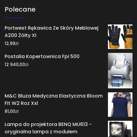
Polecane
Portwest Rękawica Ze Skóry Meblowej
A200 Żółty Xl
zł
12,99
Postalia Kopertownica Fpi 500
zł
12 940,00
M&C Bluza Medyczna Elastyczna Bloom
Fit W2 Roz Xxl
zł
81,00
Lampa do projektora BENQ MU613 -
oryginalna lampa z modułem