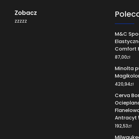
Zobacz
Polec
zzzzz
M&C Spo
Elastyczn
Comfort F
zł
87,00
Minolta 
Magikolor
zł
420,94
Cerva Bo
Ocieplan
Flanelow
Antracyt
zł
192,53
Milwauke