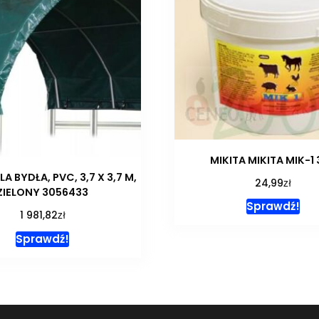
MIKITA MIKITA MIK-1
A BYDŁA, PVC, 3,7 X 3,7 M,
zł
24,99
ZIELONY 3056433
Sprawdź!
zł
1 981,82
Sprawdź!