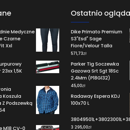
ane
Ostatnio ogląd
dnie Medyczne
Dike Primato Premium
e Czarne
S3"Esd" Sage
it Xxl
Fiore/Velour Talla
zł
571,73
purpurowy
Parker Tig Soczewka
 23xx 1,5K
Gazowa Srt Sgt 18Sc
2.4Mm (P18Gl32)
zł
45,00
ronia
a Koszula
Radaway Espera KDJ
a Z Podszewką
100x70 L
 54
38049501L+38023001L+3
zł
3 295,00
e M18 CV-0