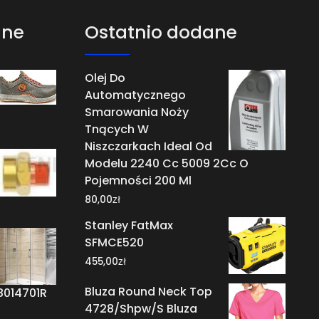
ane
Ostatnio dodane
Olej Do
Automatycznego
Smarowania Noży
Tnących W
Niszczarkach Ideal Od
Modelu 2240 Cc 5009 2Cc O
Pojemności 200 Ml
zł
80,00
Stanley FatMax
SFMCE520
zł
455,00
Bluza Round Neck Top
8014701R
4728/Shpw/S Bluza