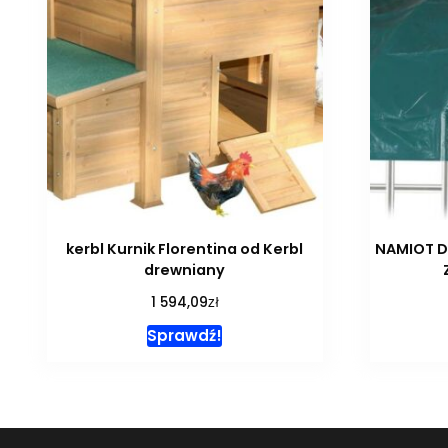
kerbl Kurnik Florentina od Kerbl
NAMIOT DL
drewniany
zł
1 594,09
Sprawdź!