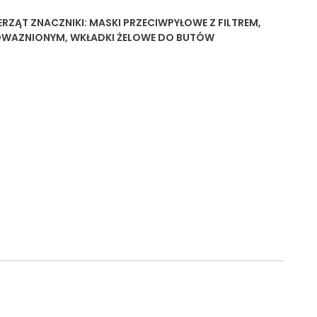
ERZĄT
ZNACZNIKI:
MASKI PRZECIWPYŁOWE Z FILTREM
,
OWAZNIONYM
,
WKŁADKI ŻELOWE DO BUTÓW