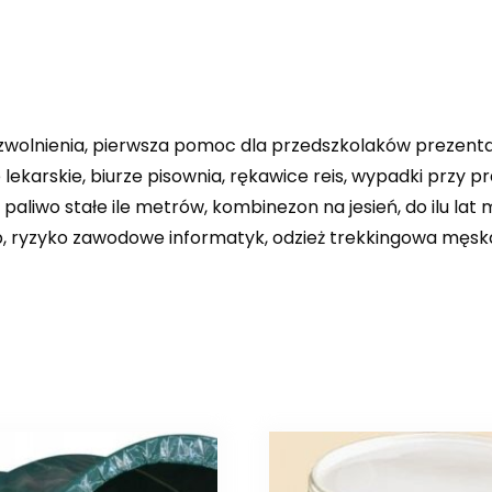
ile zwolnienia, pierwsza pomoc dla przedszkolaków prezen
ekarskie, biurze pisownia, rękawice reis, wypadki przy pr
paliwo stałe ile metrów, kombinezon na jesień, do ilu la
hp, ryzyko zawodowe informatyk, odzież trekkingowa męsk