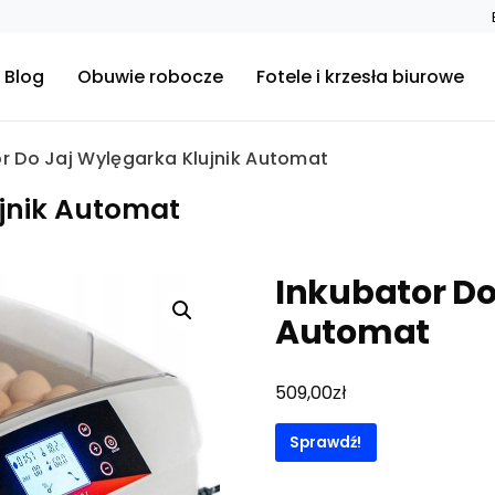
Blog
Obuwie robocze
Fotele i krzesła biurowe
r Do Jaj Wylęgarka Klujnik Automat
ujnik Automat
Inkubator Do
Automat
zł
509,00
Sprawdź!