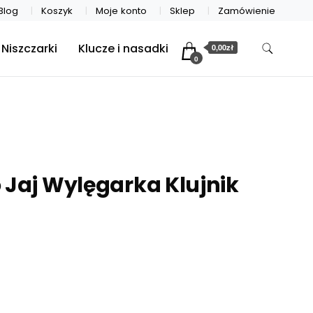
Blog
Koszyk
Moje konto
Sklep
Zamówienie
Niszczarki
Klucze i nasadki
0,00zł
0
 Jaj Wylęgarka Klujnik