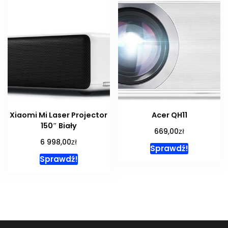
Xiaomi Mi Laser Projector
Acer QH11
150″ Biały
zł
669,00
zł
6 998,00
Sprawdź!
Sprawdź!