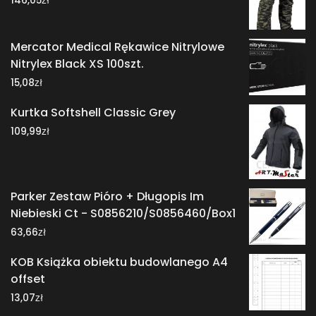
146,05
Mercator Medical Rękawice Nitrylowe
Nitrylex Black XS 100szt.
zł
15,08
Kurtka Softshell Classic Grey
zł
109,99
Parker Zestaw Pióro + Długopis Im
Niebieski Ct - S0856210/S0856460/Box1
zł
63,66
KOB Książka obiektu budowlanego A4
offset
zł
13,07