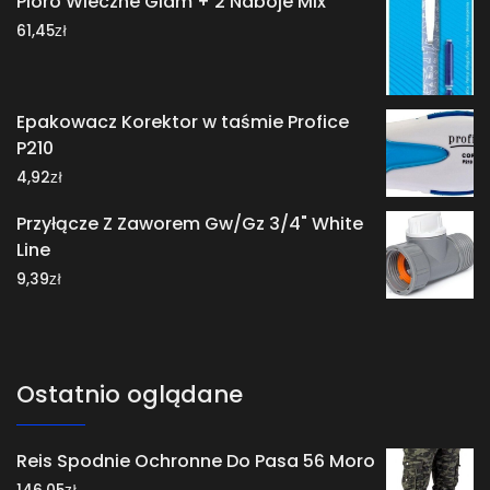
Pióro Wieczne Glam + 2 Naboje Mix
zł
61,45
Epakowacz Korektor w taśmie Profice
P210
zł
4,92
Przyłącze Z Zaworem Gw/Gz 3/4" White
Line
zł
9,39
Ostatnio oglądane
Reis Spodnie Ochronne Do Pasa 56 Moro
zł