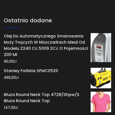
Ostatnio dodane
Olej Do Automatycznego Smarowania
Noży Tnących W Niszczarkach Ideal Od
Modelu 2240 Cc 5009 2Cc O Pojemności
200 Ml
zł
80,00
Stanley FatMax SFMCE520
zł
455,00
Bluza Round Neck Top 4728/Shpw/S
Bluza Round Neck Top
zł
147,00