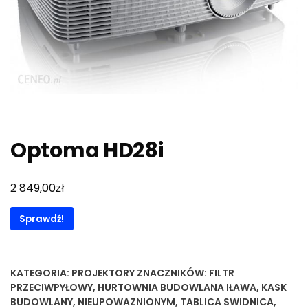
Optoma HD28i
zł
2 849,00
Sprawdź!
KATEGORIA:
PROJEKTORY
ZNACZNIKÓW:
FILTR
PRZECIWPYŁOWY
,
HURTOWNIA BUDOWLANA IŁAWA
,
KASK
BUDOWLANY
,
NIEUPOWAZNIONYM
,
TABLICA SWIDNICA
,