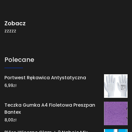
Zobacz
zzzzz
Polecane
Portwest Rękawica Antystatyczna
zł
6,99
Teczka Gumka A4 Fioletowa Preszpan
Bantex
zł
8,00