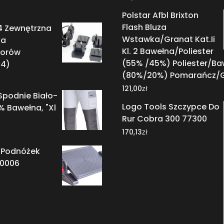
Polstar Afbl Brixton
Flash Bluza
4 Zewnętrzna
Wstawka/Granat Kat.Ii
ka
Kl. 2 Bawełna/Poliester
torów
(55% /45%) Poliester/Ba
4)
(80%/20%) Pomarańcz/G
zł
121,00
 Spodnie Biało-
Logo Tools Szczypce Do
% Bawełna, "Xl
Rur Cobra 300 77300
zł
170,13
 Podnóżek
70006