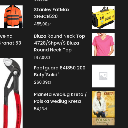
Stanley FatMax
SFMCE520
zł
455,00
wełna
Bluza Round Neck Top
ranat 53
4728/Shpw/S Bluza
Round Neck Top
zł
147,00
Footguard 641850 200
Buty"Solid"
zł
260,09
Planeta według Kreta /
Polska według Kreta
zł
54,13