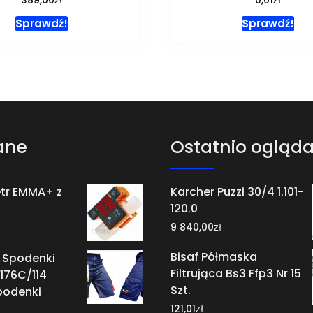
389,00
0,01
Sprawdź!
Sprawdź!
ane
Ostatnio ogląd
tr EMMA+ z
Karcher Puzzi 30/4 1.101-
120.0
zł
9 840,00
Bisaf Półmaska
 Spodenki
Filtrująca Bs3 Ffp3 Nr 15
176C/114
Szt.
podenki
zł
121,01