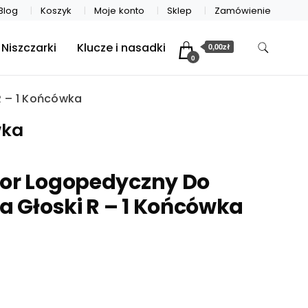
Blog
Koszyk
Moje konto
Sklep
Zamówienie
Niszczarki
Klucze i nasadki
0,00zł
0
R – 1 Końcówka
wka
tor Logopedyczny Do
 Głoski R – 1 Końcówka