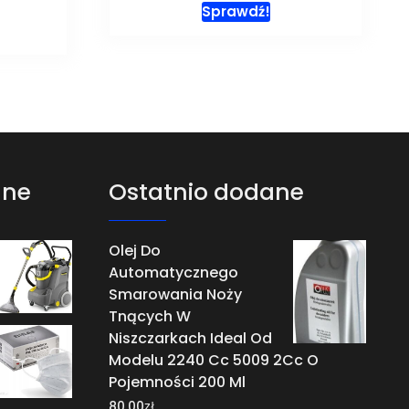
Sprawdź!
ane
Ostatnio dodane
Olej Do
Automatycznego
Smarowania Noży
Tnących W
Niszczarkach Ideal Od
Modelu 2240 Cc 5009 2Cc O
Pojemności 200 Ml
zł
80,00