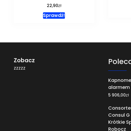
zł
22,90
Sprawdź!
Zobacz
Polec
zzzzz
Kapnome
alarmem
zł
5 906,00
Consorte
Consul G 
Krótkie S
Robocz