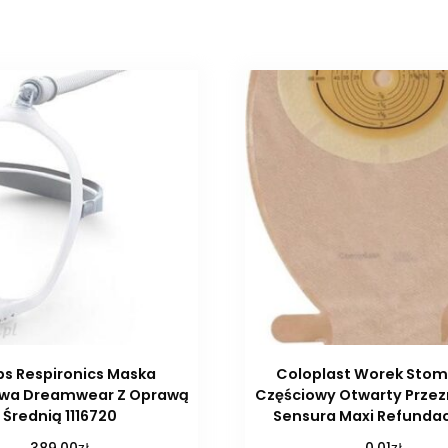
ips Respironics Maska
Coloplast Worek Stomi
wa Dreamwear Z Oprawą
Częściowy Otwarty Przez
Średnią 1116720
Sensura Maxi Refundac
zł
zł