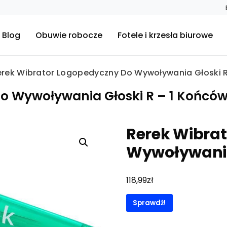
Blog
Obuwie robocze
Fotele i krzesła biurowe
erek Wibrator Logopedyczny Do Wywoływania Głoski 
o Wywoływania Głoski R – 1 Końcó
Rerek Wibra
Wywoływania
zł
118,99
Sprawdź!