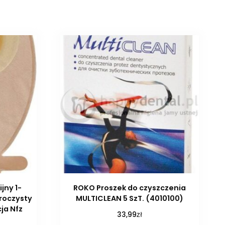
jny 1-
ROKO Proszek do czyszczenia
roczysty
MULTICLEAN 5 SzT. (4010100)
ja Nfz
zł
33,99