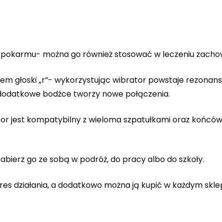
ia pokarmu- można go również stosować w leczeniu zach
em głoski „r”- wykorzystując wibrator powstaje rezonan
 dodatkowe bodźce tworzy nowe połączenia.
 jest kompatybilny z wieloma szpatułkami oraz końcówk
ierz go ze sobą w podróż, do pracy albo do szkoły.
res działania, a dodatkowo można ją kupić w każdym sklep