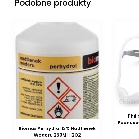
Podobne produkty
Phil
Podnoso
Biomus Perhydrol 12% Nadtlenek
Wodoru 250Ml H2O2