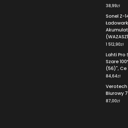
zł
38,99
Sonel Z-1
Ładowar
Akumula
(WAZASZ1
zł
1 512,90
Lahti Pro
Szare 100
(56)", Ce
zł
84,64
Verotech
Biurowy 
zł
87,00