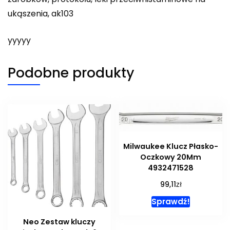
ukąszenia, ak103
yyyyy
Podobne produkty
Milwaukee Klucz Płasko-
Oczkowy 20Mm
4932471528
zł
99,11
Sprawdź!
Neo Zestaw kluczy