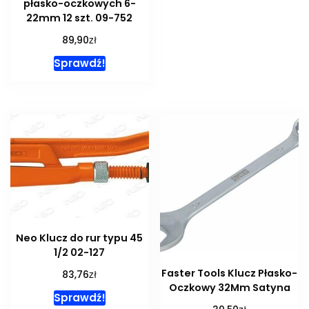
płasko-oczkowych 6-
22mm 12 szt. 09-752
zł
89,90
Sprawdź!
Neo Klucz do rur typu 45
1/2 02-127
Faster Tools Klucz Płasko-
zł
83,76
Oczkowy 32Mm Satyna
Sprawdź!
zł