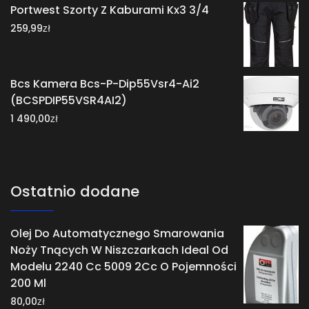
Portwest Szorty Z Kaburami Kx3 3/4
zł
259,99
Bcs Kamera Bcs-P-Dip55Vsr4-Ai2
(BCSPDIP55VSR4AI2)
zł
1 490,00
Ostatnio dodane
Olej Do Automatycznego Smarowania
Noży Tnących W Niszczarkach Ideal Od
Modelu 2240 Cc 5009 2Cc O Pojemności
200 Ml
zł
80,00