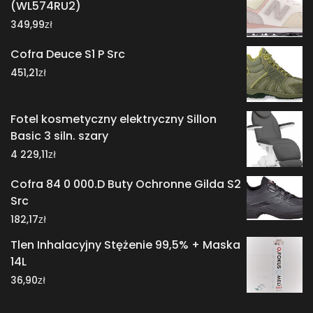
(WL574RU2)
zł
349,99
Cofra Deuce S1 P Src
zł
451,21
Fotel kosmetyczny elektryczny Sillon
Basic 3 siln. szary
zł
4 229,11
Cofra 84 0 000.D Buty Ochronne Gilda S2
Src
zł
182,17
Tlen Inhalacyjny Stężenie 99,5% + Maska
14L
zł
36,90