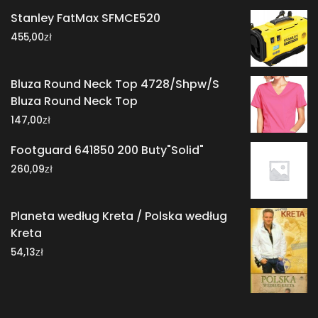
Stanley FatMax SFMCE520
zł
455,00
Bluza Round Neck Top 4728/Shpw/S
Bluza Round Neck Top
zł
147,00
Footguard 641850 200 Buty"Solid"
zł
260,09
Planeta według Kreta / Polska według
Kreta
zł
54,13