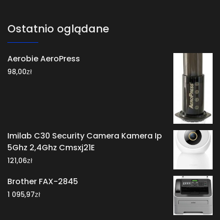
Ostatnio oglądane
Aerobie AeroPress
zł
98,00
Imilab C30 Security Camera Kamera Ip
5Ghz 2,4Ghz Cmsxj21E
zł
121,06
Brother FAX-2845
zł
1 095,97