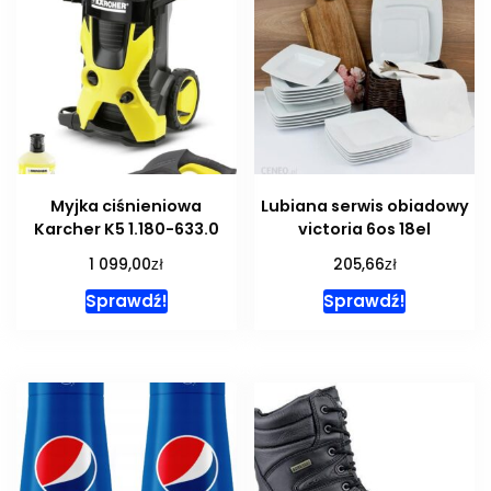
Myjka ciśnieniowa
Lubiana serwis obiadowy
Karcher K5 1.180-633.0
victoria 6os 18el
zł
zł
1 099,00
205,66
Sprawdź!
Sprawdź!