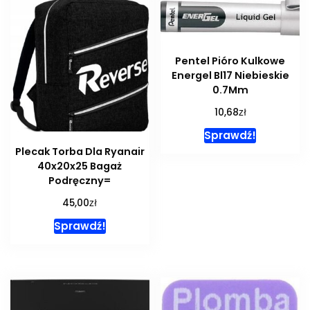
Pentel Pióro Kulkowe
Energel Bl17 Niebieskie
0.7Mm
zł
10,68
Sprawdź!
Plecak Torba Dla Ryanair
40x20x25 Bagaż
Podręczny=
zł
45,00
Sprawdź!