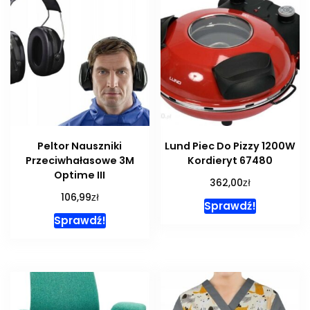
Peltor Nauszniki
Lund Piec Do Pizzy 1200W
Przeciwhałasowe 3M
Kordieryt 67480
Optime III
zł
362,00
zł
106,99
Sprawdź!
Sprawdź!