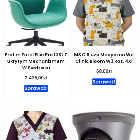
Profim Fotel Ellie Pro 10St Z
M&C Bluza Medyczna We
Ukrytym Mechanizmem
Clinic Bloom W3 Roz. 4Xl
W Siedzisku
zł
68,00
zł
2 435,00
Sprawdź!
Sprawdź!