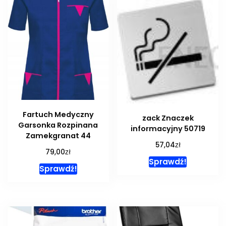
Fartuch Medyczny
zack Znaczek
Garsonka Rozpinana
informacyjny 50719
Zamekgranat 44
zł
57,04
zł
79,00
Sprawdź!
Sprawdź!