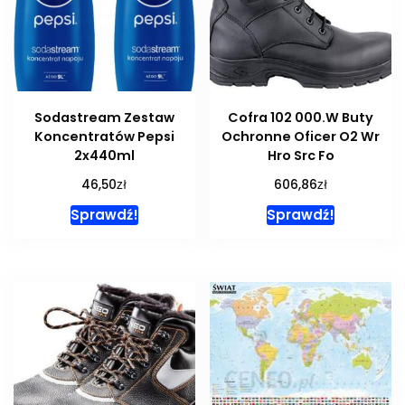
Sodastream Zestaw
Cofra 102 000.W Buty
Koncentratów Pepsi
Ochronne Oficer O2 Wr
2x440ml
Hro Src Fo
zł
zł
46,50
606,86
Sprawdź!
Sprawdź!