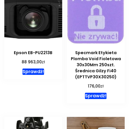
Epson EB-PU2213B
Specmark Etykieta
Plomba Void Fioletowa
zł
88 963,00
30x30Mm 250szt.
Średnica Gilzy Fi40
Sprawdź!
(EPTTVP30X30250)
zł
176,00
Sprawdź!