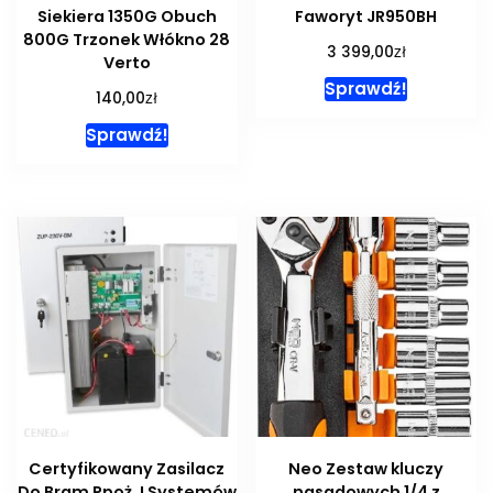
Siekiera 1350G Obuch
Faworyt JR950BH
800G Trzonek Włókno 28
zł
3 399,00
Verto
Sprawdź!
zł
140,00
Sprawdź!
Certyfikowany Zasilacz
Neo Zestaw kluczy
Do Bram Ppoż. I Systemów
nasadowych 1/4 z