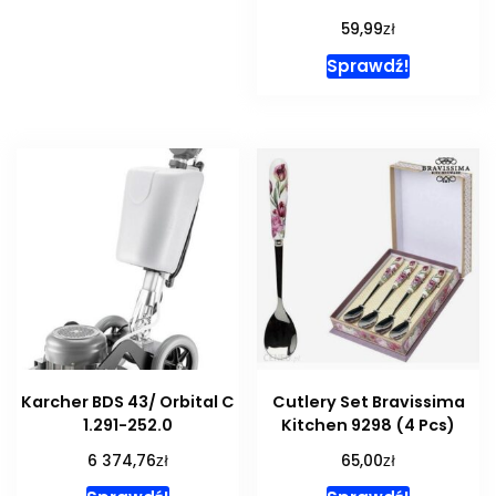
zł
59,99
Sprawdź!
Karcher BDS 43/ Orbital C
Cutlery Set Bravissima
1.291-252.0
Kitchen 9298 (4 Pcs)
zł
zł
6 374,76
65,00