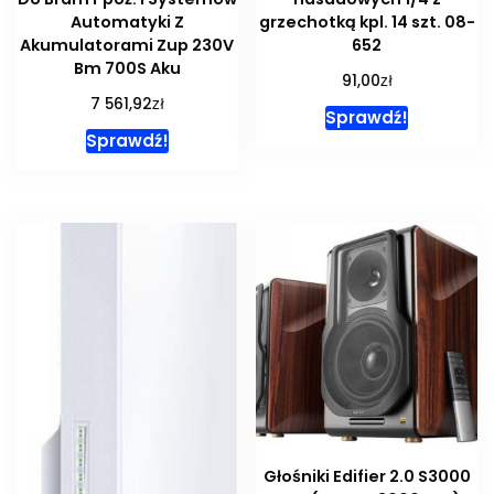
Automatyki Z
grzechotką kpl. 14 szt. 08-
Akumulatorami Zup 230V
652
Bm 700S Aku
zł
91,00
zł
7 561,92
Sprawdź!
Sprawdź!
Głośniki Edifier 2.0 S3000