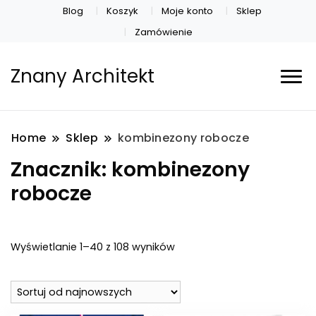
Blog
Koszyk
Moje konto
Sklep
Zamówienie
Znany Architekt
Home
Sklep
kombinezony robocze
Znacznik:
kombinezony
robocze
Posortowane
Wyświetlanie 1–40 z 108 wyników
według
najnowszych