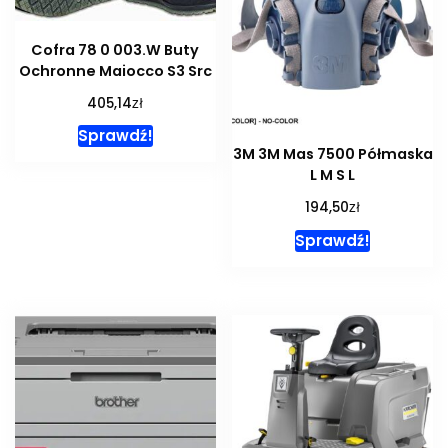
Cofra 78 0 003.W Buty
Ochronne Maiocco S3 Src
zł
405,14
Sprawdź!
3M 3M Mas 7500 Półmaska
L M S L
zł
194,50
Sprawdź!