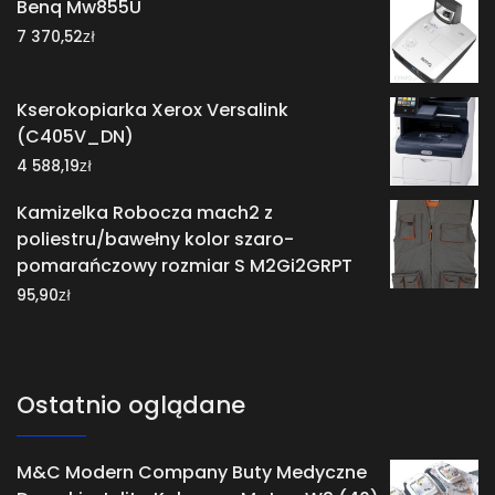
Benq Mw855U
zł
7 370,52
Kserokopiarka Xerox Versalink
(C405V_DN)
zł
4 588,19
Kamizelka Robocza mach2 z
poliestru/bawełny kolor szaro-
pomarańczowy rozmiar S M2Gi2GRPT
zł
95,90
Ostatnio oglądane
M&C Modern Company Buty Medyczne