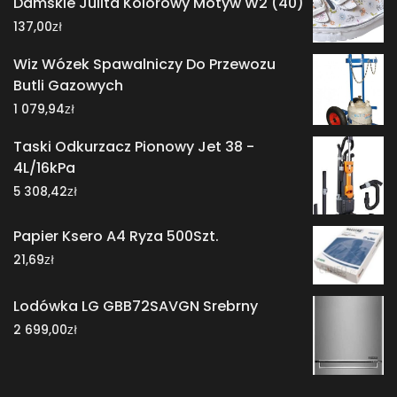
Damskie Julita Kolorowy Motyw W2 (40)
zł
137,00
Wiz Wózek Spawalniczy Do Przewozu
Butli Gazowych
zł
1 079,94
Taski Odkurzacz Pionowy Jet 38 -
4L/16kPa
zł
5 308,42
Papier Ksero A4 Ryza 500Szt.
zł
21,69
Lodówka LG GBB72SAVGN Srebrny
zł
2 699,00