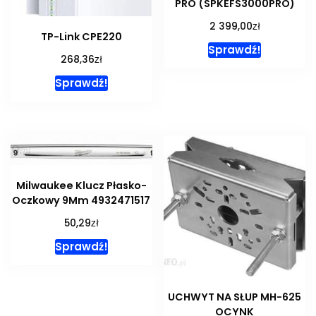
PRO (SPKEFS3000PRO)
zł
2 399,00
TP-Link CPE220
Sprawdź!
zł
268,36
Sprawdź!
Milwaukee Klucz Płasko-
Oczkowy 9Mm 4932471517
zł
50,29
Sprawdź!
UCHWYT NA SŁUP MH-625
OCYNK