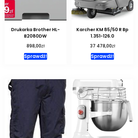
Drukarka Brother HL-
Karcher KM 85/50 R Bp
B2080DW
1.351-126.0
zł
zł
898,00
37 478,00
Sprawdź!
Sprawdź!