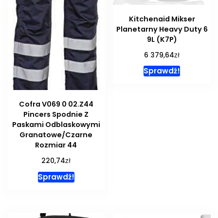
Kitchenaid Mikser
Planetarny Heavy Duty 6
9L (K7P)
zł
6 379,64
Sprawdź!
Cofra V069 0 02.Z44
Pincers Spodnie Z
Paskami Odblaskowymi
Granatowe/Czarne
Rozmiar 44
zł
220,74
Sprawdź!