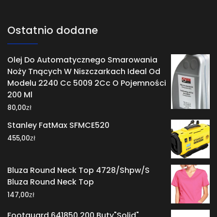
Ostatnio dodane
Olej Do Automatycznego Smarowania
Noży Tnących W Niszczarkach Ideal Od
Modelu 2240 Cc 5009 2Cc O Pojemności
200 Ml
zł
80,00
Stanley FatMax SFMCE520
zł
455,00
Bluza Round Neck Top 4728/Shpw/S
Bluza Round Neck Top
zł
147,00
Footguard 641850 200 Buty"Solid"