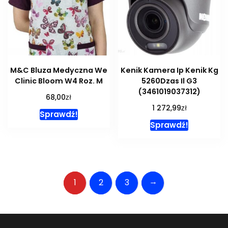
M&C Bluza Medyczna We
Kenik Kamera Ip Kenik Kg
Clinic Bloom W4 Roz. M
5260Dzas Il G3
(3461019037312)
zł
68,00
zł
1 272,99
Sprawdź!
Sprawdź!
→
1
2
3