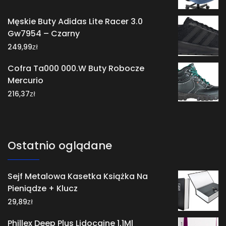
Męskie Buty Adidas Lite Racer 3.0
Gw7954 – Czarny
zł
249,99
Cofra Ta000 000.W Buty Robocze
Mercurio
zł
216,37
Ostatnio oglądane
Sejf Metalowa Kasetka Książka Na
Pieniądze + Klucz
zł
29,89
Phillex Deep Plus Lidocaine 1,1Ml