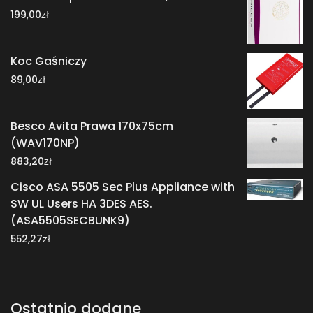
zł
199,00
Koc Gaśniczy
zł
89,00
Besco Avita Prawa 170x75cm
(WAV170NP)
zł
883,20
Cisco ASA 5505 Sec Plus Appliance with
SW UL Users HA 3DES AES.
(ASA5505SECBUNK9)
zł
552,27
Ostatnio dodane