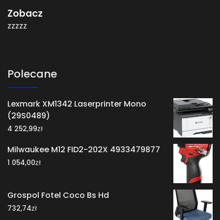
Zobacz
zzzzz
Polecane
Lexmark XM1342 Laserprinter Mono
(29S0489)
zł
4 252,99
Milwaukee M12 FID2-202X 4933479877
zł
1 054,00
Grospol Fotel Coco Bs Hd
zł
732,74