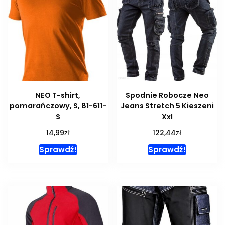
NEO T-shirt,
Spodnie Robocze Neo
pomarańczowy, S, 81-611-
Jeans Stretch 5 Kieszeni
S
Xxl
zł
zł
14,99
122,44
Sprawdź!
Sprawdź!