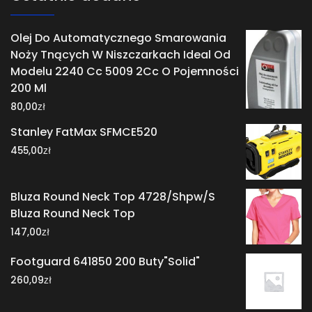
Olej Do Automatycznego Smarowania
Noży Tnących W Niszczarkach Ideal Od
Modelu 2240 Cc 5009 2Cc O Pojemności
200 Ml
zł
80,00
Stanley FatMax SFMCE520
zł
455,00
Bluza Round Neck Top 4728/Shpw/S
Bluza Round Neck Top
zł
147,00
Footguard 641850 200 Buty"Solid"
zł
260,09